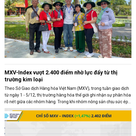
MXV-Index vượt 2.400 điểm nhờ lực đẩy từ thị
trường kim loại
Theo Sở Giao dịch Hàng hóa Việt Nam (MXV), trong tuần giao dịch
từ ngày 1 - 5/12, thị trường hàng hóa thế giới ghi nhận sự phân hóa
rõ nét giữa các nhóm hàng. Trong khi nhóm nông sản chịu sức ép
từ những diễn biến mới trong quan hệ thương mại Mỹ - Trung, thị
trường kim loại lại giao dịch khởi sắc, trở thành động lực chính kéo
chỉ số MXV-Index tăng mạnh.