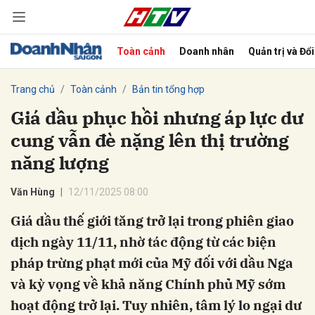
Toàn cảnh
Doanh nhân
Quản trị và Đổ
bình luận
Trang chủ
Toàn cảnh
Bản tin tổng hợp
Giá dầu phục hồi nhưng áp lực dư
cung vẫn đè nặng lên thị trường
năng lượng
Văn Hùng
12/11/2025 08:00
Giá dầu thế giới tăng trở lại trong phiên giao
Hủy
G
dịch ngày 11/11, nhờ tác động từ các biện
pháp trừng phạt mới của Mỹ đối với dầu Nga
và kỳ vọng về khả năng Chính phủ Mỹ sớm
hoạt động trở lại. Tuy nhiên, tâm lý lo ngại dư