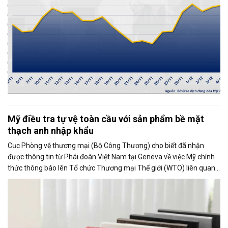
Mỹ điều tra tự vệ toàn cầu với sản phẩm bề mặt
thạch anh nhập khẩu
Cục Phòng vệ thương mại (Bộ Công Thương) cho biết đã nhận
được thông tin từ Phái đoàn Việt Nam tại Geneva về việc Mỹ chính
thức thông báo lên Tổ chức Thương mại Thế giới (WTO) liên quan
đến việc Ủy ban Thương mại Quốc tế Mỹ (USITC) khởi xướng điều
tra tự vệ toàn cầu đối với sản phẩm bề mặt thạch anh nhập khẩu
(quartz surface products).