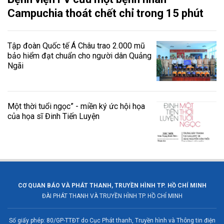
Campuchia thoát chết chỉ trong 15 phút
Tập đoàn Quốc tế Á Châu trao 2.000 mũ
bảo hiểm đạt chuẩn cho người dân Quảng
Ngãi
Một thời tuổi ngọc” - miền ký ức hội họa
của họa sĩ Đinh Tiến Luyện
CƠ QUAN BÁO VÀ PHÁT THANH, TRUYỀN HÌNH TP. HỒ CHÍ MINH
ĐÀI PHÁT THANH VÀ TRUYỀN HÌNH TP. HỒ CHÍ MINH
Số giấy phép: 80/GP-TTĐT do Cục Phát thanh, Truyền hình và Thông tin điện