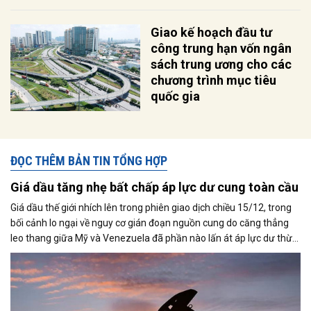
Giao kế hoạch đầu tư
công trung hạn vốn ngân
sách trung ương cho các
chương trình mục tiêu
quốc gia
ĐỌC THÊM BẢN TIN TỔNG HỢP
Giá dầu tăng nhẹ bất chấp áp lực dư cung toàn cầu
Giá dầu thế giới nhích lên trong phiên giao dịch chiều 15/12, trong
bối cảnh lo ngại về nguy cơ gián đoạn nguồn cung do căng thẳng
leo thang giữa Mỹ và Venezuela đã phần nào lấn át áp lực dư thừa
nguồn cung đang bao trùm thị trường. Cùng với đó, giới đầu tư tiếp
tục theo dõi sát diễn biến liên quan đến khả năng đạt được một
thỏa thuận hòa bình giữa Nga và Ukraine.