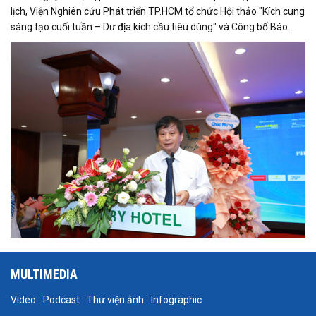
lịch, Viện Nghiên cứu Phát triển TP.HCM tổ chức Hội thảo "Kích cung
sáng tạo cuối tuần – Dư địa kích cầu tiêu dùng" và Công bố Báo
cáo năng lực phát triển doanh nghiệp TP.HCM năm 2025. Trân
trọng giới thiệu phát biểu của ông Trần Trọng Dũng - Phó Chủ tịch
Hội Nhà báo Việt Nam tại Hội thảo.
MULTIMEDIA
Video
Podcast
Thư viện ảnh
Infographic