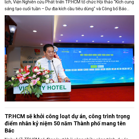
lịch, Viện Nghiên cứu Phát triển TP.HCM tổ chức Hội thảo "Kích cung
sáng tạo cuối tuần – Dư địa kích cầu tiêu dùng" và Công bố Báo
cáo năng lực phát triển doanh nghiệp TP.HCM năm 2025. Trân
trọng giới thiệu phát biểu của ông Võ Hồng Sơn - Trưởng đại diện
Văn phòng Bộ Công Thương khu vực phía Nam tại Hội thảo.
TP.HCM sẽ khởi công loạt dự án, công trình trọng
điểm nhân kỷ niệm 50 năm Thành phố mang tên
Bác