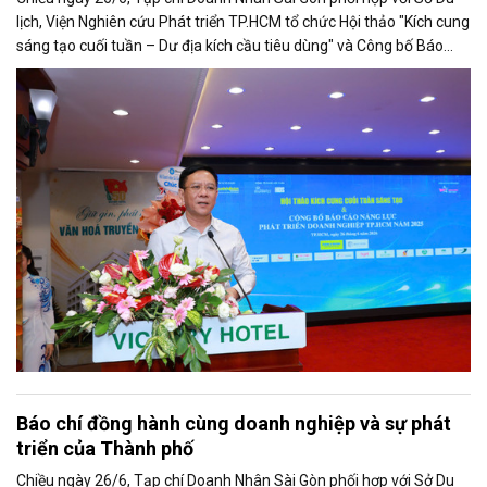
lịch, Viện Nghiên cứu Phát triển TP.HCM tổ chức Hội thảo "Kích cung
sáng tạo cuối tuần – Dư địa kích cầu tiêu dùng" và Công bố Báo
cáo năng lực phát triển doanh nghiệp TP.HCM năm 2025. Trân
trọng giới thiệu phát biểu của ông Nguyễn Ngọc Hồi - Phó Giám đốc
Sở Văn hoá - Thể thao TP.HCM tại Hội thảo.
Báo chí đồng hành cùng doanh nghiệp và sự phát
triển của Thành phố
Chiều ngày 26/6, Tạp chí Doanh Nhân Sài Gòn phối hợp với Sở Du