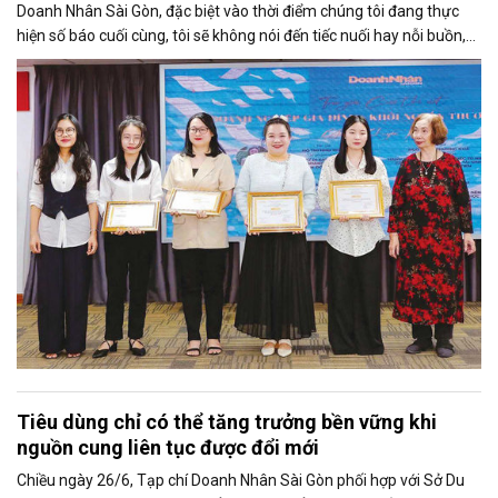
Doanh Nhân Sài Gòn, đặc biệt vào thời điểm chúng tôi đang thực
hiện số báo cuối cùng, tôi sẽ không nói đến tiếc nuối hay nỗi buồn,
thay vào đó là niềm tự hào. Bởi khi nghĩ về Doanh Nhân Sài Gòn, tôi
luôn nghĩ đó là một tờ báo “tử tế, chỉn chu”. Những điều tưởng như
rất bình thường ấy đã nuôi dưỡng tôi suốt 25 năm làm nghề. Và có
lẽ sẽ còn theo tôi đến hết cuộc đời cầm bút.
Tiêu dùng chỉ có thể tăng trưởng bền vững khi
nguồn cung liên tục được đổi mới
Chiều ngày 26/6, Tạp chí Doanh Nhân Sài Gòn phối hợp với Sở Du