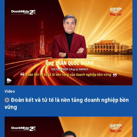
Video
Đoàn kết và tử tế là nền tảng doanh nghiệp bền
vững