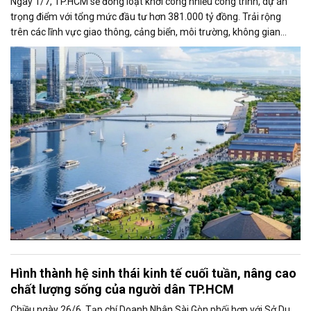
Ngày 1/7, TP.HCM sẽ đồng loạt khởi công nhiều công trình, dự án
trọng điểm với tổng mức đầu tư hơn 381.000 tỷ đồng. Trải rộng
trên các lĩnh vực giao thông, cảng biển, môi trường, không gian
công cộng và nhà ở xã hội, các dự án được kỳ vọng tạo động lực
tăng trưởng mới, mở rộng không gian phát triển và nâng cao năng
lực cạnh tranh của đô thị lớn nhất cả nước.
Hình thành hệ sinh thái kinh tế cuối tuần, nâng cao
chất lượng sống của người dân TP.HCM
Chiều ngày 26/6, Tạp chí Doanh Nhân Sài Gòn phối hợp với Sở Du