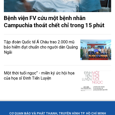
Bệnh viện FV cứu một bệnh nhân
Campuchia thoát chết chỉ trong 15 phút
Tập đoàn Quốc tế Á Châu trao 2.000 mũ
bảo hiểm đạt chuẩn cho người dân Quảng
Ngãi
Một thời tuổi ngọc” - miền ký ức hội họa
của họa sĩ Đinh Tiến Luyện
CƠ QUAN BÁO VÀ PHÁT THANH, TRUYỀN HÌNH TP. HỒ CHÍ MINH