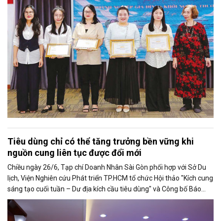
rất bình thường ấy đã nuôi dưỡng tôi suốt 25 năm làm nghề. Và có
lẽ sẽ còn theo tôi đến hết cuộc đời cầm bút.
Tiêu dùng chỉ có thể tăng trưởng bền vững khi
nguồn cung liên tục được đổi mới
Chiều ngày 26/6, Tạp chí Doanh Nhân Sài Gòn phối hợp với Sở Du
lịch, Viện Nghiên cứu Phát triển TP.HCM tổ chức Hội thảo "Kích cung
sáng tạo cuối tuần – Dư địa kích cầu tiêu dùng" và Công bố Báo
cáo năng lực phát triển doanh nghiệp TP.HCM năm 2025. Trân
trọng giới thiệu phát biểu của ông Võ Hồng Sơn - Trưởng đại diện