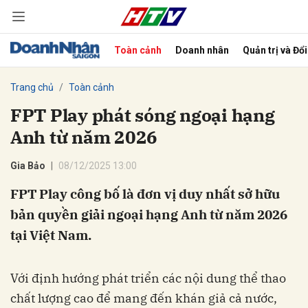
Toàn cảnh
Doanh nhân
Quản trị và Đổ
bình luận
Trang chủ
Toàn cảnh
FPT Play phát sóng ngoại hạng
Anh từ năm 2026
Gia Bảo
08/12/2025 13:00
FPT Play công bố là đơn vị duy nhất sở hữu
bản quyền giải ngoại hạng Anh từ năm 2026
Hủy
G
tại Việt Nam.
Với định hướng phát triển các nội dung thể thao
chất lượng cao để mang đến khán giả cả nước,