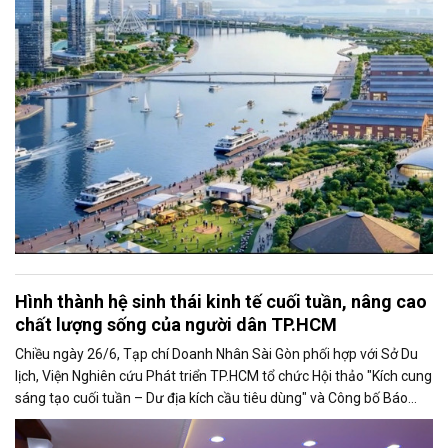
lực cạnh tranh của đô thị lớn nhất cả nước.
Hình thành hệ sinh thái kinh tế cuối tuần, nâng cao
chất lượng sống của người dân TP.HCM
Chiều ngày 26/6, Tạp chí Doanh Nhân Sài Gòn phối hợp với Sở Du
lịch, Viện Nghiên cứu Phát triển TP.HCM tổ chức Hội thảo "Kích cung
sáng tạo cuối tuần – Dư địa kích cầu tiêu dùng" và Công bố Báo
cáo năng lực phát triển doanh nghiệp TP.HCM năm 2025. Trân
trọng giới thiệu phát biểu của ông Nguyễn Ngọc Hồi - Phó Giám đốc