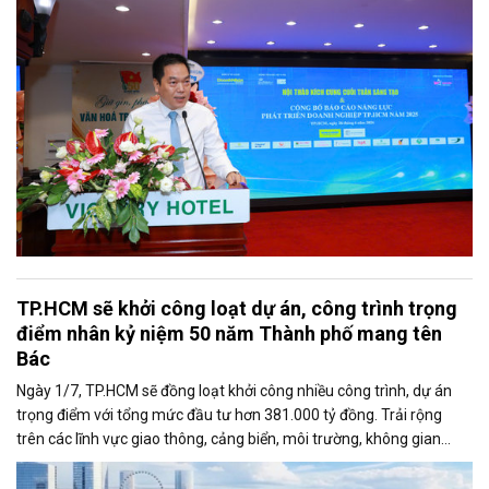
Văn phòng Bộ Công Thương khu vực phía Nam tại Hội thảo.
TP.HCM sẽ khởi công loạt dự án, công trình trọng
điểm nhân kỷ niệm 50 năm Thành phố mang tên
Bác
Ngày 1/7, TP.HCM sẽ đồng loạt khởi công nhiều công trình, dự án
trọng điểm với tổng mức đầu tư hơn 381.000 tỷ đồng. Trải rộng
trên các lĩnh vực giao thông, cảng biển, môi trường, không gian
công cộng và nhà ở xã hội, các dự án được kỳ vọng tạo động lực
tăng trưởng mới, mở rộng không gian phát triển và nâng cao năng