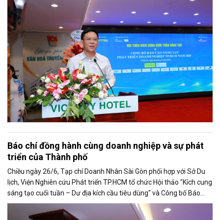
Sở Văn hoá - Thể thao TP.HCM tại Hội thảo.
Báo chí đồng hành cùng doanh nghiệp và sự phát
triển của Thành phố
Chiều ngày 26/6, Tạp chí Doanh Nhân Sài Gòn phối hợp với Sở Du
lịch, Viện Nghiên cứu Phát triển TP.HCM tổ chức Hội thảo "Kích cung
sáng tạo cuối tuần – Dư địa kích cầu tiêu dùng" và Công bố Báo
cáo năng lực phát triển doanh nghiệp TP.HCM năm 2025. Trân
trọng giới thiệu phát biểu của ông Trần Trọng Dũng - Phó Chủ tịch