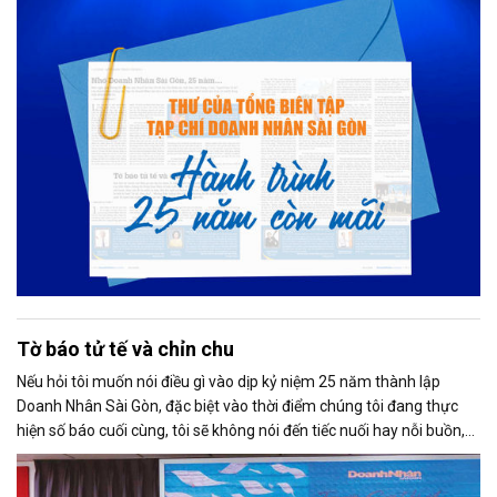
Tờ báo tử tế và chỉn chu
Nếu hỏi tôi muốn nói điều gì vào dịp kỷ niệm 25 năm thành lập
Doanh Nhân Sài Gòn, đặc biệt vào thời điểm chúng tôi đang thực
hiện số báo cuối cùng, tôi sẽ không nói đến tiếc nuối hay nỗi buồn,
thay vào đó là niềm tự hào. Bởi khi nghĩ về Doanh Nhân Sài Gòn, tôi
luôn nghĩ đó là một tờ báo “tử tế, chỉn chu”. Những điều tưởng như