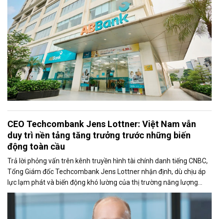
CEO Techcombank Jens Lottner: Việt Nam vẫn
duy trì nền tảng tăng trưởng trước những biến
động toàn cầu
Trả lời phỏng vấn trên kênh truyền hình tài chính danh tiếng CNBC,
Tổng Giám đốc Techcombank Jens Lottner nhận định, dù chịu áp
lực lạm phát và biến động khó lường của thị trường năng lượng
toàn cầu, kinh tế Việt Nam vẫn giữ vững đà tăng trưởng. Lãnh đạo
Techcombank nhấn mạnh, các đầu tàu kinh tế và khối doanh
nghiệp lớn tại Việt Nam hiện chưa ghi nhận ảnh hưởng rõ rệt, đồng