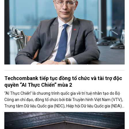
thời vẫn kiên định với các kế hoạch đầu tư dài hạn.
Techcombank tiếp tục đồng tổ chức và tài trợ độc
quyền “AI Thực Chiến” mùa 2
“AI Thực Chiến” là chương trình quốc gia về trí tuệ nhân tạo do Bộ
Công an chỉ đạo, đồng tổ chức bởi Đài Truyền hình Việt Nam (VTV),
Trung tâm Dữ liệu Quốc gia (NDC), Hiệp hội Dữ liệu Quốc gia (NDA)
cùng Ngân hàng TMCP Kỹ Thương Việt Nam (Techcombank),
nhằm tìm kiếm, phát hiện và bồi dưỡng nhân tài AI cho đất nước,
kiến tạo sức mạnh giúp Việt Nam vươn tầm trong kỷ nguyên mới.