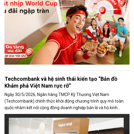
Techcombank và hệ sinh thái kiến tạo “Bản đồ
Khám phá Việt Nam rực rỡ”
Ngày 30/5/2026, Ngân hàng TMCP Kỹ Thương Việt Nam
(Techcombank) chính thức khởi động chương trình quy mô toàn
quốc nhằm kết nối cộng đồng doanh nghiệp bán lẻ và hộ kinh
doanh trong các lĩnh vực du lịch, ẩm thực, lưu trú và giải trí với hơn
25 triệu khách hàng trong hệ sinh thái số của Techcombank.
Chương trình được khởi động tại Quảng Ninh, Đà Nẵng, Nha Trang
và sẽ tiếp tục mở rộng đến các địa bàn trọng điểm du lịch trên toàn