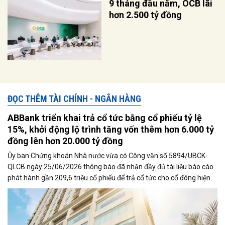
9 tháng đầu năm, OCB lãi
hơn 2.500 tỷ đồng
ĐỌC THÊM TÀI CHÍNH - NGÂN HÀNG
ABBank triển khai trả cổ tức bằng cổ phiếu tỷ lệ
15%, khởi động lộ trình tăng vốn thêm hơn 6.000 tỷ
đồng lên hơn 20.000 tỷ đồng
Ủy ban Chứng khoán Nhà nước vừa có Công văn số 5894/UBCK-
QLCB ngày 25/06/2026 thông báo đã nhận đầy đủ tài liệu báo cáo
phát hành gần 209,6 triệu cổ phiếu để trả cổ tức cho cổ đông hiện
hữu với tỉ lệ 15% của Ngân hàng TMCP An Bình (ABBank - Mã
chứng khoán ABB). Ngay sau khi có thông báo này, Ngân hàng xúc
tiến triển khai đợt phát hành cổ phiếu để trả cổ tức cho cổ đông.