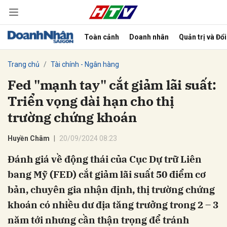
Toàn cảnh
Doanh nhân
Quản trị và Đổ
bình luận
Trang chủ
Tài chính - Ngân hàng
Fed "mạnh tay" cắt giảm lãi suất:
Triển vọng dài hạn cho thị
trường chứng khoán
Huyền Châm
20/09/2024 08:23
Đánh giá về động thái của Cục Dự trữ Liên
Hủy
G
bang Mỹ (FED) cắt giảm lãi suất 50 điểm cơ
bản, chuyên gia nhận định, thị trường chứng
khoán có nhiều dư địa tăng trưởng trong 2 – 3
năm tới nhưng cần thận trọng để tránh