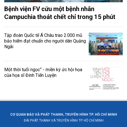
Bệnh viện FV cứu một bệnh nhân
Campuchia thoát chết chỉ trong 15 phút
Tập đoàn Quốc tế Á Châu trao 2.000 mũ
bảo hiểm đạt chuẩn cho người dân Quảng
Ngãi
Một thời tuổi ngọc” - miền ký ức hội họa
của họa sĩ Đinh Tiến Luyện
CƠ QUAN BÁO VÀ PHÁT THANH, TRUYỀN HÌNH TP. HỒ CHÍ MINH
ĐÀI PHÁT THANH VÀ TRUYỀN HÌNH TP. HỒ CHÍ MINH