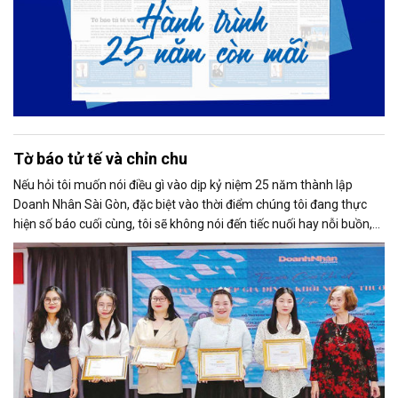
Tờ báo tử tế và chỉn chu
Nếu hỏi tôi muốn nói điều gì vào dịp kỷ niệm 25 năm thành lập
Doanh Nhân Sài Gòn, đặc biệt vào thời điểm chúng tôi đang thực
hiện số báo cuối cùng, tôi sẽ không nói đến tiếc nuối hay nỗi buồn,
thay vào đó là niềm tự hào. Bởi khi nghĩ về Doanh Nhân Sài Gòn, tôi
luôn nghĩ đó là một tờ báo “tử tế, chỉn chu”. Những điều tưởng như
rất bình thường ấy đã nuôi dưỡng tôi suốt 25 năm làm nghề. Và có
lẽ sẽ còn theo tôi đến hết cuộc đời cầm bút.