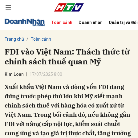
Toàn cảnh
Doanh nhân
Quản trị và Đổ
bình luận
Trang chủ
Toàn cảnh
FDI vào Việt Nam: Thách thức từ
chính sách thuế quan Mỹ
Kim Loan
17/07/2025 8:00
Xuất khẩu Việt Nam và dòng vốn FDI đang
đứng trước phép thử lớn khi Mỹ siết mạnh
Hủy
G
chính sách thuế với hàng hóa có xuất xứ từ
Việt Nam. Trong bối cảnh đó, nếu không gắn
FDI với nâng cấp nội lực, kiểm soát chuỗi
cung ứng và tạo giá trị thực chất, tăng trưởng