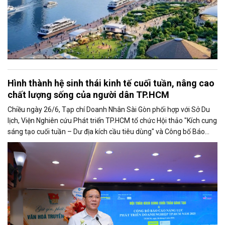
Hình thành hệ sinh thái kinh tế cuối tuần, nâng cao
chất lượng sống của người dân TP.HCM
Chiều ngày 26/6, Tạp chí Doanh Nhân Sài Gòn phối hợp với Sở Du
lịch, Viện Nghiên cứu Phát triển TP.HCM tổ chức Hội thảo "Kích cung
sáng tạo cuối tuần – Dư địa kích cầu tiêu dùng" và Công bố Báo
cáo năng lực phát triển doanh nghiệp TP.HCM năm 2025. Trân
trọng giới thiệu phát biểu của ông Nguyễn Ngọc Hồi - Phó Giám đốc
Sở Văn hoá - Thể thao TP.HCM tại Hội thảo.