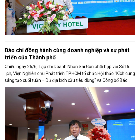
Báo chí đồng hành cùng doanh nghiệp và sự phát
triển của Thành phố
Chiều ngày 26/6, Tạp chí Doanh Nhân Sài Gòn phối hợp với Sở Du
lịch, Viện Nghiên cứu Phát triển TP.HCM tổ chức Hội thảo "Kích cung
sáng tạo cuối tuần – Dư địa kích cầu tiêu dùng" và Công bố Báo
cáo năng lực phát triển doanh nghiệp TP.HCM năm 2025. Trân
trọng giới thiệu phát biểu của ông Trần Trọng Dũng - Phó Chủ tịch
Hội Nhà báo Việt Nam tại Hội thảo.