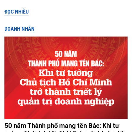
ĐỌC NHIỀU
DOANH NHÂN
50 năm Thành phố mang tên Bác: Khi tư