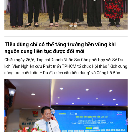
Tiêu dùng chỉ có thể tăng trưởng bền vững khi
nguồn cung liên tục được đổi mới
Chiều ngày 26/6, Tạp chí Doanh Nhân Sài Gòn phối hợp với Sở Du
lịch, Viện Nghiên cứu Phát triển TP.HCM tổ chức Hội thảo "Kích cung
sáng tạo cuối tuần – Dư địa kích cầu tiêu dùng" và Công bố Báo
cáo năng lực phát triển doanh nghiệp TP.HCM năm 2025. Trân
trọng giới thiệu phát biểu của ông Võ Hồng Sơn - Trưởng đại diện
Văn phòng Bộ Công Thương khu vực phía Nam tại Hội thảo.