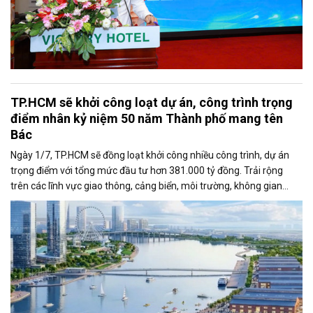
TP.HCM sẽ khởi công loạt dự án, công trình trọng
điểm nhân kỷ niệm 50 năm Thành phố mang tên
Bác
Ngày 1/7, TP.HCM sẽ đồng loạt khởi công nhiều công trình, dự án
trọng điểm với tổng mức đầu tư hơn 381.000 tỷ đồng. Trải rộng
trên các lĩnh vực giao thông, cảng biển, môi trường, không gian
công cộng và nhà ở xã hội, các dự án được kỳ vọng tạo động lực
tăng trưởng mới, mở rộng không gian phát triển và nâng cao năng
lực cạnh tranh của đô thị lớn nhất cả nước.