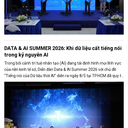
DATA & AI SUMMER 2026: Khi dữ liệu cất tiếng nói
trong kỷ nguyên AI
Trong bối cảnh trí tuệ nhân tạo (AI) đang tái định hình mọi lĩnh vực
của nền kinh tế số, Diễn đàn Data & AI Summer 2026 với chủ đề
“Tiếng nói của Dữ liệu thời AI” diễn ra ngày 8/5 tại TP.HCM đã quy tụ
hơn 500 đại biểu là lãnh đạo cơ quan quản lý, chuyên gia công nghệ,
doanh nghiệp, startup và cộng đồng đổi mới sáng tạo.