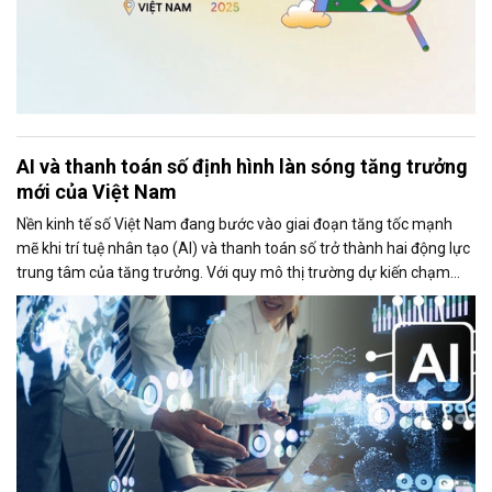
AI và thanh toán số định hình làn sóng tăng trưởng
mới của Việt Nam
Nền kinh tế số Việt Nam đang bước vào giai đoạn tăng tốc mạnh
mẽ khi trí tuệ nhân tạo (AI) và thanh toán số trở thành hai động lực
trung tâm của tăng trưởng. Với quy mô thị trường dự kiến chạm
mốc 39 tỷ USD trong năm 2025, Việt Nam đang nổi lên như một
trong những điểm sáng của Đông Nam Á về mức độ sẵn sàng công
nghệ, tốc độ số hóa và khả năng hấp thụ các mô hình kinh doanh
mới.