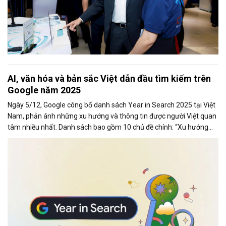
AI, văn hóa và bản sắc Việt dẫn đầu tìm kiếm trên
Google năm 2025
Ngày 5/12, Google công bố danh sách Year in Search 2025 tại Việt
Nam, phản ánh những xu hướng và thông tin được người Việt quan
tâm nhiều nhất. Danh sách bao gồm 10 chủ đề chính: “Xu hướng
chung,” “Tạo ảnh,” “Phim ảnh (chung),” “Phim ảnh Việt Nam,”
“Concert,” “Bài hát,” “Tin tức,” “Cách làm,” “Là gì” và “Du lịch”.