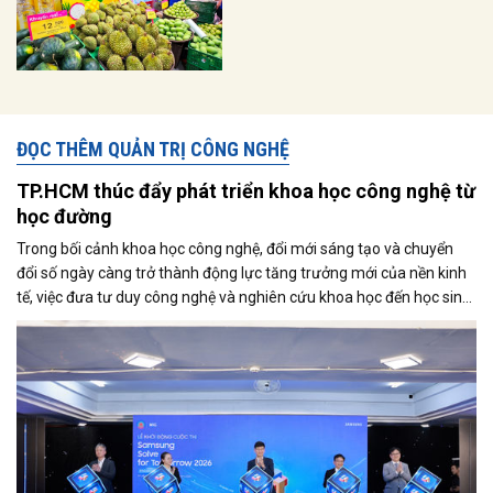
ĐỌC THÊM QUẢN TRỊ CÔNG NGHỆ
TP.HCM thúc đẩy phát triển khoa học công nghệ từ
học đường
Trong bối cảnh khoa học công nghệ, đổi mới sáng tạo và chuyển
đổi số ngày càng trở thành động lực tăng trưởng mới của nền kinh
tế, việc đưa tư duy công nghệ và nghiên cứu khoa học đến học sinh
đang được xem là bước đi quan trọng để hình thành nguồn nhân
lực tương lai. Tại TP.HCM - trung tâm kinh tế, khoa học công nghệ
và đổi mới sáng tạo lớn nhất cả nước, định hướng này đang được
thúc đẩy mạnh mẽ thông qua các mô hình kết nối giữa cơ quan
quản lý, doanh nghiệp và nhà trường.