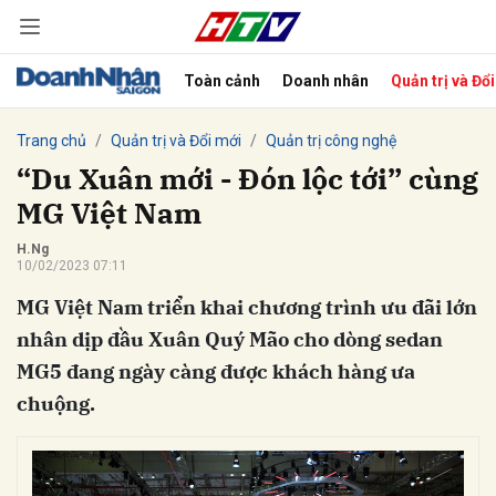
Toàn cảnh
Doanh nhân
Quản trị và Đổ
bình luận
Trang chủ
Quản trị và Đổi mới
Quản trị công nghệ
“Du Xuân mới - Đón lộc tới” cùng
MG Việt Nam
H.Ng
10/02/2023 07:11
MG Việt Nam triển khai chương trình ưu đãi lớn
nhân dịp đầu Xuân Quý Mão cho dòng sedan
MG5 đang ngày càng được khách hàng ưa
Hủy
G
chuộng.