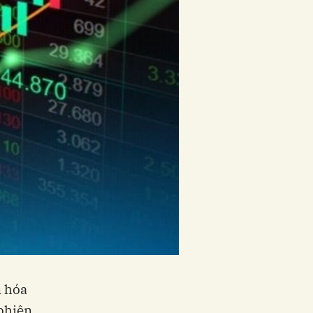
n hóa
phiên