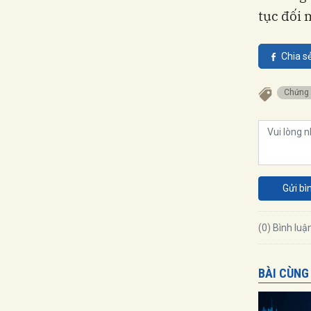
tục đối 
Chia s
Chứng
Gửi bì
(0) Bình luậ
BÀI CÙNG