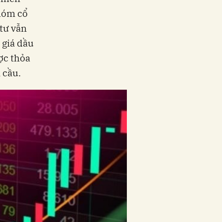
nhóm cổ
 tư vẫn
 giá dầu
ợc thỏa
 cầu.