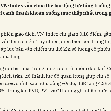
 VN-Index vẫn chưa thể tạo động lực tăng trưởng
ối cảnh thanh khoản xuống mức thấp nhất trong g
 phiên giao dịch, VN-Index chỉ giảm 0,18 điểm, gần
 với tham chiếu. Tuy nhiên, diễn biến bên trong th
 áp lực bán vẫn chiếm ưu thế khi số lượng cổ phiếu
ố mã tăng.
g nổi bật nhất trong phiên đến từ nhóm dầu khí. C
 kịch trần, trở thành lực đỡ quan trọng giúp chỉ số
n điều chỉnh sâu hơn. Cùng với đó, BSR tăng 4,39
3%, trong khi PVD, PVT và OIL cũng ghi nhận mức t
 ý, GAS ghi nhận thanh khoản cao nhất trong bảy 