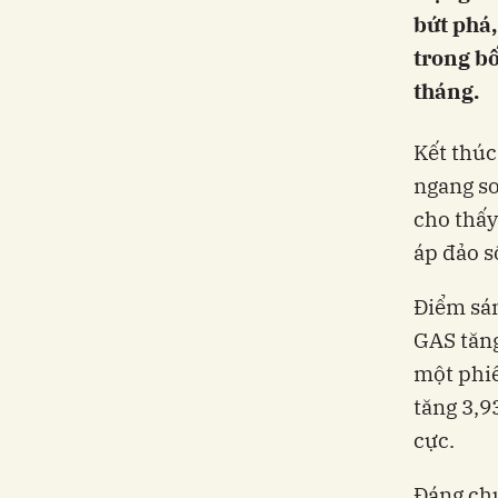
bứt phá,
trong b
tháng.
Kết thúc
ngang so
cho thấy
áp đảo s
Điểm sán
GAS tăng
một phiê
tăng 3,9
cực.
Đáng chú