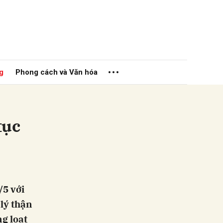
g
Phong cách và Văn hóa
tục
ửi
/5 với
 lý thận
g loạt