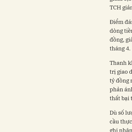
TCH giả
Điểm đán
dòng tiề
đồng, gi
tháng 4.
Thanh kh
trị giao
tỷ đồng 
phản ánh
thất bại
Dù số lư
cầu thực
ghi nhận