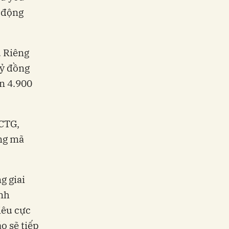
 động
. Riêng
tỷ đồng
ần 4.900
 CTG,
ng mã
g giai
anh
iêu cực
o sẽ tiếp