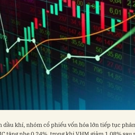
 dầu khí, nhóm cổ phiếu vốn hóa lớn tiếp tục phâ
C tăng nhẹ 0,24%, trong khi VHM giảm 1,08% sau 