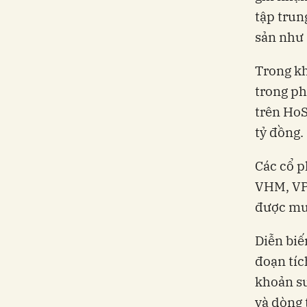
tập trun
sản như
Trong kh
trong ph
trên HoS
tỷ đồng.
Các cổ p
VHM, VP
được mu
Diễn biế
đoạn tíc
khoản su
và dòng 