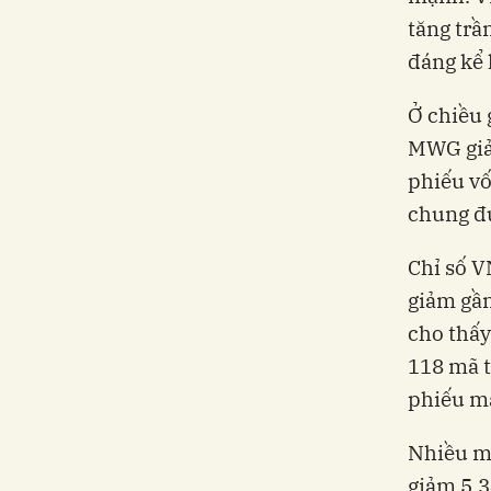
tăng trầ
đáng kể 
Ở chiều 
MWG giả
phiếu vố
chung đ
Chỉ số V
giảm gần
cho thấy
118 mã t
phiếu mấ
Nhiều m
giảm 5,3