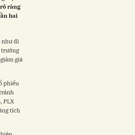
 rõ ràng
ần hai
 như đi
ị trường
 giảm giá
ổ phiếu
 tránh
%, PLX
ăng tích
phiên