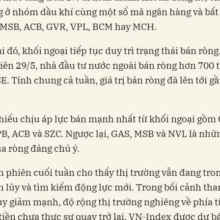
g ở nhóm dầu khí cùng một số mã ngân hàng và bất
 MSB, ACB, GVR, VPL, BCM hay MCH.
i đó, khối ngoại tiếp tục duy trì trạng thái bán ròng
iên 29/5, nhà đầu tư nước ngoài bán ròng hơn 700 
E. Tính chung cả tuần, giá trị bán ròng đã lên tới g
hiếu chịu áp lực bán mạnh nhất từ khối ngoại gồm
B, ACB và SZC. Ngược lại, GAS, MSB và NVL là nhữ
a ròng đáng chú ý.
n phiên cuối tuần cho thấy thị trường vẫn đang tron
h lũy và tìm kiếm động lực mới. Trong bối cảnh th
y giảm mạnh, độ rộng thị trường nghiêng về phía t
tiền chưa thực sự quay trở lại, VN-Index được dự bá