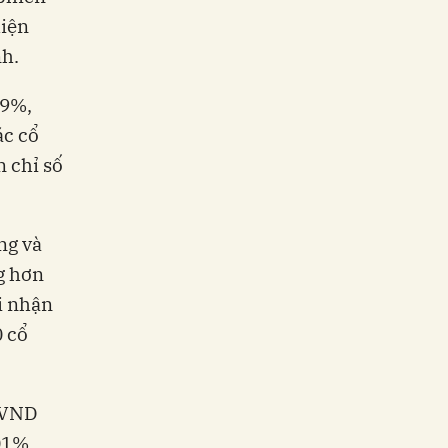
hiện
nh.
,9%,
ác cổ
 chỉ số
ng và
g hơn
i nhận
0 cổ
 VND
01%,