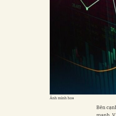
Ảnh minh họa
Bên cạnh
mạnh. VI