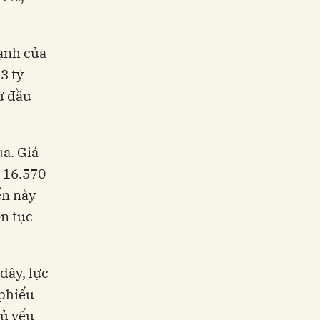
mạnh của
3 tỷ
ừ đầu
a. Giá
g 16.570
ến này
ên tục
đây, lực
 phiếu
hủ yếu