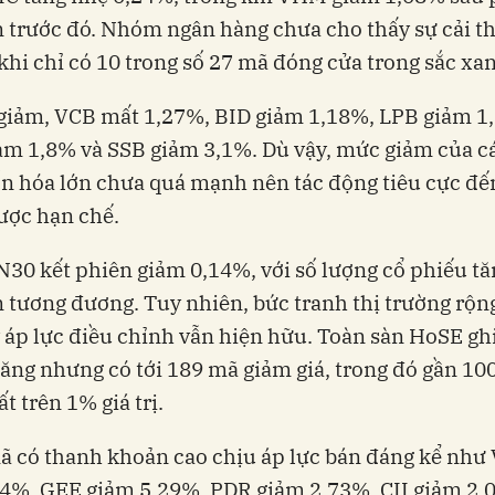
n trước đó. Nhóm ngân hàng chưa cho thấy sự cải t
khi chỉ có 10 trong số 27 mã đóng cửa trong sắc xa
giảm, VCB mất 1,27%, BID giảm 1,18%, LPB giảm 1
m 1,8% và SSB giảm 3,1%. Dù vậy, mức giảm của c
n hóa lớn chưa quá mạnh nên tác động tiêu cực đến
ược hạn chế.
N30 kết phiên giảm 0,14%, với số lượng cổ phiếu tă
 tương đương. Tuy nhiên, bức tranh thị trường rộn
 áp lực điều chỉnh vẫn hiện hữu. Toàn sàn HoSE gh
ăng nhưng có tới 189 mã giảm giá, trong đó gần 10
t trên 1% giá trị.
ã có thanh khoản cao chịu áp lực bán đáng kể như
4%, GEE giảm 5,29%, PDR giảm 2,73%, CII giảm 2,