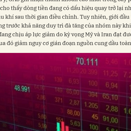
 cho thấy dòng tiền đang có dấu hiệu quay trở lại 
u khí sau thời gian điều chỉnh. Tuy nhiên, giới đầu
ng trước khả năng duy trì đà tăng của nhóm này khi
 đang chịu áp lực giảm do kỳ vọng Mỹ và Iran đạt đư
ua đó giảm nguy cơ gián đoạn nguồn cung dầu toàn