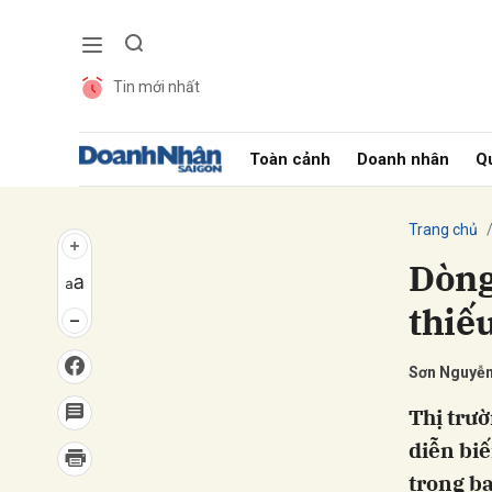
Tin mới nhất
Gửi 
Toàn cảnh
Doanh nhân
Qu
Trang chủ
Dòng 
thiế
Sơn Nguyễ
Thị trườ
diễn biế
trọng ba