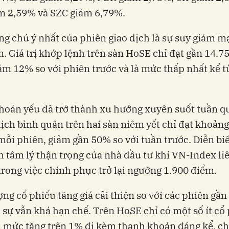
m 2,59% và SZC giảm 6,79%.
g chú ý nhất của phiên giao dịch là sự suy giảm 
n. Giá trị khớp lệnh trên sàn HoSE chỉ đạt gần 14.75
ảm 12% so với phiên trước và là mức thấp nhất kể t
oản yếu đã trở thành xu hướng xuyên suốt tuần qu
 dịch bình quân trên hai sàn niêm yết chỉ đạt khoản
mỗi phiên, giảm gần 50% so với tuần trước. Diễn bi
 tâm lý thận trọng của nhà đầu tư khi VN-Index li
 trong việc chinh phục trở lại ngưỡng 1.900 điểm.
ợng cổ phiếu tăng giá cải thiện so với các phiên gần 
 sự vẫn khá hạn chế. Trên HoSE chỉ có một số ít cổ
 mức tăng trên 1% đi kèm thanh khoản đáng kể, c