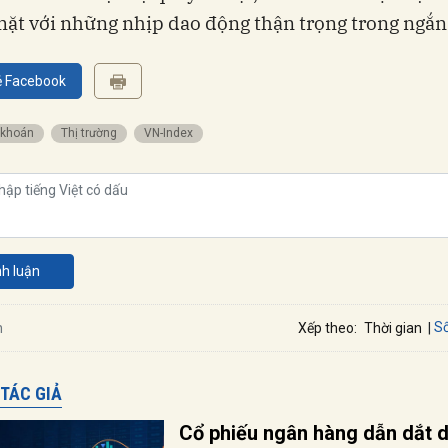
mặt với những nhịp dao động thận trọng trong ngắn
ẻ Facebook
 khoán
Thị trường
VN-Index
nh luận
Số
n
Xếp theo:
Thời gian
 TÁC GIẢ
Cổ phiếu ngân hàng dẫn dắt 