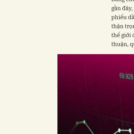
gần đây,
phiếu dầ
thận trọ
thế giới
thuận, q