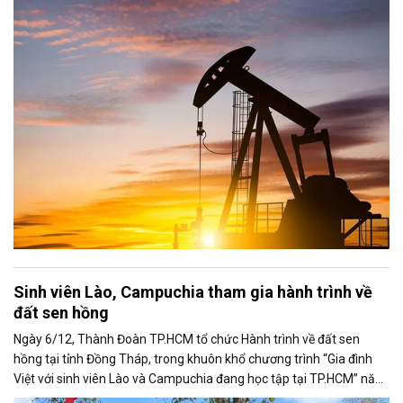
tục theo dõi sát diễn biến liên quan đến khả năng đạt được một
thỏa thuận hòa bình giữa Nga và Ukraine.
Sinh viên Lào, Campuchia tham gia hành trình về
đất sen hồng
Ngày 6/12, Thành Đoàn TP.HCM tổ chức Hành trình về đất sen
hồng tại tỉnh Đồng Tháp, trong khuôn khổ chương trình “Gia đình
Việt với sinh viên Lào và Campuchia đang học tập tại TP.HCM” năm
2025.