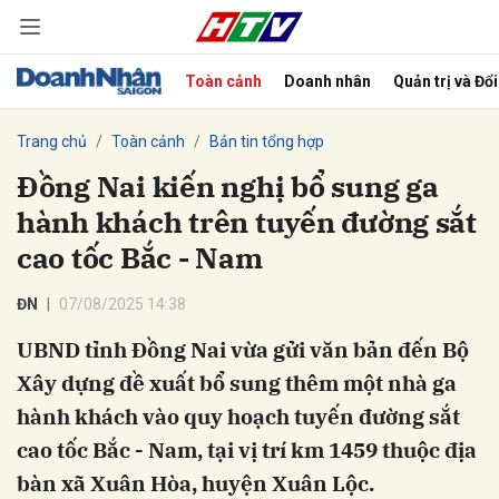
Toàn cảnh
Doanh nhân
Quản trị và Đổ
bình luận
Trang chủ
Toàn cảnh
Bản tin tổng hợp
Đồng Nai kiến nghị bổ sung ga
hành khách trên tuyến đường sắt
cao tốc Bắc - Nam
ĐN
07/08/2025 14:38
UBND tỉnh Đồng Nai vừa gửi văn bản đến Bộ
Hủy
G
Xây dựng đề xuất bổ sung thêm một nhà ga
hành khách vào quy hoạch tuyến đường sắt
cao tốc Bắc - Nam, tại vị trí km 1459 thuộc địa
bàn xã Xuân Hòa, huyện Xuân Lộc.