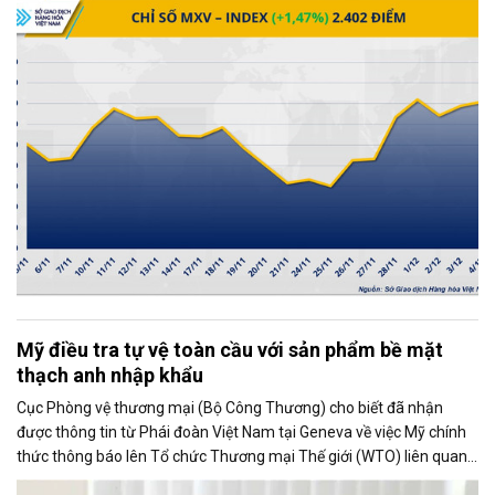
trường kim loại lại giao dịch khởi sắc, trở thành động lực chính kéo
chỉ số MXV-Index tăng mạnh.
Mỹ điều tra tự vệ toàn cầu với sản phẩm bề mặt
thạch anh nhập khẩu
Cục Phòng vệ thương mại (Bộ Công Thương) cho biết đã nhận
được thông tin từ Phái đoàn Việt Nam tại Geneva về việc Mỹ chính
thức thông báo lên Tổ chức Thương mại Thế giới (WTO) liên quan
đến việc Ủy ban Thương mại Quốc tế Mỹ (USITC) khởi xướng điều