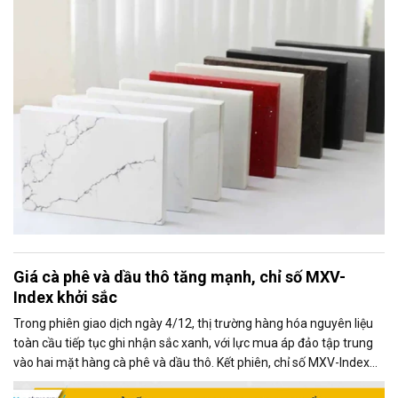
tra tự vệ toàn cầu đối với sản phẩm bề mặt thạch anh nhập khẩu
(quartz surface products).
Giá cà phê và dầu thô tăng mạnh, chỉ số MXV-
Index khởi sắc
Trong phiên giao dịch ngày 4/12, thị trường hàng hóa nguyên liệu
toàn cầu tiếp tục ghi nhận sắc xanh, với lực mua áp đảo tập trung
vào hai mặt hàng cà phê và dầu thô. Kết phiên, chỉ số MXV-Index
tăng gần 0,2%, đạt 2.382 điểm, phản ánh xu hướng tích cực chung