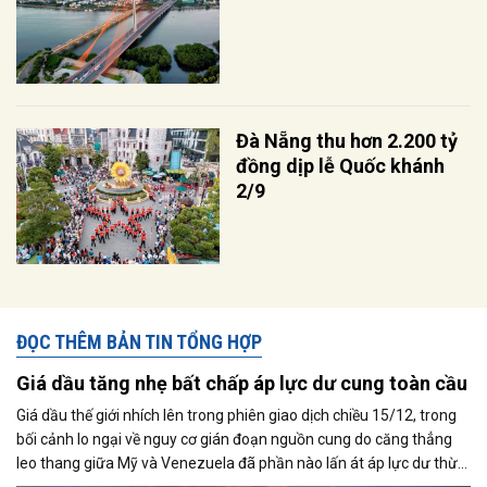
Đà Nẵng thu hơn 2.200 tỷ
đồng dịp lễ Quốc khánh
2/9
ĐỌC THÊM BẢN TIN TỔNG HỢP
Giá dầu tăng nhẹ bất chấp áp lực dư cung toàn cầu
Giá dầu thế giới nhích lên trong phiên giao dịch chiều 15/12, trong
bối cảnh lo ngại về nguy cơ gián đoạn nguồn cung do căng thẳng
leo thang giữa Mỹ và Venezuela đã phần nào lấn át áp lực dư thừa
nguồn cung đang bao trùm thị trường. Cùng với đó, giới đầu tư tiếp