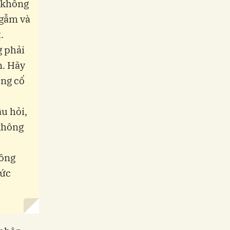
u không
ngẫm và
.
g phải
n. Hãy
ủng cố
âu hỏi,
 không
hông
mức