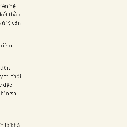
liên hệ
 kết thần
xử lý vấn
ghiêm
 đến
 trì thói
c đặc
nhìn xa
h là khả