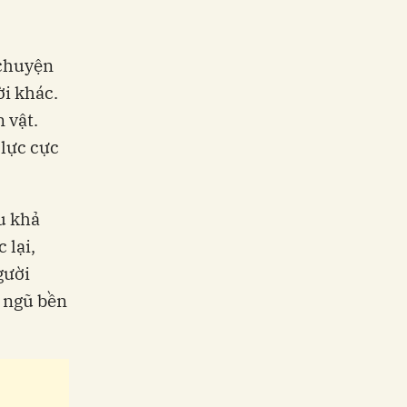
 chuyện
ời khác.
 vật.
lực cực
u khả
 lại,
gười
i ngũ bền