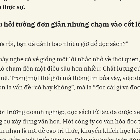
 thực sự.
 hỏi tưởng đơn giản nhưng chạm vào cốt lõi
a rồi, bạn đã dành bao nhiêu giờ để đọc sách?”
này nghe có vẻ giống một lời nhắc nhở về thói quen
nó chạm đến một điều sâu hơn nhiều: Chất lượng c
 tuệ. Trong một thế giới mà thông tin bủa vây, việc đ
n là vấn đề “có hay không”, mà là “đọc cái gì và đọ
i trường doanh nghiệp, đọc sách từ lâu đã được 
 cụ xây dựng văn hóa. Một công ty có văn hóa đọc
n nhận là nơi đề cao tri thức, khuyến khích học hỏi
nh thần phát triển liên tục. Điều này hoàn toàn đún