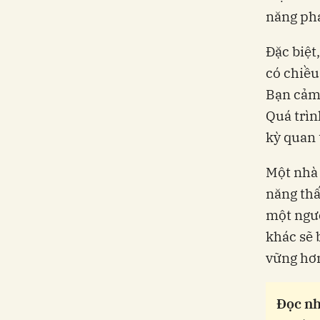
năng phá
Đặc biệt
có chiều
Bạn cảm 
Quá trìn
kỳ quan 
Một nhà 
năng thấ
một ngườ
khác sẽ 
vững hơ
Đọc nh