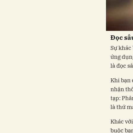
Đọc sâu
Sự khác b
ứng dụng
là đọc s
Khi bạn 
nhận thô
tạp: Phâ
là thứ m
Khác với
buộc bạn