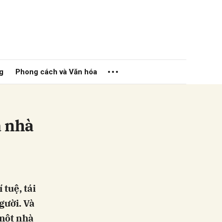
g
Phong cách và Văn hóa
a nhà
ửi
 tuệ, tái
gười. Và
 một nhà