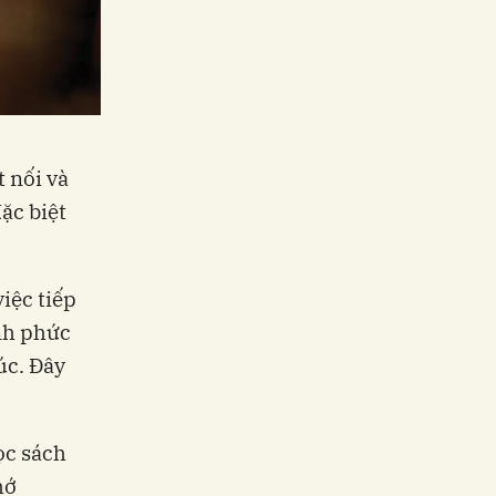
t nối và
ặc biệt
iệc tiếp
nh phức
úc. Đây
ọc sách
hớ