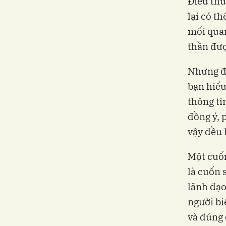
Điều thú
lại có t
mối quan
thần đượ
Nhưng đọ
bạn hiểu
thông ti
đồng ý, 
vậy đều 
Một cuốn
là cuốn 
lãnh đạo 
người bi
và đúng 