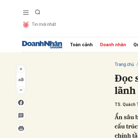
Tin mới nhất
Gửi 
Toàn cảnh
Doanh nhân
Qu
Trang chủ
Đọc 
lãnh
TS. Quách 
Ẩn sâu b
cấu trúc
chính tầ