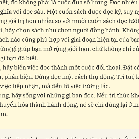
hết, đó không phải là cuộc đua số lượng. Đọc nhiề
ghĩa với đọc sâu. Một cuốn sách được đọc kỹ, suy 
ng giá trị hơn nhiều so với mười cuốn sách đọc lướt
i, hãy chọn sách như chọn người đồng hành. Khôn
ách nào cũng phù hợp với giai đoạn hiện tại của bạ
ững gì giúp bạn mở rộng giới hạn, chứ không chỉ c
gì bạn đã biết.
, hãy biến việc đọc thành một cuộc đối thoại. Đặt c
ú, phản biện. Đừng đọc một cách thụ động. Trí tuệ
việc tiếp nhận, mà đến từ việc tương tác.
ùng, hãy sống với những gì bạn đọc. Nếu tri thức k
huyển hóa thành hành động, nó sẽ chỉ dừng lại ở 
in.