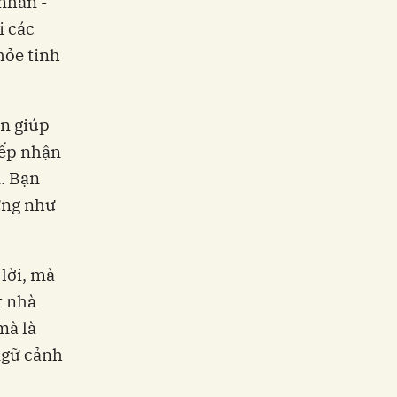
 nhân -
i các
hỏe tinh
n giúp
iếp nhận
n. Bạn
ứng như
lời, mà
t nhà
mà là
ngữ cảnh