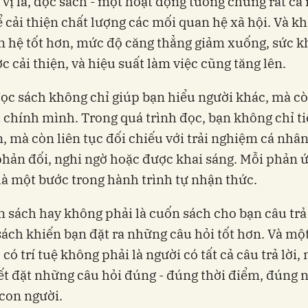
 vị là, đọc sách - một hoạt động tưởng chừng rất cá
hể cải thiện chất lượng các mối quan hệ xã hội. Và kh
 hệ tốt hơn, mức độ căng thẳng giảm xuống, sức k
c cải thiện, và hiệu suất làm việc cũng tăng lên.
c sách không chỉ giúp bạn hiểu người khác, mà cò
 chính mình. Trong quá trình đọc, bạn không chỉ t
n, mà còn liên tục đối chiếu với trải nghiệm cá nhâ
phản đối, nghi ngờ hoặc được khai sáng. Mỗi phản 
là một bước trong hành trình tự nhận thức.
 sách hay không phải là cuốn sách cho bạn câu trả 
sách khiến bạn đặt ra những câu hỏi tốt hơn. Và mộ
có trí tuệ không phải là người có tất cả câu trả lời, 
ết đặt những câu hỏi đúng - đúng thời điểm, đúng 
con người.