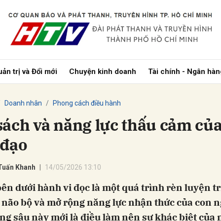
bình luận
ản trị và Đổi mới
Chuyện kinh doanh
Tài chính - Ngân hàn
Doanh nhân
Phong cách điều hành
sách và năng lực thấu cảm củ
 đạo
Hủy
G
Tuấn Khanh
14/05/2026 13:10
ên dưới hành vi đọc là một quá trình rèn luyện trí
 não bộ và mở rộng năng lực nhận thức của con n
ng sâu này mới là điều làm nên sự khác biệt của