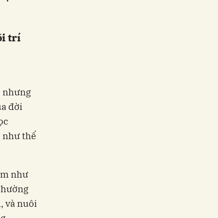
 trí
, nhưng
ủa đời
ọc
c như thế
xem như
 thường
, và nuôi
g.