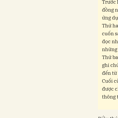
Trước 
đồng n
ứng dụ
Thứ ha
cuốn s
đọc nh
những 
Thứ ba
ghi ch
đến từ 
Cuối c
được c
thông t