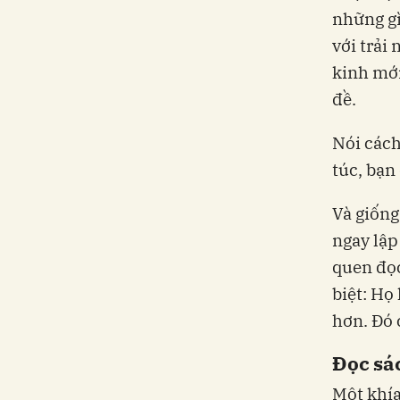
những gì
với trải
kinh mới
đề.
Nói cách
túc, bạn
Và giống
ngay lập
quen đọc
biệt: Họ
hơn. Đó 
Đọc sá
Một khía