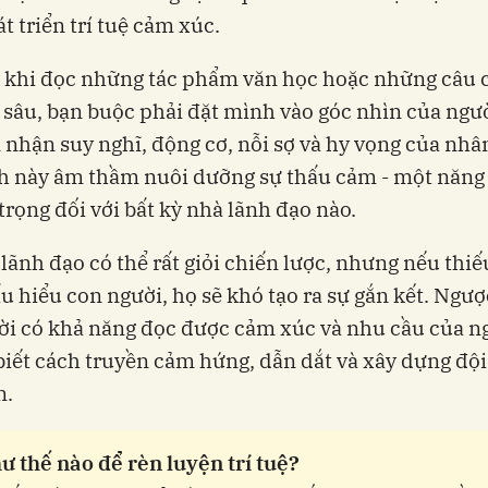
t triển trí tuệ cảm xúc.
, khi đọc những tác phẩm văn học hoặc những câu
 sâu, bạn buộc phải đặt mình vào góc nhìn của ngư
nhận suy nghĩ, động cơ, nỗi sợ và hy vọng của nhân
h này âm thầm nuôi dưỡng sự thấu cảm - một năng 
trọng đối với bất kỳ nhà lãnh đạo nào.
lãnh đạo có thể rất giỏi chiến lược, nhưng nếu thiế
u hiểu con người, họ sẽ khó tạo ra sự gắn kết. Ngược
i có khả năng đọc được cảm xúc và nhu cầu của n
biết cách truyền cảm hứng, dẫn dắt và xây dựng độ
n.
ư thế nào để rèn luyện trí tuệ?