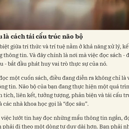
 là cách tái cấu trúc não bộ
iệt giữa tri thức và trí tuệ nằm ở khả năng xử lý, kế
 thông tin. Và đây chính là nơi mà việc đọc sách - đ
âu - bắt đầu phát huy vai trò thực sự của nó.
đọc một cuốn sách, điều đang diễn ra không chỉ là v
ng tin. Não bộ của bạn đang thực hiện một quá trì
n tích, liên kết, tưởng tượng, phản biện và tái cấu tr
à các nhà khoa học gọi là “đọc sâu”.
 việc lướt tin hay đọc những mẩu thông tin ngắn, đ
 phải đi theo một dòng tư duy dài hơn. Bạn phải n