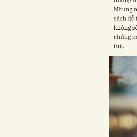
Nhưng nế
sách dễ 
không số
chứng mi
tuệ.