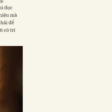
hì đọc
 hiệu mà
phải để
 có trí