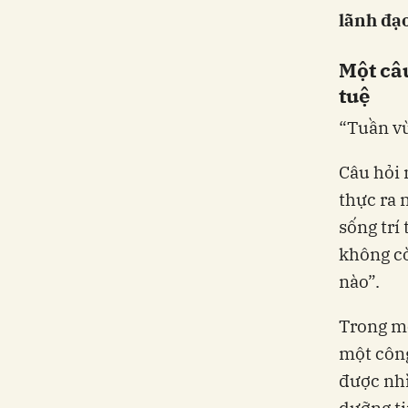
lãnh đạo
Một câu
tuệ
“Tuần vừ
Câu hỏi 
thực ra 
sống trí
không cò
nào”.
Trong mô
một công
được nhì
dưỡng ti