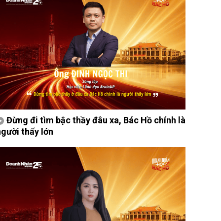
Đừng đi tìm bậc thầy đâu xa, Bác Hồ chính là
người thấy lớn