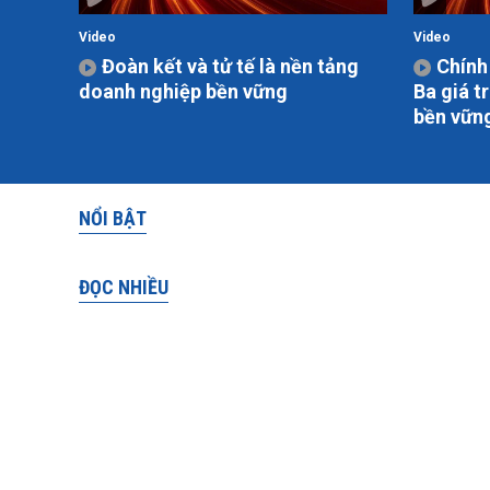
Video
Video
Đoàn kết và tử tế là nền tảng
Chính 
doanh nghiệp bền vững
Ba giá t
bền vữn
NỔI BẬT
ĐỌC NHIỀU