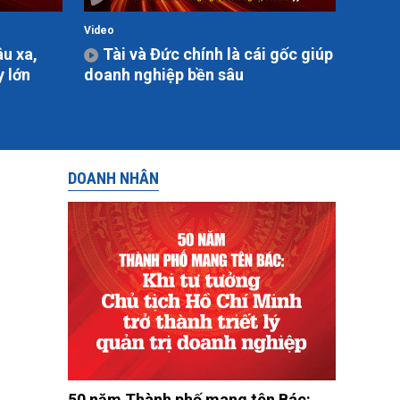
Video
âu xa,
Tài và Đức chính là cái gốc giúp
y lớn
doanh nghiệp bền sâu
DOANH NHÂN
50 năm Thành phố mang tên Bác: