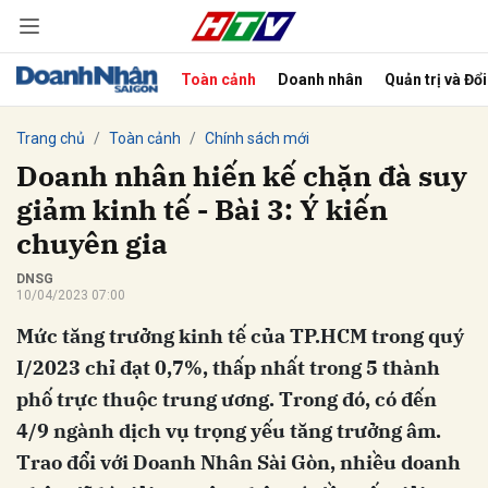
Toàn cảnh
Doanh nhân
Quản trị và Đổ
bình luận
Trang chủ
Toàn cảnh
Chính sách mới
Doanh nhân hiến kế chặn đà suy
giảm kinh tế - Bài 3: Ý kiến
chuyên gia
DNSG
10/04/2023 07:00
Mức tăng trưởng kinh tế của TP.HCM trong quý
Hủy
G
I/2023 chỉ đạt 0,7%, thấp nhất trong 5 thành
phố trực thuộc trung ương. Trong đó, có đến
4/9 ngành dịch vụ trọng yếu tăng trưởng âm.
Trao đổi với Doanh Nhân Sài Gòn, nhiều doanh