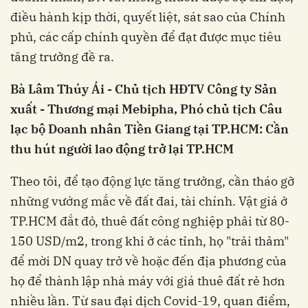
điều hành kịp thời, quyết liệt, sát sao của Chính
phủ, các cấp chính quyền để đạt được mục tiêu
tăng trưởng đề ra.
Bà Lâm Thúy Ái - Chủ tịch HĐTV Công ty Sản
xuất - Thương mại Mebipha, Phó chủ tịch Câu
lạc bộ Doanh nhân Tiền Giang tại TP.HCM: Cần
thu hút người lao động trở lại TP.HCM
Theo tôi, để tạo động lực tăng trưởng, cần tháo gỡ
những vướng mắc về đất đai, tài chính. Vật giá ở
TP.HCM đắt đỏ, thuê đất công nghiệp phải từ 80-
150 USD/m2, trong khi ở các tỉnh, họ "trải thảm"
để mời DN quay trở về hoặc đến địa phương của
họ để thành lập nhà máy với giá thuê đất rẻ hơn
nhiều lần. Từ sau đại dịch Covid-19, quan điểm,