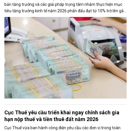
bản tăng trưởng và các giải pháp trọng tâm nhằm thực hiện mục
tiêu tăng trưởng kinh tế năm 2026 phấn đấu đạt từ 10% trở lên gắn
với giữ vững ổn định kinh tế vĩ mô. Một trong những nhiệm vụ đáng
chú ý là nghiên cứu điều hành tiền gửi của Kho bạc Nhà nước tại
các ngân hàng thương mại để tăng nguồn vốn ngắn hạn cho nền
kinh tế.
Cục Thuế yêu cầu triển khai ngay chính sách gia
hạn nộp thuế và tiền thuê đất năm 2026
Cục Thuế vừa ban hành công điện yêu cầu các đơn vị trong toàn