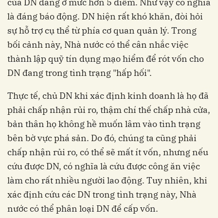
của DN đang ở mức hơn 5 điểm. Như vậy có nghĩa
là đáng báo động. DN hiện rất khó khăn, đòi hỏi
sự hỗ trợ cụ thể từ phía cơ quan quản lý. Trong
bối cảnh này, Nhà nước có thể cân nhắc việc
thành lập quỹ tín dụng mạo hiểm để rót vốn cho
DN đang trong tình trạng "hấp hối".
Thực tế, chủ DN khi xác định kinh doanh là họ đã
phải chấp nhận rủi ro, thậm chí thế chấp nhà cửa,
bản thân họ không hề muốn lâm vào tình trạng
bên bờ vực phá sản. Do đó, chúng ta cũng phải
chấp nhận rủi ro, có thể sẽ mất ít vốn, nhưng nếu
cứu được DN, có nghĩa là cứu được công ăn việc
làm cho rất nhiều người lao động. Tuy nhiên, khi
xác định cứu các DN trong tình trạng này, Nhà
nước có thể phân loại DN để cấp vốn.