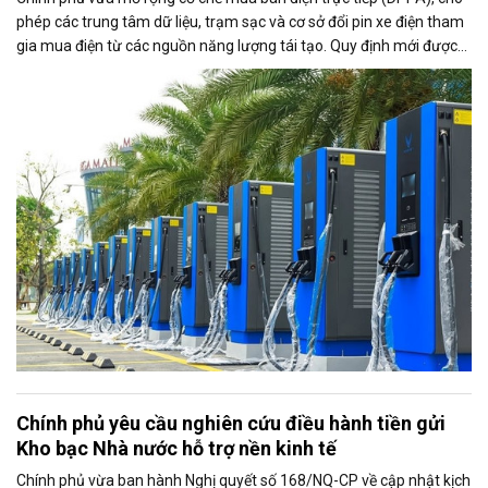
phép các trung tâm dữ liệu, trạm sạc và cơ sở đổi pin xe điện tham
gia mua điện từ các nguồn năng lượng tái tạo. Quy định mới được
kỳ vọng thúc đẩy sử dụng điện xanh, đáp ứng nhu cầu ngày càng
tăng của nền kinh tế số và quá trình điện hóa giao thông.
Chính phủ yêu cầu nghiên cứu điều hành tiền gửi
Kho bạc Nhà nước hỗ trợ nền kinh tế
Chính phủ vừa ban hành Nghị quyết số 168/NQ-CP về cập nhật kịch