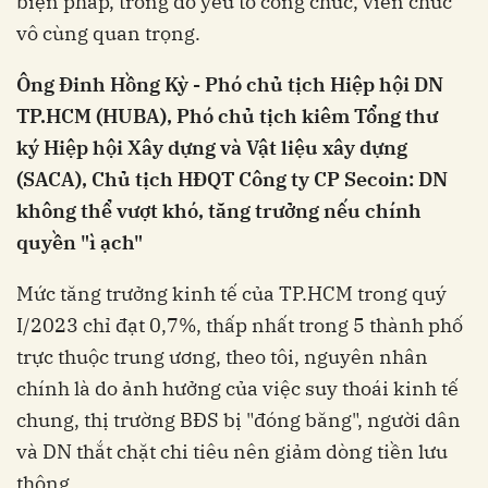
biện pháp, trong đó yếu tố công chức, viên chức
vô cùng quan trọng.
Ông Đinh Hồng Kỳ - Phó chủ tịch Hiệp hội DN
TP.HCM (HUBA), Phó chủ tịch kiêm Tổng thư
ký
Hiệp hội Xây dựng và Vật liệu xây dựng
(SACA)
, Chủ tịch HĐQT Công ty CP Secoin: DN
không thể vượt khó, tăng trưởng nếu chính
quyền "ì ạch"
Mức tăng trưởng kinh tế của TP.HCM trong quý
I/2023 chỉ đạt 0,7%, thấp nhất trong 5 thành phố
trực thuộc trung ương, theo tôi, nguyên nhân
chính là do ảnh hưởng của việc suy thoái kinh tế
chung, thị trường BĐS bị "đóng băng", người dân
và DN thắt chặt chi tiêu nên giảm dòng tiền lưu
thông.