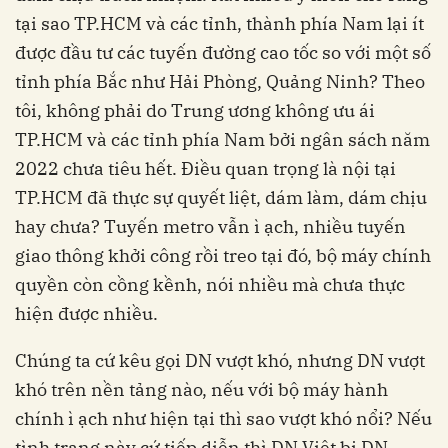
tại sao TP.HCM và các tỉnh, thành phía Nam lại ít
được đầu tư các tuyến đường cao tốc so với một số
tỉnh phía Bắc như Hải Phòng, Quảng Ninh? Theo
tôi, không phải do Trung ương không ưu ái
TP.HCM và các tỉnh phía Nam bởi ngân sách năm
2022 chưa tiêu hết. Điều quan trọng là nội tại
TP.HCM đã thực sự quyết liệt, dám làm, dám chịu
hay chưa? Tuyến metro vẫn ì ạch, nhiều tuyến
giao thông khởi công rồi treo tại đó, bộ máy chính
quyền còn cồng kềnh, nói nhiều mà chưa thực
hiện được nhiều.
Chúng ta cứ kêu gọi DN vượt khó, nhưng DN vượt
khó trên nền tảng nào, nếu với bộ máy hành
chính ì ạch như hiện tại thì sao vượt khó nổi? Nếu
tình trạng này cứ tiếp diễn thì DN Việt bị DN