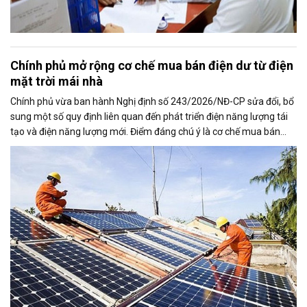
Chính phủ mở rộng cơ chế mua bán điện dư từ điện
mặt trời mái nhà
Chính phủ vừa ban hành Nghị định số 243/2026/NĐ-CP sửa đổi, bổ
sung một số quy định liên quan đến phát triển điện năng lượng tái
tạo và điện năng lượng mới. Điểm đáng chú ý là cơ chế mua bán
điện dư từ các hệ thống điện mặt trời mái nhà được mở rộng, trong
đó nâng tỷ lệ sản lượng điện dư được phép giao dịch từ 20% lên tối
đa 50%, tạo thêm động lực cho người dân và doanh nghiệp đầu tư
vào nguồn điện sạch.