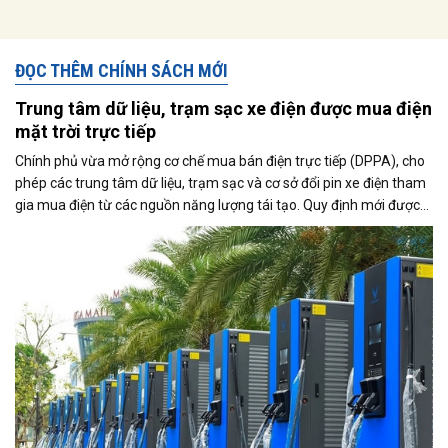
ĐỌC THÊM CHÍNH SÁCH MỚI
Trung tâm dữ liệu, trạm sạc xe điện được mua điện
mặt trời trực tiếp
Chính phủ vừa mở rộng cơ chế mua bán điện trực tiếp (DPPA), cho
phép các trung tâm dữ liệu, trạm sạc và cơ sở đổi pin xe điện tham
gia mua điện từ các nguồn năng lượng tái tạo. Quy định mới được
kỳ vọng thúc đẩy sử dụng điện xanh, đáp ứng nhu cầu ngày càng
tăng của nền kinh tế số và quá trình điện hóa giao thông.