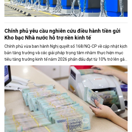
Chính phủ yêu cầu nghiên cứu điều hành tiền gửi
Kho bạc Nhà nước hỗ trợ nền kinh tế
Chính phủ vừa ban hành Nghị quyết số 168/NQ-CP về cập nhật kịch
bản tăng trưởng và các giải pháp trọng tâm nhằm thực hiện mục
tiêu tăng trưởng kinh tế năm 2026 phấn đấu đạt từ 10% trở lên gắn
với giữ vững ổn định kinh tế vĩ mô. Một trong những nhiệm vụ đáng
chú ý là nghiên cứu điều hành tiền gửi của Kho bạc Nhà nước tại
các ngân hàng thương mại để tăng nguồn vốn ngắn hạn cho nền
kinh tế.