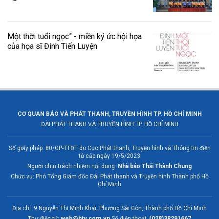
Một thời tuổi ngọc” - miền ký ức hội họa
của họa sĩ Đinh Tiến Luyện
CƠ QUAN BÁO VÀ PHÁT THANH, TRUYỀN HÌNH TP. HỒ CHÍ MINH
ĐÀI PHÁT THANH VÀ TRUYỀN HÌNH TP. HỒ CHÍ MINH
Số giấy phép: 80/GP-TTĐT do Cục Phát thanh, Truyền hình và Thông tin điện
tử cấp ngày 19/5/2023
Người chịu trách nhiệm nội dung:
Nhà báo Thái Thành Chung
Chức vụ: Phó Tổng Giám đốc Đài Phát thanh và Truyền hình Thành phố Hồ
Chí Minh
Địa chỉ: 9 Nguyễn Thị Minh Khai, Phường Sài Gòn, Thành phố Hồ Chí Minh
Thư điện tử:
web@htv.com.vn
Số điện thoại:
(028)38291667