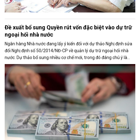
Đề xuất bổ sung Quyền rút vốn đặc biệt vào dự trữ
ngoại hối nhà nước
Ngân hàng Nhà nước đang lấy ý kiến đối với dự thảo Nghị định sửa
đổi Nghị định số 50/2014/NĐ-CP về quản lý dự trữ ngoại hối nhà
nước. Dự thảo bổ sung nhiều cơ chế mới, trong đó đáng chú ý là
việc đưa Quyền rút vốn đặc biệt (SDR) của Quỹ Tiền tệ Quốc tế
(IMF) vào nguồn hình thành dự trữ ngoại hối quốc gia.