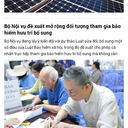
Bộ Nội vụ đề xuất mở rộng đối tượng tham gia bảo
hiểm hưu trí bổ sung
Bộ Nội vụ đang lấy ý kiến đối với dự thảo Luật sửa đổi, bổ sung một
số điều của Luật Bảo hiểm xã hội, trong đó đề xuất cho phép cá
nhân trực tiếp tham gia bảo hiểm hưu trí bổ sung mà không cần
thông qua người sử dụng lao động. Dự thảo cũng điều chỉnh cách
tính thời gian đóng bảo hiểm xã hội nhằm bảo đảm quyền lợi cho
người tham gia.