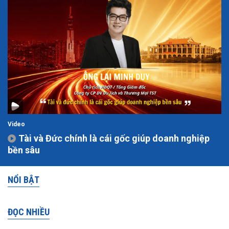
Video
Tài và Đức chính là cái gốc giúp doanh nghiệp
bền sâu
NỔI BẬT
ĐỌC NHIỀU