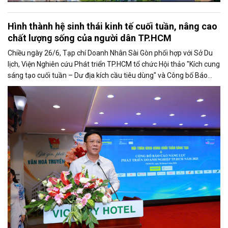
Hình thành hệ sinh thái kinh tế cuối tuần, nâng cao
chất lượng sống của người dân TP.HCM
Chiều ngày 26/6, Tạp chí Doanh Nhân Sài Gòn phối hợp với Sở Du
lịch, Viện Nghiên cứu Phát triển TP.HCM tổ chức Hội thảo "Kích cung
sáng tạo cuối tuần – Dư địa kích cầu tiêu dùng" và Công bố Báo
cáo năng lực phát triển doanh nghiệp TP.HCM năm 2025. Trân
trọng giới thiệu phát biểu của ông Nguyễn Ngọc Hồi - Phó Giám đốc
Sở Văn hoá - Thể thao TP.HCM tại Hội thảo.