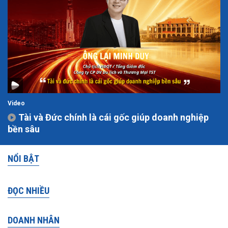
Video
Tài và Đức chính là cái gốc giúp doanh nghiệp
bền sâu
NỔI BẬT
ĐỌC NHIỀU
DOANH NHÂN