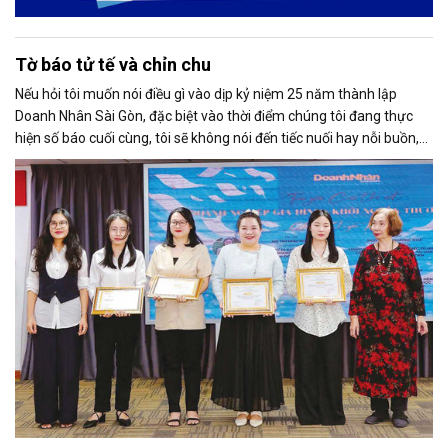
Tờ báo tử tế và chỉn chu
Nếu hỏi tôi muốn nói điều gì vào dịp kỷ niệm 25 năm thành lập
Doanh Nhân Sài Gòn, đặc biệt vào thời điểm chúng tôi đang thực
hiện số báo cuối cùng, tôi sẽ không nói đến tiếc nuối hay nỗi buồn,
thay vào đó là niềm tự hào. Bởi khi nghĩ về Doanh Nhân Sài Gòn, tôi
luôn nghĩ đó là một tờ báo “tử tế, chỉn chu”. Những điều tưởng như
rất bình thường ấy đã nuôi dưỡng tôi suốt 25 năm làm nghề. Và có
lẽ sẽ còn theo tôi đến hết cuộc đời cầm bút.