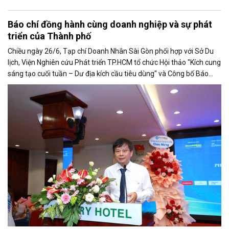
Báo chí đồng hành cùng doanh nghiệp và sự phát
triển của Thành phố
Chiều ngày 26/6, Tạp chí Doanh Nhân Sài Gòn phối hợp với Sở Du
lịch, Viện Nghiên cứu Phát triển TP.HCM tổ chức Hội thảo "Kích cung
sáng tạo cuối tuần – Dư địa kích cầu tiêu dùng" và Công bố Báo
cáo năng lực phát triển doanh nghiệp TP.HCM năm 2025. Trân
trọng giới thiệu phát biểu của ông Trần Trọng Dũng - Phó Chủ tịch
Hội Nhà báo Việt Nam tại Hội thảo.