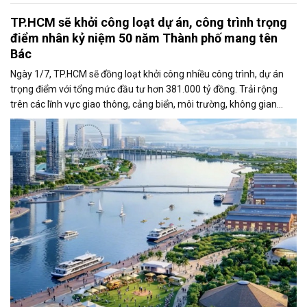
TP.HCM sẽ khởi công loạt dự án, công trình trọng
điểm nhân kỷ niệm 50 năm Thành phố mang tên
Bác
Ngày 1/7, TP.HCM sẽ đồng loạt khởi công nhiều công trình, dự án
trọng điểm với tổng mức đầu tư hơn 381.000 tỷ đồng. Trải rộng
trên các lĩnh vực giao thông, cảng biển, môi trường, không gian
công cộng và nhà ở xã hội, các dự án được kỳ vọng tạo động lực
tăng trưởng mới, mở rộng không gian phát triển và nâng cao năng
lực cạnh tranh của đô thị lớn nhất cả nước.