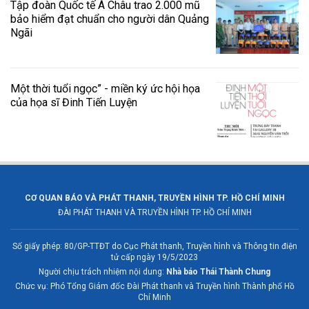
Tập đoàn Quốc tế Á Châu trao 2.000 mũ
bảo hiểm đạt chuẩn cho người dân Quảng
Ngãi
Một thời tuổi ngọc” - miền ký ức hội họa
của họa sĩ Đinh Tiến Luyện
CƠ QUAN BÁO VÀ PHÁT THANH, TRUYỀN HÌNH TP. HỒ CHÍ MINH
ĐÀI PHÁT THANH VÀ TRUYỀN HÌNH TP. HỒ CHÍ MINH
Số giấy phép: 80/GP-TTĐT do Cục Phát thanh, Truyền hình và Thông tin điện
tử cấp ngày 19/5/2023
Người chịu trách nhiệm nội dung:
Nhà báo Thái Thành Chung
Chức vụ: Phó Tổng Giám đốc Đài Phát thanh và Truyền hình Thành phố Hồ
Chí Minh