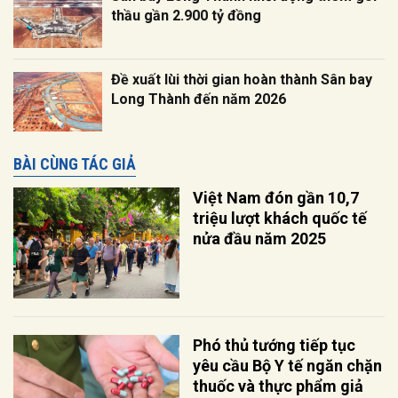
thầu gần 2.900 tỷ đồng
Đề xuất lùi thời gian hoàn thành Sân bay
Long Thành đến năm 2026
BÀI CÙNG TÁC GIẢ
Việt Nam đón gần 10,7
triệu lượt khách quốc tế
nửa đầu năm 2025
Phó thủ tướng tiếp tục
yêu cầu Bộ Y tế ngăn chặn
thuốc và thực phẩm giả