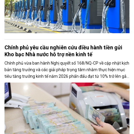
Chính phủ yêu cầu nghiên cứu điều hành tiền gửi
Kho bạc Nhà nước hỗ trợ nền kinh tế
Chính phủ vừa ban hành Nghị quyết số 168/NQ-CP về cập nhật kịch
bản tăng trưởng và các giải pháp trọng tâm nhằm thực hiện mục
tiêu tăng trưởng kinh tế năm 2026 phấn đấu đạt từ 10% trở lên gắn
với giữ vững ổn định kinh tế vĩ mô. Một trong những nhiệm vụ đáng
chú ý là nghiên cứu điều hành tiền gửi của Kho bạc Nhà nước tại
các ngân hàng thương mại để tăng nguồn vốn ngắn hạn cho nền
kinh tế.