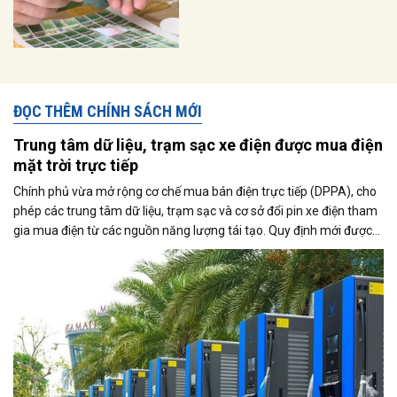
ĐỌC THÊM CHÍNH SÁCH MỚI
Trung tâm dữ liệu, trạm sạc xe điện được mua điện
mặt trời trực tiếp
Chính phủ vừa mở rộng cơ chế mua bán điện trực tiếp (DPPA), cho
phép các trung tâm dữ liệu, trạm sạc và cơ sở đổi pin xe điện tham
gia mua điện từ các nguồn năng lượng tái tạo. Quy định mới được
kỳ vọng thúc đẩy sử dụng điện xanh, đáp ứng nhu cầu ngày càng
tăng của nền kinh tế số và quá trình điện hóa giao thông.