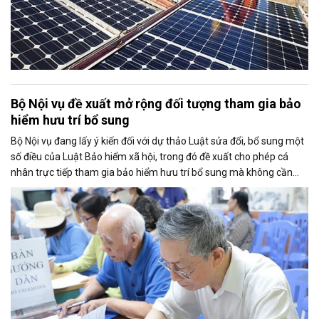
Bộ Nội vụ đề xuất mở rộng đối tượng tham gia bảo
hiểm hưu trí bổ sung
Bộ Nội vụ đang lấy ý kiến đối với dự thảo Luật sửa đổi, bổ sung một
số điều của Luật Bảo hiểm xã hội, trong đó đề xuất cho phép cá
nhân trực tiếp tham gia bảo hiểm hưu trí bổ sung mà không cần
thông qua người sử dụng lao động. Dự thảo cũng điều chỉnh cách
tính thời gian đóng bảo hiểm xã hội nhằm bảo đảm quyền lợi cho
người tham gia.