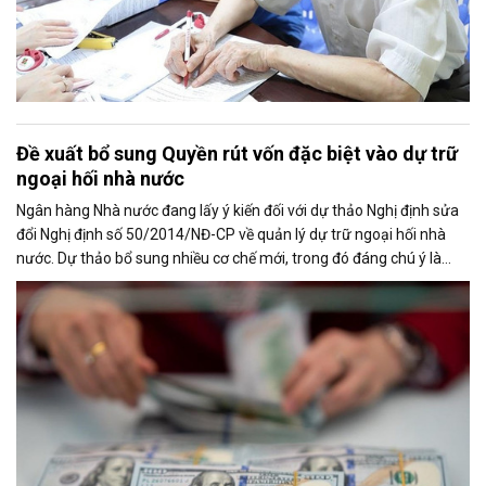
Đề xuất bổ sung Quyền rút vốn đặc biệt vào dự trữ
ngoại hối nhà nước
Ngân hàng Nhà nước đang lấy ý kiến đối với dự thảo Nghị định sửa
đổi Nghị định số 50/2014/NĐ-CP về quản lý dự trữ ngoại hối nhà
nước. Dự thảo bổ sung nhiều cơ chế mới, trong đó đáng chú ý là
việc đưa Quyền rút vốn đặc biệt (SDR) của Quỹ Tiền tệ Quốc tế
(IMF) vào nguồn hình thành dự trữ ngoại hối quốc gia.