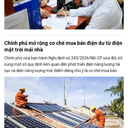
Chính phủ mở rộng cơ chế mua bán điện dư từ điện
mặt trời mái nhà
Chính phủ vừa ban hành Nghị định số 243/2026/NĐ-CP sửa đổi, bổ
sung một số quy định liên quan đến phát triển điện năng lượng tái
tạo và điện năng lượng mới. Điểm đáng chú ý là cơ chế mua bán
điện dư từ các hệ thống điện mặt trời mái nhà được mở rộng, trong
đó nâng tỷ lệ sản lượng điện dư được phép giao dịch từ 20% lên tối
đa 50%, tạo thêm động lực cho người dân và doanh nghiệp đầu tư
vào nguồn điện sạch.