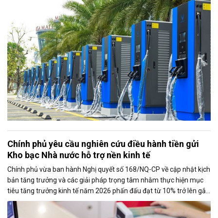
Chính phủ yêu cầu nghiên cứu điều hành tiền gửi
Kho bạc Nhà nước hỗ trợ nền kinh tế
Chính phủ vừa ban hành Nghị quyết số 168/NQ-CP về cập nhật kịch
bản tăng trưởng và các giải pháp trọng tâm nhằm thực hiện mục
tiêu tăng trưởng kinh tế năm 2026 phấn đấu đạt từ 10% trở lên gắn
với giữ vững ổn định kinh tế vĩ mô. Một trong những nhiệm vụ đáng
chú ý là nghiên cứu điều hành tiền gửi của Kho bạc Nhà nước tại