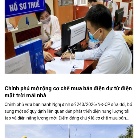
Chính phủ mở rộng cơ chế mua bán điện dư từ điện
mặt trời mái nhà
Chính phủ vừa ban hành Nghị định số 243/2026/NĐ-CP sửa đổi, bổ
sung một số quy định liên quan đến phát triển điện năng lượng tái
tạo và điện năng lượng mới. Điểm đáng chú ý là cơ chế mua bán
điện dư từ các hệ thống điện mặt trời mái nhà được mở rộng, trong
đó nâng tỷ lệ sản lượng điện dư được phép giao dịch từ 20% lên tối