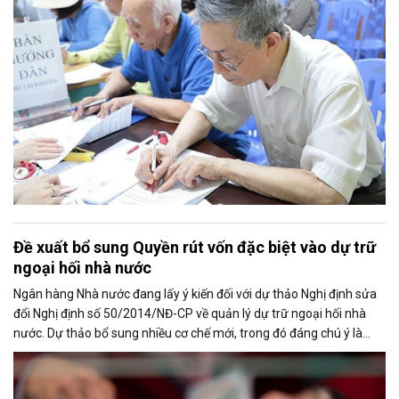
Đề xuất bổ sung Quyền rút vốn đặc biệt vào dự trữ
ngoại hối nhà nước
Ngân hàng Nhà nước đang lấy ý kiến đối với dự thảo Nghị định sửa
đổi Nghị định số 50/2014/NĐ-CP về quản lý dự trữ ngoại hối nhà
nước. Dự thảo bổ sung nhiều cơ chế mới, trong đó đáng chú ý là
việc đưa Quyền rút vốn đặc biệt (SDR) của Quỹ Tiền tệ Quốc tế
(IMF) vào nguồn hình thành dự trữ ngoại hối quốc gia.