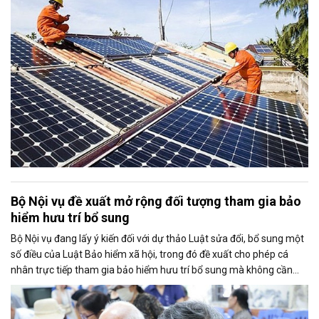
đa 50%, tạo thêm động lực cho người dân và doanh nghiệp đầu tư
vào nguồn điện sạch.
Bộ Nội vụ đề xuất mở rộng đối tượng tham gia bảo
hiểm hưu trí bổ sung
Bộ Nội vụ đang lấy ý kiến đối với dự thảo Luật sửa đổi, bổ sung một
số điều của Luật Bảo hiểm xã hội, trong đó đề xuất cho phép cá
nhân trực tiếp tham gia bảo hiểm hưu trí bổ sung mà không cần
thông qua người sử dụng lao động. Dự thảo cũng điều chỉnh cách
tính thời gian đóng bảo hiểm xã hội nhằm bảo đảm quyền lợi cho
người tham gia.