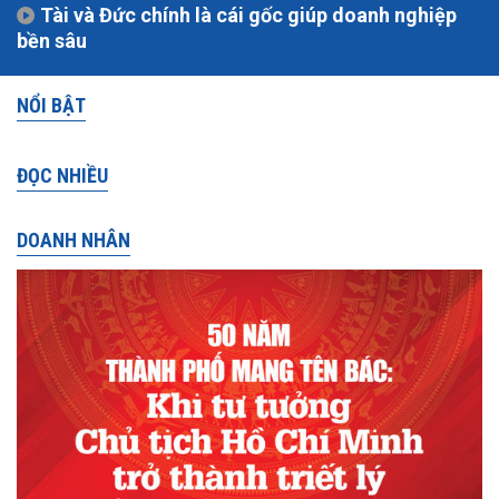
Tài và Đức chính là cái gốc giúp doanh nghiệp
bền sâu
NỔI BẬT
ĐỌC NHIỀU
DOANH NHÂN