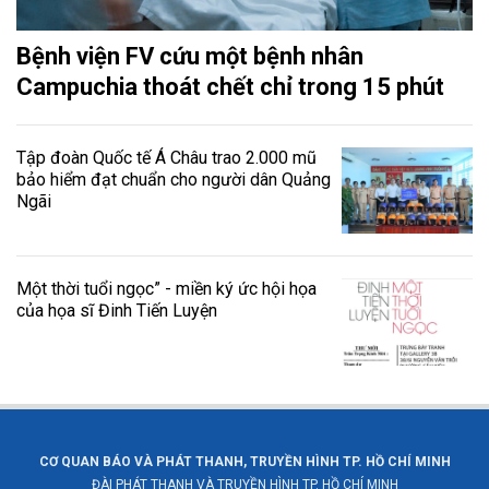
Bệnh viện FV cứu một bệnh nhân
Campuchia thoát chết chỉ trong 15 phút
Tập đoàn Quốc tế Á Châu trao 2.000 mũ
bảo hiểm đạt chuẩn cho người dân Quảng
Ngãi
Một thời tuổi ngọc” - miền ký ức hội họa
của họa sĩ Đinh Tiến Luyện
CƠ QUAN BÁO VÀ PHÁT THANH, TRUYỀN HÌNH TP. HỒ CHÍ MINH
ĐÀI PHÁT THANH VÀ TRUYỀN HÌNH TP. HỒ CHÍ MINH