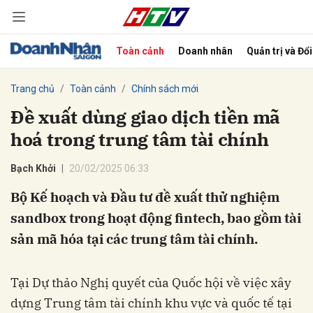
Toàn cảnh
Doanh nhân
Quản trị và Đổ
bình luận
Trang chủ
Toàn cảnh
Chính sách mới
Đề xuất dùng giao dịch tiền mã
hoá trong trung tâm tài chính
Bạch Khởi
20/02/2025 06:33
Bộ Kế hoạch và Đầu tư đề xuất thử nghiệm
sandbox trong hoạt động fintech, bao gồm tài
Hủy
G
sản mã hóa tại các trung tâm tài chính.
Tại Dự thảo Nghị quyết của Quốc hội về việc xây
dựng Trung tâm tài chính khu vực và quốc tế tại