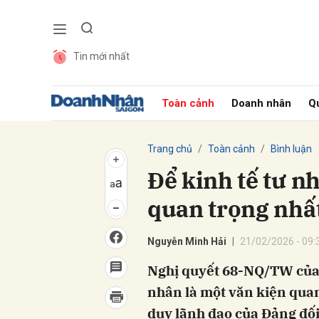
Tin mới nhất
Gửi 
Toàn cảnh
Doanh nhân
Qu
Trang chủ
Toàn cảnh
Bình luận
Để kinh tế tư n
quan trọng nhất
Nguyễn Minh Hải
21/02/2026 - 09:
Nghị quyết 68-NQ/TW của B
nhân là một văn kiện quan
duy lãnh đạo của Đảng đối