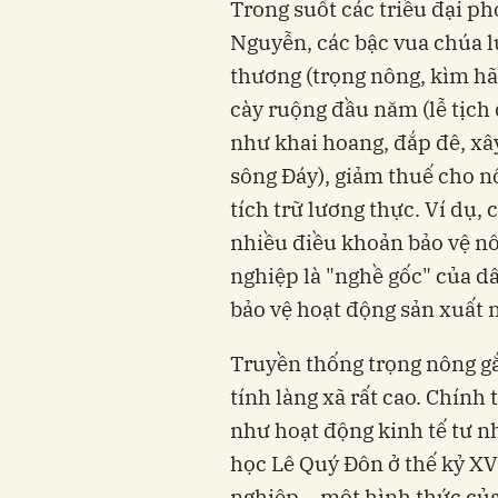
Trong suốt các triều đại ph
Nguyễn, các bậc vua chúa l
thương (trọng nông, kìm h
cày ruộng đầu năm (lễ tịch
như khai hoang, đắp đê, xâ
sông Đáy), giảm thuế cho 
tích trữ lương thực. Ví dụ, 
nhiều điều khoản bảo vệ nô
nghiệp là "nghề gốc" của dâ
bảo vệ hoạt động sản xuất 
Truyền thống trọng nông g
tính làng xã rất cao. Chính 
như hoạt động kinh tế tư n
học Lê Quý Đôn ở thế kỷ XV
nghiệp – một hình thức của 