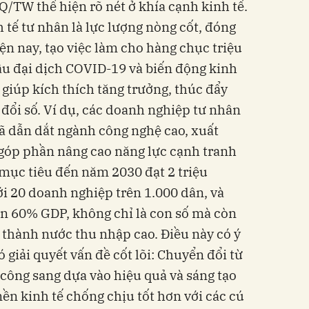
/TW thể hiện rõ nét ở khía cạnh kinh tế.
 tế tư nhân là lực lượng nòng cốt, đóng
 nay, tạo việc làm cho hàng chục triệu
ậu đại dịch COVID-19 và biến động kinh
 giúp kích thích tăng trưởng, thúc đẩy
 đổi số. Ví dụ, các doanh nghiệp tư nhân
ã dẫn dắt ngành công nghệ cao, xuất
 góp phần nâng cao năng lực cạnh tranh
 mục tiêu đến năm 2030 đạt 2 triệu
i 20 doanh nghiệp trên 1.000 dân, và
n 60% GDP, không chỉ là con số mà còn
ở thành nước thu nhập cao. Điều này có ý
ó giải quyết vấn đề cốt lõi: Chuyển đổi từ
 công sang dựa vào hiệu quả và sáng tạo
ền kinh tế chống chịu tốt hơn với các cú