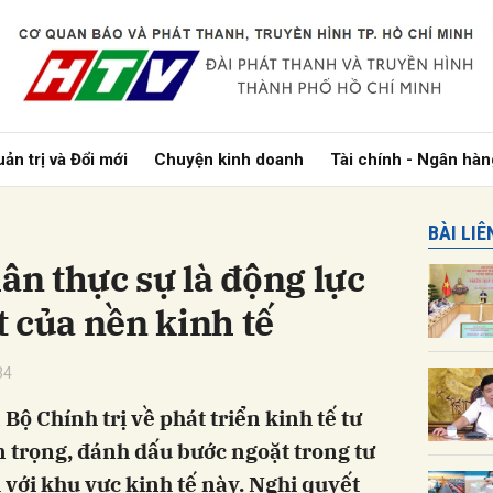
bình luận
ản trị và Đổi mới
Chuyện kinh doanh
Tài chính - Ngân hàn
BÀI LI
hân thực sự là động lực
 của nền kinh tế
Hủy
G
34
ộ Chính trị về phát triển kinh tế tư
 trọng, đánh dấu bước ngoặt trong tư
 với khu vực kinh tế này. Nghị quyết