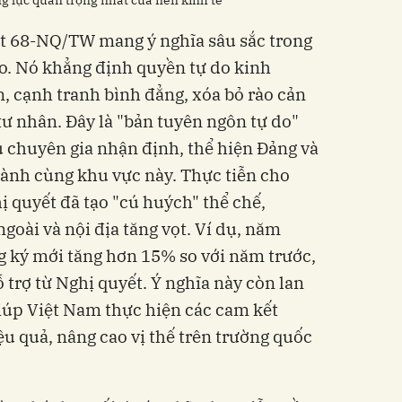
ng lực quan trọng nhất của nền kinh tế
ết 68-NQ/TW mang ý nghĩa sâu sắc trong
ạo. Nó khẳng định quyền tự do kinh
n, cạnh tranh bình đẳng, xóa bỏ rào cản
tư nhân. Đây là "bản tuyên ngôn tự do"
 chuyên gia nhận định, thể hiện Đảng và
ành cùng khu vực này. Thực tiễn cho
ị quyết đã tạo "cú huých" thể chế,
goài và nội địa tăng vọt. Ví dụ, năm
 ký mới tăng hơn 15% so với năm trước,
trợ từ Nghị quyết. Ý nghĩa này còn lan
giúp Việt Nam thực hiện các cam kết
 quả, nâng cao vị thế trên trường quốc