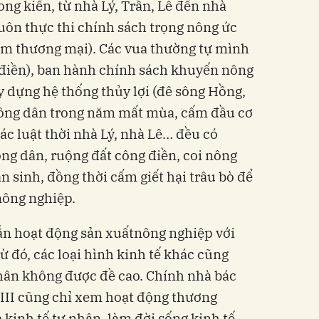
ong kiến, từ nhà Lý, Trần, Lê đến nhà
uôn thực thi chính sách trọng nông ức
ãm thương mại). Các vua thường tự mình
 điền), ban hành chính sách khuyến nông
y dựng hệ thống thủy lợi (đê sông Hồng,
nông dân trong năm mất mùa, cấm đầu cơ
các luật thời nhà Lý, nhà Lê… đều có
ng dân, ruộng đất công điền, coi nông
n sinh, đồng thời cấm giết hại trâu bò để
nông nghiệp.
ắn hoạt động sản xuấtnông nghiệp với
từ đó, các loại hình kinh tế khác cũng
hân không được đề cao. Chính nhà bác
III cũng chỉ xem hoạt động thương
kinh tế tư nhân, làm đời sống kinh tế