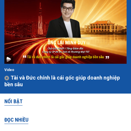
Video
Tài và Đức chính là cái gốc giúp doanh nghiệp
bền sâu
NỔI BẬT
ĐỌC NHIỀU