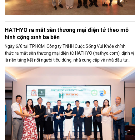
HATHYO ra mắt sàn thương mại điện tử theo mô
hình cộng sinh ba bên
Ngày 6/6 tại TP.HCM, Công ty TNHH Cuộc Sống Vui Khỏe chính
thức ra mắt sàn thương mại điện tử HATHYO (hathyo.com), định vị
là nền tảng kết nối người tiêu dùng, nhà cung cấp và nhà đầu tư
theo mô hình cộng sinh ba bên, hướng đến lĩnh vực hàng tiêu dùng
thiết yếu và sức khỏe cộng đồng.