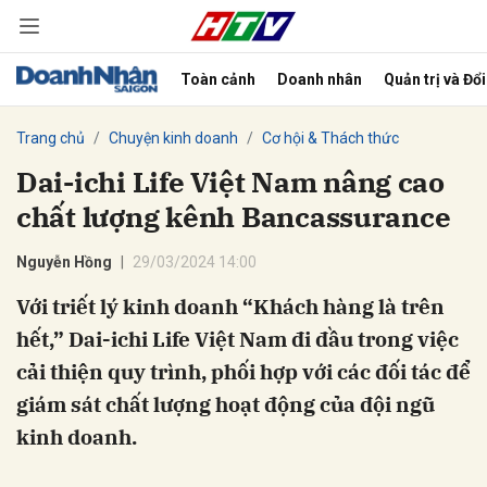
Toàn cảnh
Doanh nhân
Quản trị và Đổ
bình luận
Trang chủ
Chuyện kinh doanh
Cơ hội & Thách thức
Dai-ichi Life Việt Nam nâng cao
chất lượng kênh Bancassurance
Nguyễn Hồng
29/03/2024 14:00
Với triết lý kinh doanh “Khách hàng là trên
hết,” Dai-ichi Life Việt Nam đi đầu trong việc
Hủy
G
cải thiện quy trình, phối hợp với các đối tác để
giám sát chất lượng hoạt động của đội ngũ
kinh doanh.