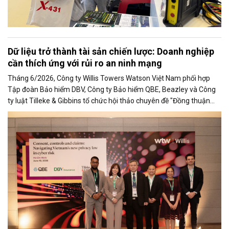
Dữ liệu trở thành tài sản chiến lược: Doanh nghiệp
cần thích ứng với rủi ro an ninh mạng
Tháng 6/2026, Công ty Willis Towers Watson Việt Nam phối hợp
Tập đoàn Bảo hiểm DBV, Công ty Bảo hiểm QBE, Beazley và Công
ty luật Tilleke & Gibbins tổ chức hội thảo chuyên đề "Đồng thuận
kiểm soát và Bồi thường trong quản trị rủi ro an ninh mạng".