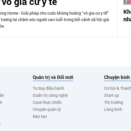
vô gia cư y tế”
Kh
sing Home - Giải pháp cho cuộc khủng hoảng “vô gia cư y tế”
nh
tương lai chăm sóc người cao tuổi trong bối cảnh xã hội già
óa.
Quản trị và Đổi mới
Chuyện kinh
Tư duy điều hành
Cơ hội & Thác
ân
Quản trị công nghệ
Start up
nh
Case thực chiến
Thị trường
Chuyện quản lý
Lăng kính
Đào tạo
c