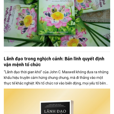
Lãnh đạo trong nghịch cảnh: Bản lĩnh quyết định
vận mệnh tổ chức
“Lãnh đạo thời gian khó” của John C. Maxwell không đưa ra những
khẩu hiệu truyền cảm hứng chung chung, mà đi thẳng vào một
thực tế khắc nghiệt: Khi tổ chức rơi vào biến động, mọi yếu tố bên
ngoài đều có thể bất định, chỉ còn lại năng lực lãnh đạo là thứ quyết
định kết cục.