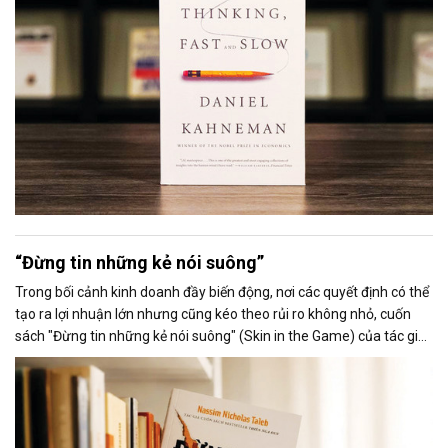
“Đừng tin những kẻ nói suông”
Trong bối cảnh kinh doanh đầy biến động, nơi các quyết định có thể
tạo ra lợi nhuận lớn nhưng cũng kéo theo rủi ro không nhỏ, cuốn
sách "Đừng tin những kẻ nói suông" (Skin in the Game) của tác giả
Nassim Nicholas Taleb đặt ra một nguyên tắc cốt lõi: Bạn không
bao giờ nên tin một kẻ đưa ra lời khuyên hoặc quyết định mà chính
họ không phải chịu rủi ro nếu điều đó thất bại.