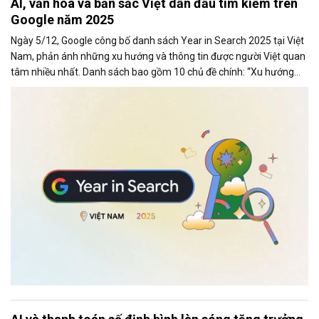
AI, văn hóa và bản sắc Việt dẫn đầu tìm kiếm trên
Google năm 2025
Ngày 5/12, Google công bố danh sách Year in Search 2025 tại Việt
Nam, phản ánh những xu hướng và thông tin được người Việt quan
tâm nhiều nhất. Danh sách bao gồm 10 chủ đề chính: “Xu hướng
chung,” “Tạo ảnh,” “Phim ảnh (chung),” “Phim ảnh Việt Nam,”
“Concert,” “Bài hát,” “Tin tức,” “Cách làm,” “Là gì” và “Du lịch”.