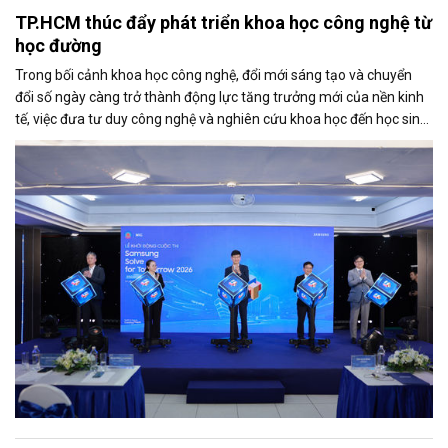
TP.HCM thúc đẩy phát triển khoa học công nghệ từ
học đường
Trong bối cảnh khoa học công nghệ, đổi mới sáng tạo và chuyển
đổi số ngày càng trở thành động lực tăng trưởng mới của nền kinh
tế, việc đưa tư duy công nghệ và nghiên cứu khoa học đến học sinh
đang được xem là bước đi quan trọng để hình thành nguồn nhân
lực tương lai. Tại TP.HCM - trung tâm kinh tế, khoa học công nghệ
và đổi mới sáng tạo lớn nhất cả nước, định hướng này đang được
thúc đẩy mạnh mẽ thông qua các mô hình kết nối giữa cơ quan
quản lý, doanh nghiệp và nhà trường.