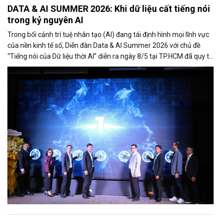
DATA & AI SUMMER 2026: Khi dữ liệu cất tiếng nói
trong kỷ nguyên AI
Trong bối cảnh trí tuệ nhân tạo (AI) đang tái định hình mọi lĩnh vực
của nền kinh tế số, Diễn đàn Data & AI Summer 2026 với chủ đề
“Tiếng nói của Dữ liệu thời AI” diễn ra ngày 8/5 tại TP.HCM đã quy tụ
hơn 500 đại biểu là lãnh đạo cơ quan quản lý, chuyên gia công nghệ,
doanh nghiệp, startup và cộng đồng đổi mới sáng tạo.