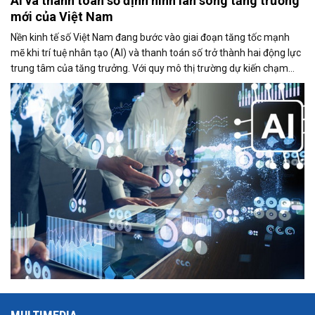
AI và thanh toán số định hình làn sóng tăng trưởng
mới của Việt Nam
Nền kinh tế số Việt Nam đang bước vào giai đoạn tăng tốc mạnh
mẽ khi trí tuệ nhân tạo (AI) và thanh toán số trở thành hai động lực
trung tâm của tăng trưởng. Với quy mô thị trường dự kiến chạm
mốc 39 tỷ USD trong năm 2025, Việt Nam đang nổi lên như một
trong những điểm sáng của Đông Nam Á về mức độ sẵn sàng công
nghệ, tốc độ số hóa và khả năng hấp thụ các mô hình kinh doanh
mới.