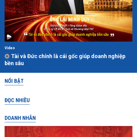
Video
Tài và Đức chính là cái gốc giúp doanh nghiệp
bền sâu
NỔI BẬT
ĐỌC NHIỀU
DOANH NHÂN