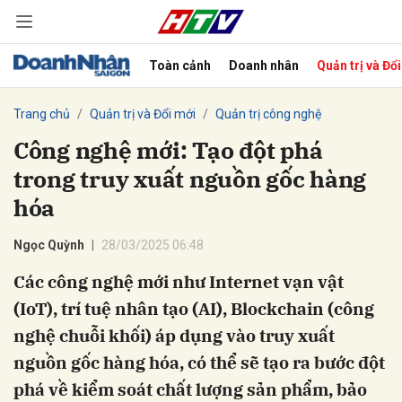
Toàn cảnh
Doanh nhân
Quản trị và Đổ
bình luận
Trang chủ
Quản trị và Đổi mới
Quản trị công nghệ
Công nghệ mới: Tạo đột phá
trong truy xuất nguồn gốc hàng
hóa
Ngọc Quỳnh
28/03/2025 06:48
Các công nghệ mới như Internet vạn vật
Hủy
G
(IoT), trí tuệ nhân tạo (AI), Blockchain (công
nghệ chuỗi khối) áp dụng vào truy xuất
nguồn gốc hàng hóa, có thể sẽ tạo ra bước đột
phá về kiểm soát chất lượng sản phẩm, bảo