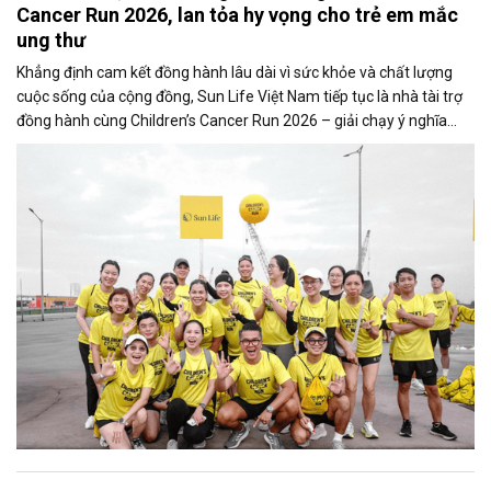
Cancer Run 2026, lan tỏa hy vọng cho trẻ em mắc
ung thư
Khẳng định cam kết đồng hành lâu dài vì sức khỏe và chất lượng
cuộc sống của cộng đồng, Sun Life Việt Nam tiếp tục là nhà tài trợ
đồng hành cùng Children’s Cancer Run 2026 – giải chạy ý nghĩa
nhằm chung tay hỗ trợ trẻ em mắc bệnh ung thư tại Việt Nam do
Hiệp hội Doanh nghiệp Canada tại Việt Nam (CanCham) tổ chức