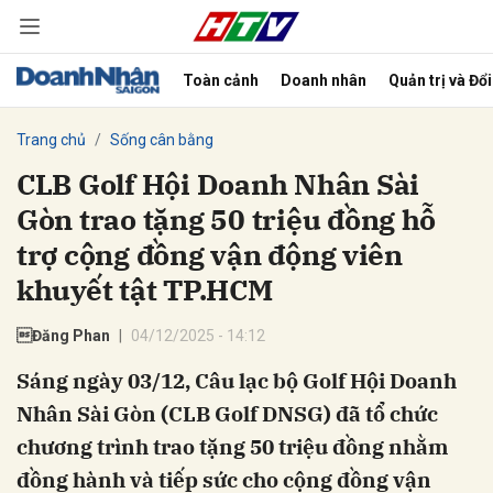
Toàn cảnh
Doanh nhân
Quản trị và Đổ
bình luận
Trang chủ
Sống cân bằng
CLB Golf Hội Doanh Nhân Sài
Gòn trao tặng 50 triệu đồng hỗ
trợ cộng đồng vận động viên
khuyết tật TP.HCM
Đăng Phan
04/12/2025 - 14:12
Hủy
G
Sáng ngày 03/12, Câu lạc bộ Golf Hội Doanh
Nhân Sài Gòn (CLB Golf DNSG) đã tổ chức
chương trình trao tặng 50 triệu đồng nhằm
đồng hành và tiếp sức cho cộng đồng vận