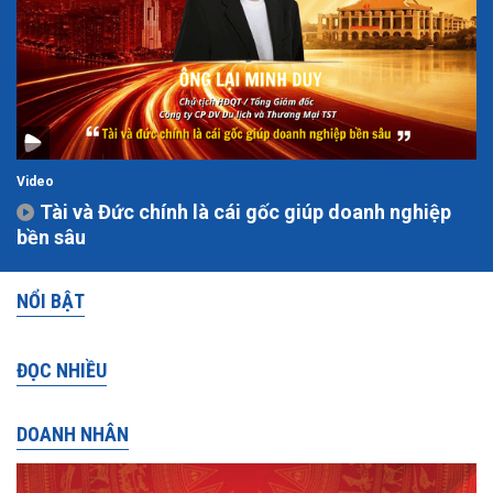
Video
Tài và Đức chính là cái gốc giúp doanh nghiệp
bền sâu
NỔI BẬT
ĐỌC NHIỀU
DOANH NHÂN