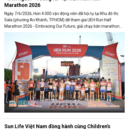
Marathon 2026
Ngày 7/6/2026, Hơn 4.000 vận động viên đã hội tụ tại Khu đô thị
Sala (phường An Khánh, TP.HCM) để tham gia UEH Run Half
Marathon 2026 - Embracing Our Future, giải chạy bán marathon
đầu tiên do Đại học Kinh tế TP.HCM (UEH) tổ chức nhân dịp kỷ niệm
50 năm thành lập (1976 - 2026).
Sun Life Việt Nam đồng hành cùng Children’s