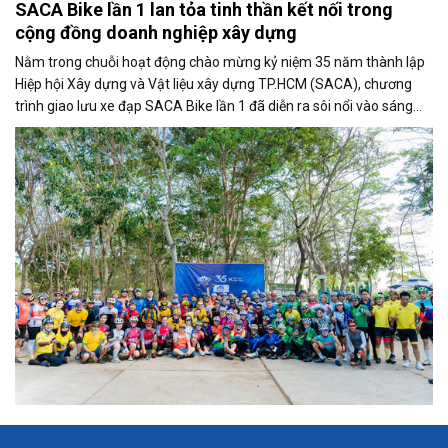
SACA Bike lần 1 lan tỏa tinh thần kết nối trong
cộng đồng doanh nghiệp xây dựng
Nằm trong chuỗi hoạt động chào mừng kỷ niệm 35 năm thành lập
Hiệp hội Xây dựng và Vật liệu xây dựng TP.HCM (SACA), chương
trình giao lưu xe đạp SACA Bike lần 1 đã diễn ra sôi nổi vào sáng
10/5/2026 tại xã An Thới Đông, TP.HCM, thu hút đông đảo hội viên,
doanh nghiệp và những người yêu thích bộ môn xe đạp tham gia.