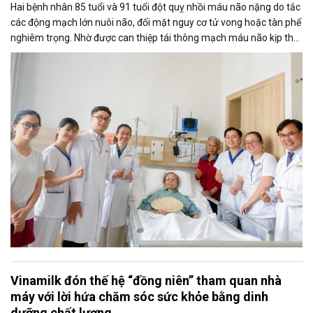
Hai bệnh nhân 85 tuổi và 91 tuổi đột quỵ nhồi máu não nặng do tắc
các động mạch lớn nuôi não, đối mặt nguy cơ tử vong hoặc tàn phế
nghiêm trọng. Nhờ được can thiệp tái thông mạch máu não kịp thời
và hồi sức đa chuyên khoa, cả hai đã vượt qua giai đoạn nguy kịch,
phục hồi và xuất viện.
Vinamilk đón thế hệ “đồng niên” tham quan nhà
máy với lời hứa chăm sóc sức khỏe bằng dinh
dưỡng chất lượng