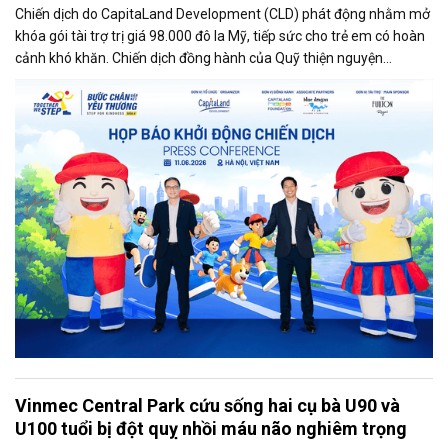
Chiến dịch do CapitaLand Development (CLD) phát động nhằm mở
khóa gói tài trợ trị giá 98.000 đô la Mỹ, tiếp sức cho trẻ em có hoàn
cảnh khó khăn. Chiến dịch đồng hành của Quỹ thiện nguyện
CapitaLand Hope (CHF) – nhánh thiện nguyện của Tập đoàn
CapitaLand nằm trong khuôn khổ cam kết hợp tác 3 năm giữa Quỹ
và Tổ chức Trẻ em Rồng Xanh.
Vinmec Central Park cứu sống hai cụ bà U90 và
U100 tuổi bị đột quỵ nhồi máu não nghiêm trọng