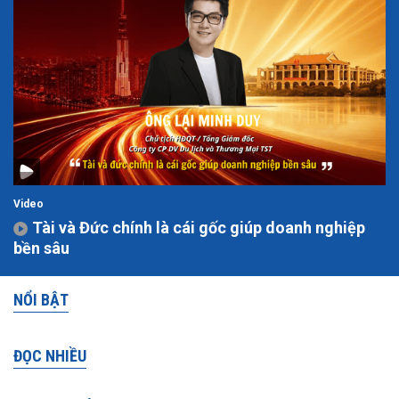
Video
Tài và Đức chính là cái gốc giúp doanh nghiệp
bền sâu
NỔI BẬT
ĐỌC NHIỀU