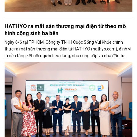
HATHYO ra mắt sàn thương mại điện tử theo mô
hình cộng sinh ba bên
Ngày 6/6 tại TP.HCM, Công ty TNHH Cuộc Sống Vui Khỏe chính
thức ra mắt sàn thương mại điện tử HATHYO (hathyo.com), định vị
là nền tảng kết nối người tiêu dùng, nhà cung cấp và nhà đầu tư
theo mô hình cộng sinh ba bên, hướng đến lĩnh vực hàng tiêu dùng
thiết yếu và sức khỏe cộng đồng.