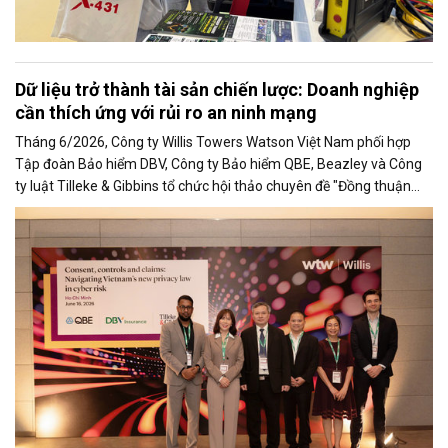
Dữ liệu trở thành tài sản chiến lược: Doanh nghiệp
cần thích ứng với rủi ro an ninh mạng
Tháng 6/2026, Công ty Willis Towers Watson Việt Nam phối hợp
Tập đoàn Bảo hiểm DBV, Công ty Bảo hiểm QBE, Beazley và Công
ty luật Tilleke & Gibbins tổ chức hội thảo chuyên đề "Đồng thuận
kiểm soát và Bồi thường trong quản trị rủi ro an ninh mạng".