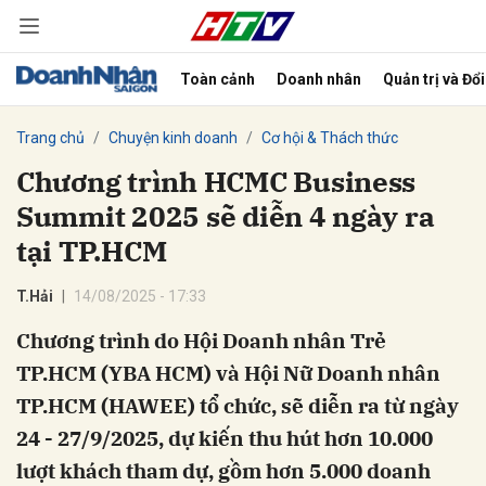
Toàn cảnh
Doanh nhân
Quản trị và Đổ
bình luận
Trang chủ
Chuyện kinh doanh
Cơ hội & Thách thức
Chương trình HCMC Business
Summit 2025 sẽ diễn 4 ngày ra
tại TP.HCM
T.Hải
14/08/2025 - 17:33
Chương trình do Hội Doanh nhân Trẻ
Hủy
G
TP.HCM (YBA HCM) và Hội Nữ Doanh nhân
TP.HCM (HAWEE) tổ chức, sẽ diễn ra từ ngày
24 - 27/9/2025, dự kiến thu hút hơn 10.000
lượt khách tham dự, gồm hơn 5.000 doanh