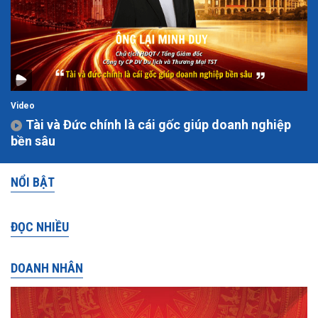
Video
Tài và Đức chính là cái gốc giúp doanh nghiệp
bền sâu
NỔI BẬT
ĐỌC NHIỀU
DOANH NHÂN