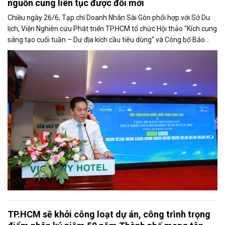
nguồn cung liên tục được đổi mới
Chiều ngày 26/6, Tạp chí Doanh Nhân Sài Gòn phối hợp với Sở Du
lịch, Viện Nghiên cứu Phát triển TP.HCM tổ chức Hội thảo "Kích cung
sáng tạo cuối tuần – Dư địa kích cầu tiêu dùng" và Công bố Báo
cáo năng lực phát triển doanh nghiệp TP.HCM năm 2025. Trân
trọng giới thiệu phát biểu của ông Võ Hồng Sơn - Trưởng đại diện
Văn phòng Bộ Công Thương khu vực phía Nam tại Hội thảo.
TP.HCM sẽ khởi công loạt dự án, công trình trọng