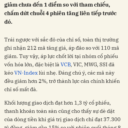
giảm chưa đến 1 điểm so với tham chiếu,
chấm dứt chuỗi 4 phiên tăng liên tiếp trước
đó.
Trái ngược với sắc đỏ của chỉ số, toàn thị trường
ghi nhận 212 mã tăng giá, áp đảo so với 110 mã
giảm. Tuy vậy, áp lực chốt lời tại nhóm cổ phiếu
vốn hóa lớn, đặc biệt là
VCB
, VIC, MWG, SSI đã
kéo
VN-Index
lùi nhẹ. Đáng chú ý, các mã này
đều giảm hơn 2%, trở thành lực cản chính khiến
chỉ số mất đà.
Khối lượng giao dịch đạt hơn 1,3 tỷ cổ phiếu,
thanh khoản toàn sàn cũng cho thấy sự dè dặt
của dòng tiền khi giá trị giao dịch chỉ đạt 37.300
tỷ đồng, giảm gần 15% so với phiên cuối tháng 8.