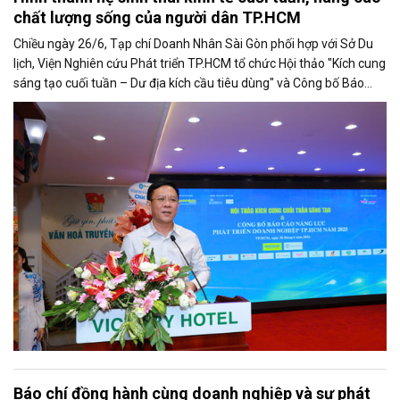
chất lượng sống của người dân TP.HCM
Chiều ngày 26/6, Tạp chí Doanh Nhân Sài Gòn phối hợp với Sở Du
lịch, Viện Nghiên cứu Phát triển TP.HCM tổ chức Hội thảo "Kích cung
sáng tạo cuối tuần – Dư địa kích cầu tiêu dùng" và Công bố Báo
cáo năng lực phát triển doanh nghiệp TP.HCM năm 2025. Trân
trọng giới thiệu phát biểu của ông Nguyễn Ngọc Hồi - Phó Giám đốc
Sở Văn hoá - Thể thao TP.HCM tại Hội thảo.
Báo chí đồng hành cùng doanh nghiệp và sự phát