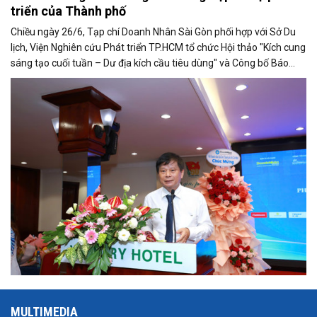
triển của Thành phố
Chiều ngày 26/6, Tạp chí Doanh Nhân Sài Gòn phối hợp với Sở Du
lịch, Viện Nghiên cứu Phát triển TP.HCM tổ chức Hội thảo "Kích cung
sáng tạo cuối tuần – Dư địa kích cầu tiêu dùng" và Công bố Báo
cáo năng lực phát triển doanh nghiệp TP.HCM năm 2025. Trân
trọng giới thiệu phát biểu của ông Trần Trọng Dũng - Phó Chủ tịch
Hội Nhà báo Việt Nam tại Hội thảo.
MULTIMEDIA