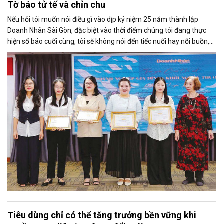
Tờ báo tử tế và chỉn chu
Nếu hỏi tôi muốn nói điều gì vào dịp kỷ niệm 25 năm thành lập
Doanh Nhân Sài Gòn, đặc biệt vào thời điểm chúng tôi đang thực
hiện số báo cuối cùng, tôi sẽ không nói đến tiếc nuối hay nỗi buồn,
thay vào đó là niềm tự hào. Bởi khi nghĩ về Doanh Nhân Sài Gòn, tôi
luôn nghĩ đó là một tờ báo “tử tế, chỉn chu”. Những điều tưởng như
rất bình thường ấy đã nuôi dưỡng tôi suốt 25 năm làm nghề. Và có
lẽ sẽ còn theo tôi đến hết cuộc đời cầm bút.
Tiêu dùng chỉ có thể tăng trưởng bền vững khi