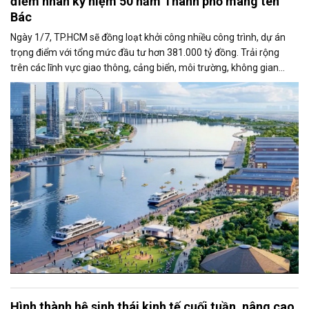
điểm nhân kỷ niệm 50 năm Thành phố mang tên
Bác
Ngày 1/7, TP.HCM sẽ đồng loạt khởi công nhiều công trình, dự án
trọng điểm với tổng mức đầu tư hơn 381.000 tỷ đồng. Trải rộng
trên các lĩnh vực giao thông, cảng biển, môi trường, không gian
công cộng và nhà ở xã hội, các dự án được kỳ vọng tạo động lực
tăng trưởng mới, mở rộng không gian phát triển và nâng cao năng
lực cạnh tranh của đô thị lớn nhất cả nước.
Hình thành hệ sinh thái kinh tế cuối tuần, nâng cao