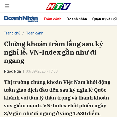
Toàn cảnh
Doanh nhân
Quản trị và Đổ
bình luận
Trang chủ
Toàn cảnh
Chứng khoán trầm lắng sau kỳ
nghỉ lễ, VN-Index gần như đi
ngang
Ngọc Nga
03/09/2025 - 17:00
Thị trường chứng khoán Việt Nam khởi động
Hủy
G
tuần giao dịch đầu tiên sau kỳ nghỉ lễ Quốc
khánh với tâm lý thận trọng và thanh khoản
suy giảm mạnh. VN-Index chốt phiên ngày
3/9 gần như đi ngang ở vùng 1.680 điểm,