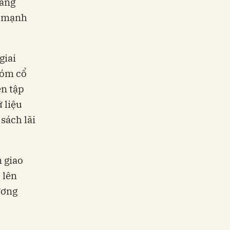
sang
g mạnh
giai
hóm cổ
ện tập
ữ liệu
sách lãi
n giao
 lên
ương