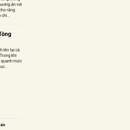
hương án với
cho rằng
chi...
 đồng
 lên tại cả
Trong khi
rì quanh mức
c...
oán