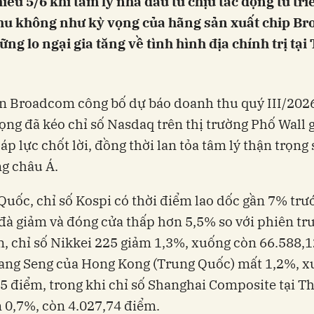
iều 5/6 khi tâm lý nhà đầu tư chịu tác động từ tr
hu không như kỳ vọng của hãng sản xuất chip B
ng lo ngại gia tăng về tình hình địa chính trị tại
n Broadcom công bố dự báo doanh thu quý III/202
ọng đã kéo chỉ số Nasdaq trên thị trường Phố Wall 
áp lực chốt lời, đồng thời lan tỏa tâm lý thận trọng
ng châu Á.
Quốc, chỉ số Kospi có thời điểm lao dốc gần 7% trư
đà giảm và đóng cửa thấp hơn 5,5% so với phiên trư
, chỉ số Nikkei 225 giảm 1,3%, xuống còn 66.588,1
Hang Seng của Hong Kong (Trung Quốc) mất 1,2%, 
5 điểm, trong khi chỉ số Shanghai Composite tại 
 0,7%, còn 4.027,74 điểm.