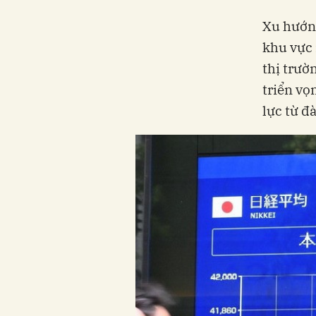
Xu hướng
khu vực 
thị trườ
triển vọ
lực từ đà