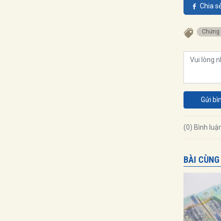
Chia s
Chứng
Gửi bì
(0) Bình luậ
BÀI CÙNG