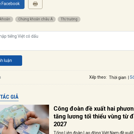
ẻ Facebook
 khoán
Chứng khoán châu Á
Thị trường
nh luận
Số
n
Xếp theo:
Thời gian
 TÁC GIẢ
Công đoàn đề xuất hai phươn
tăng lương tối thiểu vùng từ
2027
Tổng Liên đoàn Lao động Việt Nam đề xuất