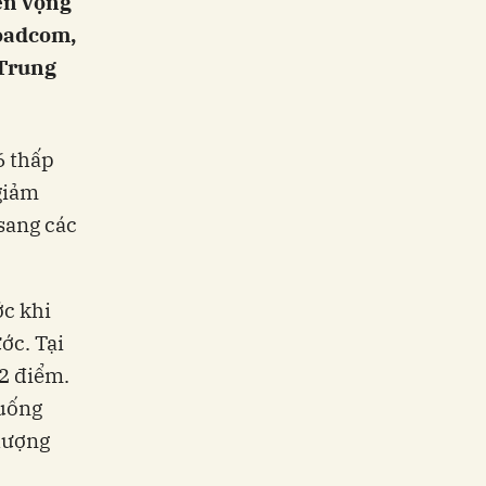
iển vọng
roadcom,
 Trung
6 thấp
giảm
 sang các
ớc khi
ớc. Tại
2 điểm.
xuống
Thượng