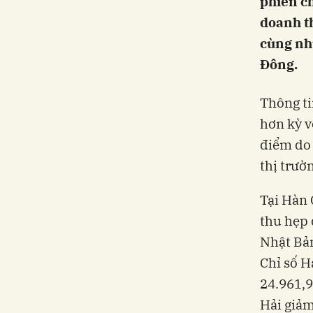
phiên ch
doanh t
cùng nhữ
Đông.
Thông ti
hơn kỳ v
điểm do 
thị trườ
Tại Hàn 
thu hẹp 
Nhật Bản
Chỉ số 
24.961,9
Hải giảm