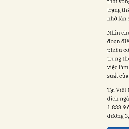
thất vọn
trạng th
nhờ làn s
Nhìn chu
đoạn điề
phiếu cô
trung the
việc làm
suất của
Tại Việt
dịch ngà
1.838,9 
đương 3