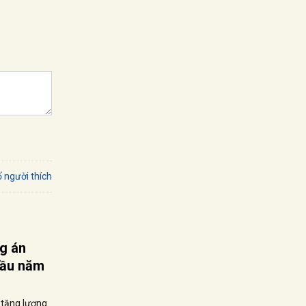
 người thích
g án
 đầu năm
 tăng lương