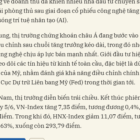
g về doanh thu đã khiến nhiều nhà đầu tư chuyển 
ái phòng thủ sau giai đoạn cổ phiếu công nghệ tăn
óng trí tuệ nhân tạo (AI).
ng, thị trường chứng khoán châu Á đang bước vào 
u chỉnh sau chuỗi tăng trưởng kéo dài, trong đó n
ng nghệ chịu áp lực bán mạnh nhất. Giới đầu tư hi
o dõi các tín hiệu từ kinh tế toàn cầu, đặc biệt là d
 của Mỹ, nhằm đánh giá khả năng điều chỉnh chính 
 Cục Dự trữ Liên bang Mỹ (Fed) trong thời gian tới.
 Nam, thị trường diễn biến trái chiều. Kết thúc phiê
y 5/6, VN-Index tăng 7,35 điểm, tương đương 0,4%,
điểm. Trong khi đó, HNX-Index giảm 11,07 điểm, t
,63%, xuống còn 293,79 điểm.