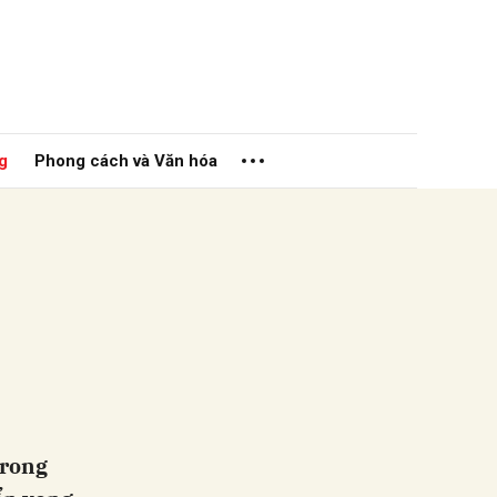
g
Phong cách và Văn hóa
ửi
trong