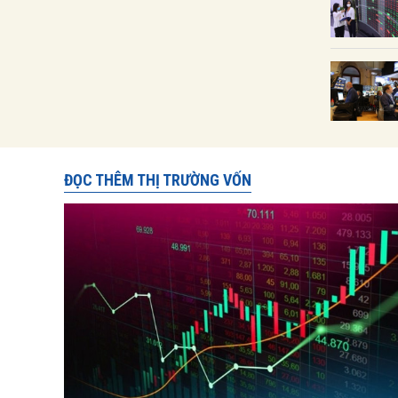
ĐỌC THÊM THỊ TRƯỜNG VỐN