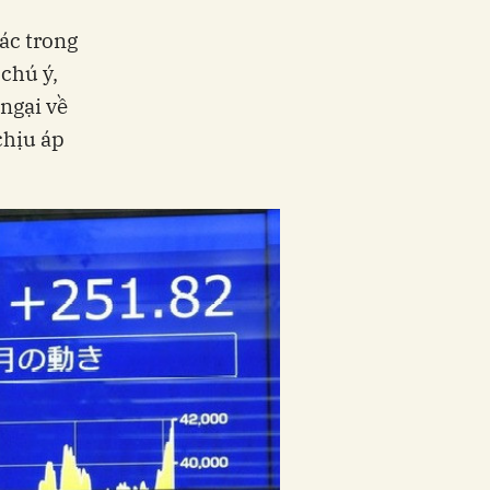
ác trong
chú ý,
ngại về
chịu áp