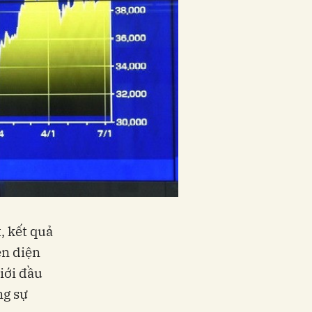
, kết quả
ên diện
iới đầu
ng sự