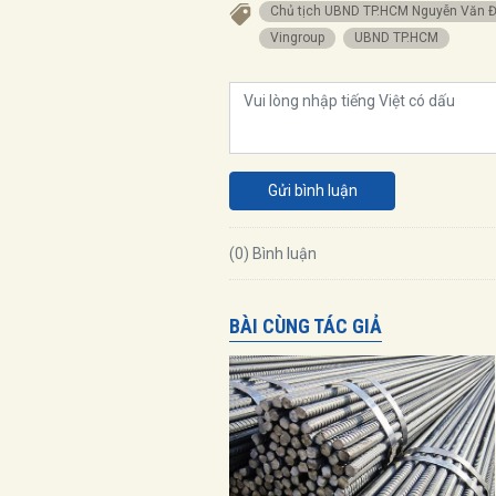
Chủ tịch UBND TP.HCM Nguyễn Văn 
Vingroup
UBND TP.HCM
Gửi bình luận
(0) Bình luận
BÀI CÙNG TÁC GIẢ