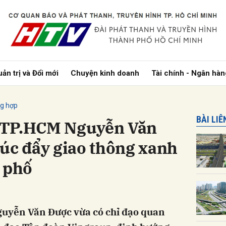
bình luận
ản trị và Đổi mới
Chuyện kinh doanh
Tài chính - Ngân hàn
ng hợp
BÀI LI
 TP.HCM Nguyễn Văn
úc đẩy giao thông xanh
 phố
Hủy
G
uyễn Văn Được vừa có chỉ đạo quan