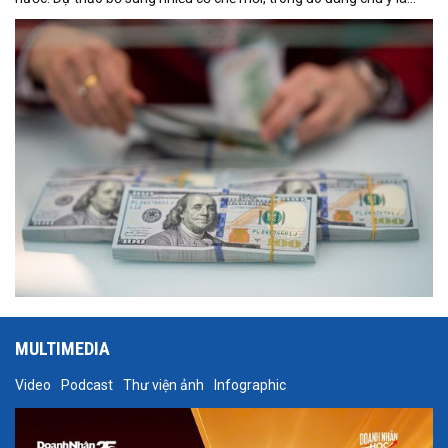
việc đưa Quyền rút vốn đặc biệt (SDR) của Quỹ Tiền tệ Quốc tế
(IMF) vào nguồn hình thành dự trữ ngoại hối quốc gia.
MULTIMEDIA
Video
Podcast
Thư viện ảnh
Infographic