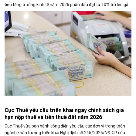
tiêu tăng trưởng kinh tế năm 2026 phấn đấu đạt từ 10% trở lên gắn
với giữ vững ổn định kinh tế vĩ mô. Một trong những nhiệm vụ đáng
chú ý là nghiên cứu điều hành tiền gửi của Kho bạc Nhà nước tại
các ngân hàng thương mại để tăng nguồn vốn ngắn hạn cho nền
kinh tế.
Cục Thuế yêu cầu triển khai ngay chính sách gia
hạn nộp thuế và tiền thuê đất năm 2026
Cục Thuế vừa ban hành công điện yêu cầu các đơn vị trong toàn
ngành khẩn trương triển khai Nghị định số 245/2026/NĐ-CP của