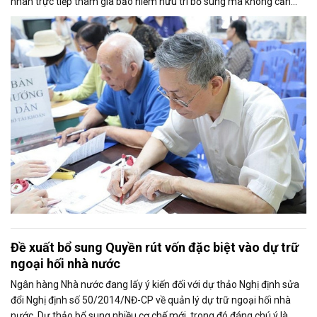
nhân trực tiếp tham gia bảo hiểm hưu trí bổ sung mà không cần
thông qua người sử dụng lao động. Dự thảo cũng điều chỉnh cách
tính thời gian đóng bảo hiểm xã hội nhằm bảo đảm quyền lợi cho
người tham gia.
Đề xuất bổ sung Quyền rút vốn đặc biệt vào dự trữ
ngoại hối nhà nước
Ngân hàng Nhà nước đang lấy ý kiến đối với dự thảo Nghị định sửa
đổi Nghị định số 50/2014/NĐ-CP về quản lý dự trữ ngoại hối nhà
nước. Dự thảo bổ sung nhiều cơ chế mới, trong đó đáng chú ý là