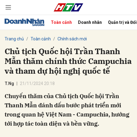
Toàn cảnh
Doanh nhân
Quản trị và Đổ
bình luận
Trang chủ
Toàn cảnh
Chính sách mới
Chủ tịch Quốc hội Trần Thanh
Mẫn thăm chính thức Campuchia
và tham dự hội nghị quốc tế
T.Ng
21/11/2024 20:18
Chuyến thăm của Chủ tịch Quốc hội Trần
Hủy
G
Thanh Mẫn đánh dấu bước phát triển mới
trong quan hệ Việt Nam - Campuchia, hướng
tới hợp tác toàn diện và bền vững.