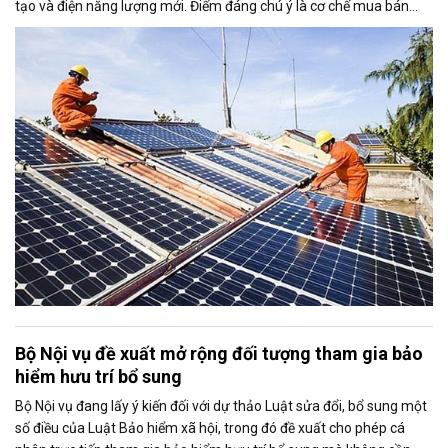
tạo và điện năng lượng mới. Điểm đáng chú ý là cơ chế mua bán
điện dư từ các hệ thống điện mặt trời mái nhà được mở rộng, trong
đó nâng tỷ lệ sản lượng điện dư được phép giao dịch từ 20% lên tối
đa 50%, tạo thêm động lực cho người dân và doanh nghiệp đầu tư
vào nguồn điện sạch.
Bộ Nội vụ đề xuất mở rộng đối tượng tham gia bảo
hiểm hưu trí bổ sung
Bộ Nội vụ đang lấy ý kiến đối với dự thảo Luật sửa đổi, bổ sung một
số điều của Luật Bảo hiểm xã hội, trong đó đề xuất cho phép cá