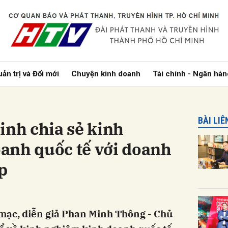
bình luận
ản trị và Đổi mới
Chuyện kinh doanh
Tài chính - Ngân hàn
BÀI LI
Sinh chia sẻ kinh
nh quốc tế với doanh
p
Hủy
G
 mạc, diễn giả Phan Minh Thông - Chủ