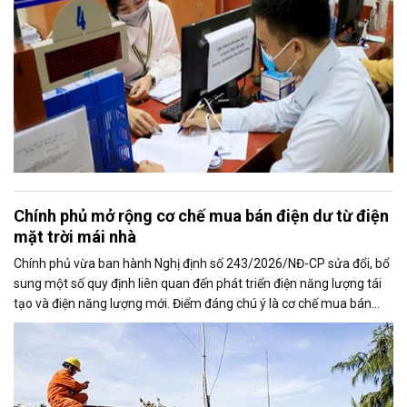
Chính phủ mở rộng cơ chế mua bán điện dư từ điện
mặt trời mái nhà
Chính phủ vừa ban hành Nghị định số 243/2026/NĐ-CP sửa đổi, bổ
sung một số quy định liên quan đến phát triển điện năng lượng tái
tạo và điện năng lượng mới. Điểm đáng chú ý là cơ chế mua bán
điện dư từ các hệ thống điện mặt trời mái nhà được mở rộng, trong
đó nâng tỷ lệ sản lượng điện dư được phép giao dịch từ 20% lên tối
đa 50%, tạo thêm động lực cho người dân và doanh nghiệp đầu tư
vào nguồn điện sạch.