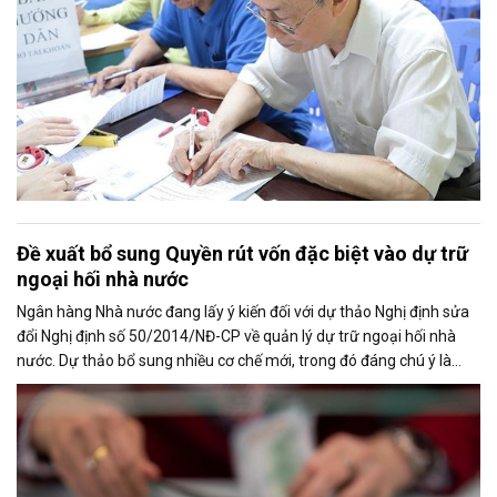
Đề xuất bổ sung Quyền rút vốn đặc biệt vào dự trữ
ngoại hối nhà nước
Ngân hàng Nhà nước đang lấy ý kiến đối với dự thảo Nghị định sửa
đổi Nghị định số 50/2014/NĐ-CP về quản lý dự trữ ngoại hối nhà
nước. Dự thảo bổ sung nhiều cơ chế mới, trong đó đáng chú ý là
việc đưa Quyền rút vốn đặc biệt (SDR) của Quỹ Tiền tệ Quốc tế
(IMF) vào nguồn hình thành dự trữ ngoại hối quốc gia.