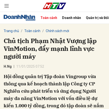
Toàn cảnh
Doanh nhân
Quản trị và Đổ
bình luận
Trang chủ
Toàn cảnh
Chính sách mới
Chủ tịch Phạm Nhật Vượng lập
VinMotion, đẩy mạnh lĩnh vực
người máy
H.Ng
11/01/2025 07:52
Hội đồng quản trị Tập đoàn Vingroup vừa
Hủy
G
thông qua kế hoạch thành lập Công ty CP
Nghiên cứu phát triển và ứng dụng Người
máy đa năng VinMotion với vốn điều lệ dự
kiến 1.000 tỷ đồng, trong đó tập đoàn sẽ nắm