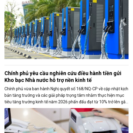
Chính phủ yêu cầu nghiên cứu điều hành tiền gửi
Kho bạc Nhà nước hỗ trợ nền kinh tế
Chính phủ vừa ban hành Nghị quyết số 168/NQ-CP về cập nhật kịch
bản tăng trưởng và các giải pháp trọng tâm nhằm thực hiện mục
tiêu tăng trưởng kinh tế năm 2026 phấn đấu đạt từ 10% trở lên gắn
với giữ vững ổn định kinh tế vĩ mô. Một trong những nhiệm vụ đáng
chú ý là nghiên cứu điều hành tiền gửi của Kho bạc Nhà nước tại
các ngân hàng thương mại để tăng nguồn vốn ngắn hạn cho nền
kinh tế.