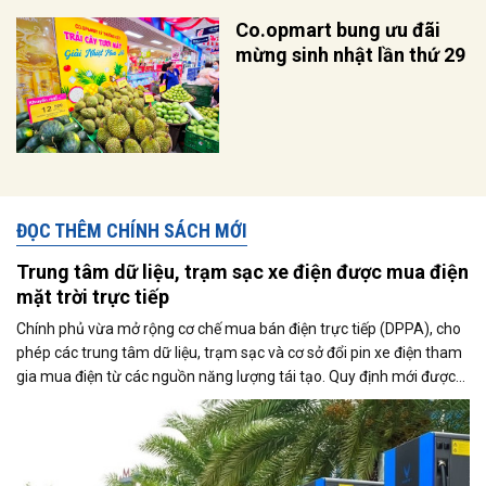
Co.opmart bung ưu đãi
mừng sinh nhật lần thứ 29
ĐỌC THÊM CHÍNH SÁCH MỚI
Trung tâm dữ liệu, trạm sạc xe điện được mua điện
mặt trời trực tiếp
Chính phủ vừa mở rộng cơ chế mua bán điện trực tiếp (DPPA), cho
phép các trung tâm dữ liệu, trạm sạc và cơ sở đổi pin xe điện tham
gia mua điện từ các nguồn năng lượng tái tạo. Quy định mới được
kỳ vọng thúc đẩy sử dụng điện xanh, đáp ứng nhu cầu ngày càng
tăng của nền kinh tế số và quá trình điện hóa giao thông.