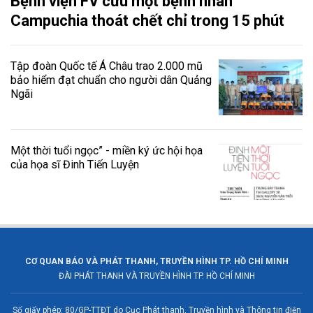
Bệnh viện FV cứu một bệnh nhân
Campuchia thoát chết chỉ trong 15 phút
Tập đoàn Quốc tế Á Châu trao 2.000 mũ
bảo hiểm đạt chuẩn cho người dân Quảng
Ngãi
Một thời tuổi ngọc” - miền ký ức hội họa
của họa sĩ Đinh Tiến Luyện
CƠ QUAN BÁO VÀ PHÁT THANH, TRUYỀN HÌNH TP. HỒ CHÍ MINH
ĐÀI PHÁT THANH VÀ TRUYỀN HÌNH TP. HỒ CHÍ MINH
Số giấy phép: 80/GP-TTĐT do Cục Phát thanh, Truyền hình và Thông tin điện