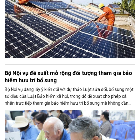
Bộ Nội vụ đề xuất mở rộng đối tượng tham gia bảo
hiểm hưu trí bổ sung
Bộ Nội vụ đang lấy ý kiến đối với dự thảo Luật sửa đổi, bổ sung một
số điều của Luật Bảo hiểm xã hội, trong đó đề xuất cho phép cá
nhân trực tiếp tham gia bảo hiểm hưu trí bổ sung mà không cần
thông qua người sử dụng lao động. Dự thảo cũng điều chỉnh cách
tính thời gian đóng bảo hiểm xã hội nhằm bảo đảm quyền lợi cho
người tham gia.