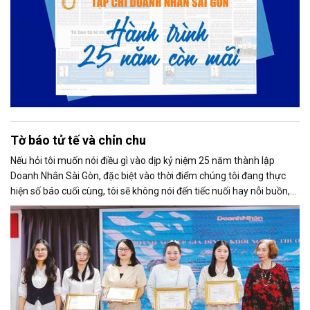
Tờ báo tử tế và chỉn chu
Nếu hỏi tôi muốn nói điều gì vào dịp kỷ niệm 25 năm thành lập
Doanh Nhân Sài Gòn, đặc biệt vào thời điểm chúng tôi đang thực
hiện số báo cuối cùng, tôi sẽ không nói đến tiếc nuối hay nỗi buồn,
thay vào đó là niềm tự hào. Bởi khi nghĩ về Doanh Nhân Sài Gòn, tôi
luôn nghĩ đó là một tờ báo “tử tế, chỉn chu”. Những điều tưởng như
rất bình thường ấy đã nuôi dưỡng tôi suốt 25 năm làm nghề. Và có
lẽ sẽ còn theo tôi đến hết cuộc đời cầm bút.