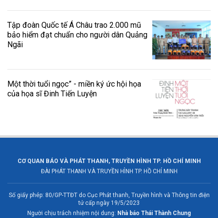
Tập đoàn Quốc tế Á Châu trao 2.000 mũ
bảo hiểm đạt chuẩn cho người dân Quảng
Ngãi
Một thời tuổi ngọc” - miền ký ức hội họa
của họa sĩ Đinh Tiến Luyện
CƠ QUAN BÁO VÀ PHÁT THANH, TRUYỀN HÌNH TP. HỒ CHÍ MINH
ĐÀI PHÁT THANH VÀ TRUYỀN HÌNH TP. HỒ CHÍ MINH
Số giấy phép: 80/GP-TTĐT do Cục Phát thanh, Truyền hình và Thông tin điện
tử cấp ngày 19/5/2023
Người chịu trách nhiệm nội dung:
Nhà báo Thái Thành Chung