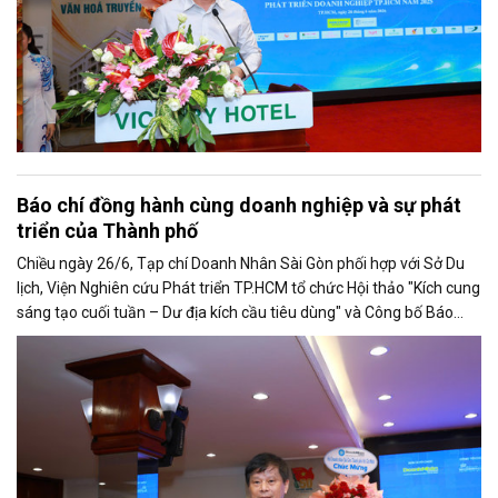
Báo chí đồng hành cùng doanh nghiệp và sự phát
triển của Thành phố
Chiều ngày 26/6, Tạp chí Doanh Nhân Sài Gòn phối hợp với Sở Du
lịch, Viện Nghiên cứu Phát triển TP.HCM tổ chức Hội thảo "Kích cung
sáng tạo cuối tuần – Dư địa kích cầu tiêu dùng" và Công bố Báo
cáo năng lực phát triển doanh nghiệp TP.HCM năm 2025. Trân
trọng giới thiệu phát biểu của ông Trần Trọng Dũng - Phó Chủ tịch
Hội Nhà báo Việt Nam tại Hội thảo.