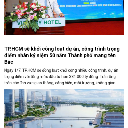
TP.HCM sẽ khởi công loạt dự án, công trình trọng
điểm nhân kỷ niệm 50 năm Thành phố mang tên
Bác
Ngày 1/7, TP.HCM sẽ đồng loạt khởi công nhiều công trình, dự án
trọng điểm với tổng mức đầu tư hơn 381.000 tỷ đồng. Trải rộng
trên các lĩnh vực giao thông, cảng biển, môi trường, không gian
công cộng và nhà ở xã hội, các dự án được kỳ vọng tạo động lực
tăng trưởng mới, mở rộng không gian phát triển và nâng cao năng
lực cạnh tranh của đô thị lớn nhất cả nước.