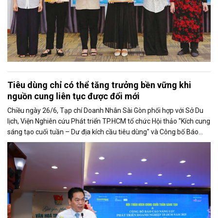
Tiêu dùng chỉ có thể tăng trưởng bền vững khi
nguồn cung liên tục được đổi mới
Chiều ngày 26/6, Tạp chí Doanh Nhân Sài Gòn phối hợp với Sở Du
lịch, Viện Nghiên cứu Phát triển TP.HCM tổ chức Hội thảo "Kích cung
sáng tạo cuối tuần – Dư địa kích cầu tiêu dùng" và Công bố Báo
cáo năng lực phát triển doanh nghiệp TP.HCM năm 2025. Trân
trọng giới thiệu phát biểu của ông Võ Hồng Sơn - Trưởng đại diện
Văn phòng Bộ Công Thương khu vực phía Nam tại Hội thảo.