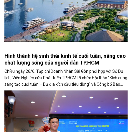
Hình thành hệ sinh thái kinh tế cuối tuần, nâng cao
chất lượng sống của người dân TP.HCM
Chiều ngày 26/6, Tạp chí Doanh Nhân Sài Gòn phối hợp với Sở Du
lịch, Viện Nghiên cứu Phát triển TP.HCM tổ chức Hội thảo "Kích cung
sáng tạo cuối tuần – Dư địa kích cầu tiêu dùng" và Công bố Báo
cáo năng lực phát triển doanh nghiệp TP.HCM năm 2025. Trân
trọng giới thiệu phát biểu của ông Nguyễn Ngọc Hồi - Phó Giám đốc
Sở Văn hoá - Thể thao TP.HCM tại Hội thảo.