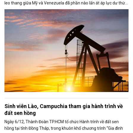
leo thang giữa Mỹ và Venezuela đã phần nào lấn át áp lực dư thừa
nguồn cung đang bao trùm thị trường. Cùng với đó, giới đầu tư tiếp
tục theo dõi sát diễn biến liên quan đến khả năng đạt được một
thỏa thuận hòa bình giữa Nga và Ukraine.
Sinh viên Lào, Campuchia tham gia hành trình về
đất sen hồng
Ngày 6/12, Thành Đoàn TP.HCM tổ chức Hành trình về đất sen
hồng tại tỉnh Đồng Tháp, trong khuôn khổ chương trình “Gia đình