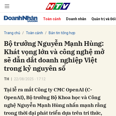
Toàn cảnh
Doanh nhân
Quản trị và Đổ
bình luận
Trang chủ
Toàn cảnh
Bản tin tổng hợp
Bộ trưởng Nguyễn Mạnh Hùng:
Khát vọng lớn và công nghệ mở
sẽ dẫn dắt doanh nghiệp Việt
trong kỷ nguyên số
TH
22/08/2025 - 17:12
Hủy
G
Tại lễ ra mắt Công ty CMC OpenAI (C-
OpenAI), Bộ trưởng Bộ Khoa học và Công
nghệ Nguyễn Mạnh Hùng nhấn mạnh rằng
trong thời đại phát triển dựa trên tri thức,