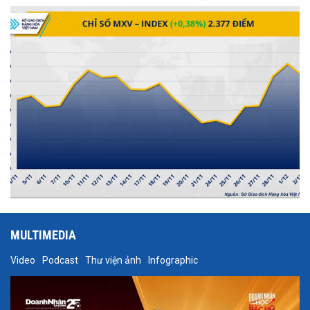
hướng và kéo MXV-Index tăng gần 0,4%, đạt 2.377 điểm tại thời
điểm đóng cửa.
MULTIMEDIA
Video
Podcast
Thư viện ảnh
Infographic