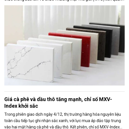
đến việc Ủy ban Thương mại Quốc tế Mỹ (USITC) khởi xướng điều
tra tự vệ toàn cầu đối với sản phẩm bề mặt thạch anh nhập khẩu
(quartz surface products).
Giá cà phê và dầu thô tăng mạnh, chỉ số MXV-
Index khởi sắc
Trong phiên giao dịch ngày 4/12, thị trường hàng hóa nguyên liệu
toàn cầu tiếp tục ghi nhận sắc xanh, với lực mua áp đảo tập trung
vào hai mặt hàng cà phê và dầu thô. Kết phiên, chỉ số MXV-Index