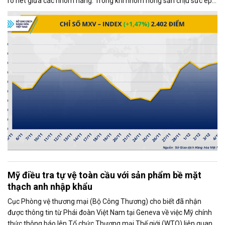
rõ nét giữa các nhóm hàng. Trong khi nhóm nông sản chịu sức ép
từ những diễn biến mới trong quan hệ thương mại Mỹ - Trung, thị
trường kim loại lại giao dịch khởi sắc, trở thành động lực chính kéo
chỉ số MXV-Index tăng mạnh.
Mỹ điều tra tự vệ toàn cầu với sản phẩm bề mặt
thạch anh nhập khẩu
Cục Phòng vệ thương mại (Bộ Công Thương) cho biết đã nhận
được thông tin từ Phái đoàn Việt Nam tại Geneva về việc Mỹ chính
thức thông báo lên Tổ chức Thương mại Thế giới (WTO) liên quan