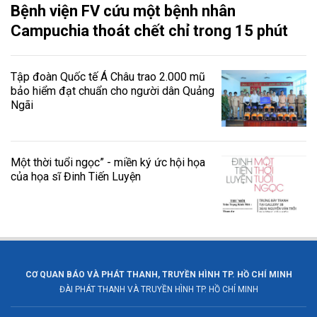
Bệnh viện FV cứu một bệnh nhân
Campuchia thoát chết chỉ trong 15 phút
Tập đoàn Quốc tế Á Châu trao 2.000 mũ
bảo hiểm đạt chuẩn cho người dân Quảng
Ngãi
Một thời tuổi ngọc” - miền ký ức hội họa
của họa sĩ Đinh Tiến Luyện
CƠ QUAN BÁO VÀ PHÁT THANH, TRUYỀN HÌNH TP. HỒ CHÍ MINH
ĐÀI PHÁT THANH VÀ TRUYỀN HÌNH TP. HỒ CHÍ MINH