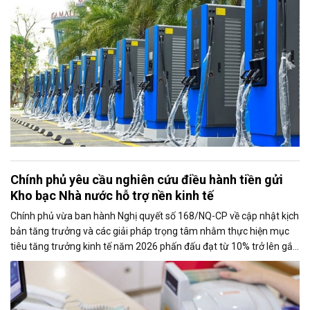
Chính phủ yêu cầu nghiên cứu điều hành tiền gửi
Kho bạc Nhà nước hỗ trợ nền kinh tế
Chính phủ vừa ban hành Nghị quyết số 168/NQ-CP về cập nhật kịch
bản tăng trưởng và các giải pháp trọng tâm nhằm thực hiện mục
tiêu tăng trưởng kinh tế năm 2026 phấn đấu đạt từ 10% trở lên gắn
với giữ vững ổn định kinh tế vĩ mô. Một trong những nhiệm vụ đáng
chú ý là nghiên cứu điều hành tiền gửi của Kho bạc Nhà nước tại
các ngân hàng thương mại để tăng nguồn vốn ngắn hạn cho nền
kinh tế.