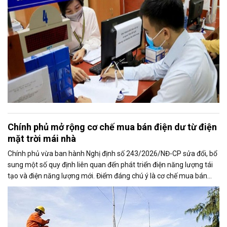
Chính phủ mở rộng cơ chế mua bán điện dư từ điện
mặt trời mái nhà
Chính phủ vừa ban hành Nghị định số 243/2026/NĐ-CP sửa đổi, bổ
sung một số quy định liên quan đến phát triển điện năng lượng tái
tạo và điện năng lượng mới. Điểm đáng chú ý là cơ chế mua bán
điện dư từ các hệ thống điện mặt trời mái nhà được mở rộng, trong
đó nâng tỷ lệ sản lượng điện dư được phép giao dịch từ 20% lên tối
đa 50%, tạo thêm động lực cho người dân và doanh nghiệp đầu tư
vào nguồn điện sạch.