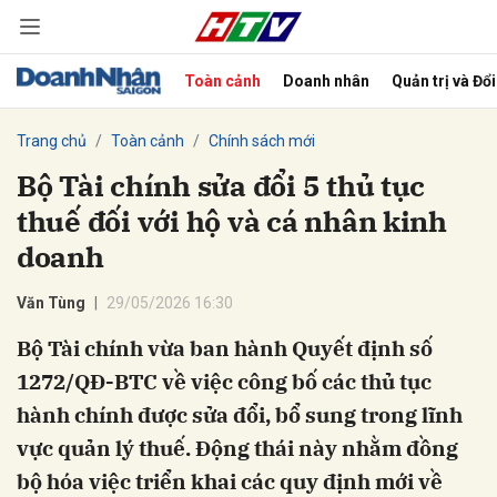
Toàn cảnh
Doanh nhân
Quản trị và Đổ
bình luận
Trang chủ
Toàn cảnh
Chính sách mới
Bộ Tài chính sửa đổi 5 thủ tục
thuế đối với hộ và cá nhân kinh
doanh
Văn Tùng
29/05/2026 16:30
Bộ Tài chính vừa ban hành Quyết định số
Hủy
G
1272/QĐ-BTC về việc công bố các thủ tục
hành chính được sửa đổi, bổ sung trong lĩnh
vực quản lý thuế. Động thái này nhằm đồng
bộ hóa việc triển khai các quy định mới về