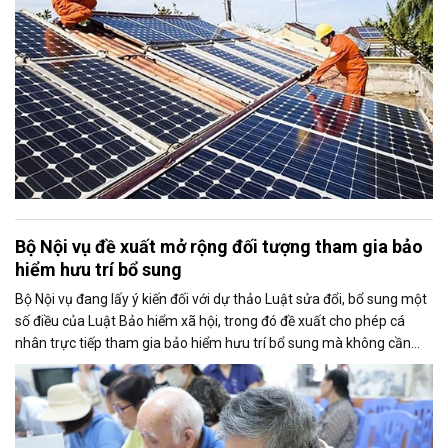
Bộ Nội vụ đề xuất mở rộng đối tượng tham gia bảo
hiểm hưu trí bổ sung
Bộ Nội vụ đang lấy ý kiến đối với dự thảo Luật sửa đổi, bổ sung một
số điều của Luật Bảo hiểm xã hội, trong đó đề xuất cho phép cá
nhân trực tiếp tham gia bảo hiểm hưu trí bổ sung mà không cần
thông qua người sử dụng lao động. Dự thảo cũng điều chỉnh cách
tính thời gian đóng bảo hiểm xã hội nhằm bảo đảm quyền lợi cho
người tham gia.