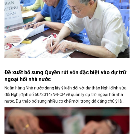
Đề xuất bổ sung Quyền rút vốn đặc biệt vào dự trữ
ngoại hối nhà nước
Ngân hàng Nhà nước đang lấy ý kiến đối với dự thảo Nghị định sửa
đổi Nghị định số 50/2014/NĐ-CP về quản lý dự trữ ngoại hối nhà
nước. Dự thảo bổ sung nhiều cơ chế mới, trong đó đáng chú ý là
việc đưa Quyền rút vốn đặc biệt (SDR) của Quỹ Tiền tệ Quốc tế
(IMF) vào nguồn hình thành dự trữ ngoại hối quốc gia.