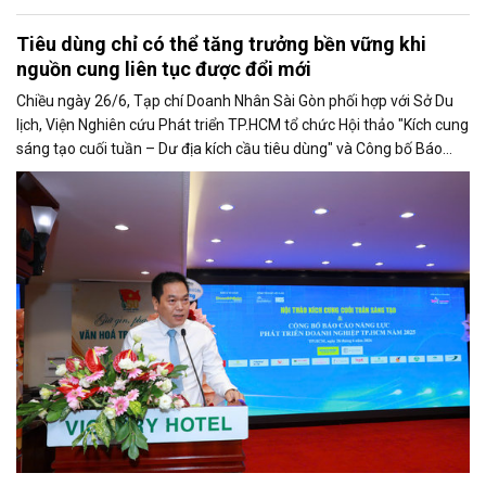
Tiêu dùng chỉ có thể tăng trưởng bền vững khi
nguồn cung liên tục được đổi mới
Chiều ngày 26/6, Tạp chí Doanh Nhân Sài Gòn phối hợp với Sở Du
lịch, Viện Nghiên cứu Phát triển TP.HCM tổ chức Hội thảo "Kích cung
sáng tạo cuối tuần – Dư địa kích cầu tiêu dùng" và Công bố Báo
cáo năng lực phát triển doanh nghiệp TP.HCM năm 2025. Trân
trọng giới thiệu phát biểu của ông Võ Hồng Sơn - Trưởng đại diện
Văn phòng Bộ Công Thương khu vực phía Nam tại Hội thảo.