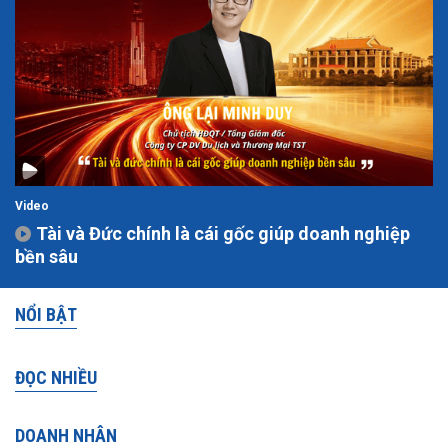
Video
Tài và Đức chính là cái gốc giúp doanh nghiệp
bền sâu
NỔI BẬT
ĐỌC NHIỀU
DOANH NHÂN