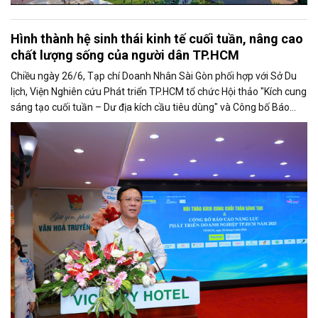
Hình thành hệ sinh thái kinh tế cuối tuần, nâng cao
chất lượng sống của người dân TP.HCM
Chiều ngày 26/6, Tạp chí Doanh Nhân Sài Gòn phối hợp với Sở Du
lịch, Viện Nghiên cứu Phát triển TP.HCM tổ chức Hội thảo "Kích cung
sáng tạo cuối tuần – Dư địa kích cầu tiêu dùng" và Công bố Báo
cáo năng lực phát triển doanh nghiệp TP.HCM năm 2025. Trân
trọng giới thiệu phát biểu của ông Nguyễn Ngọc Hồi - Phó Giám đốc
Sở Văn hoá - Thể thao TP.HCM tại Hội thảo.