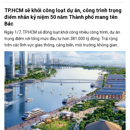
TP.HCM sẽ khởi công loạt dự án, công trình trọng
điểm nhân kỷ niệm 50 năm Thành phố mang tên
Bác
Ngày 1/7, TP.HCM sẽ đồng loạt khởi công nhiều công trình, dự án
trọng điểm với tổng mức đầu tư hơn 381.000 tỷ đồng. Trải rộng
trên các lĩnh vực giao thông, cảng biển, môi trường, không gian
công cộng và nhà ở xã hội, các dự án được kỳ vọng tạo động lực
tăng trưởng mới, mở rộng không gian phát triển và nâng cao năng
lực cạnh tranh của đô thị lớn nhất cả nước.