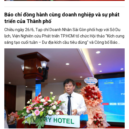
Báo chí đồng hành cùng doanh nghiệp và sự phát
triển của Thành phố
Chiều ngày 26/6, Tạp chí Doanh Nhân Sài Gòn phối hợp với Sở Du
lịch, Viện Nghiên cứu Phát triển TP.HCM tổ chức Hội thảo "Kích cung
sáng tạo cuối tuần – Dư địa kích cầu tiêu dùng" và Công bố Báo
cáo năng lực phát triển doanh nghiệp TP.HCM năm 2025. Trân
trọng giới thiệu phát biểu của ông Trần Trọng Dũng - Phó Chủ tịch
Hội Nhà báo Việt Nam tại Hội thảo.