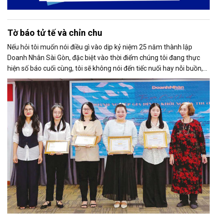
Tờ báo tử tế và chỉn chu
Nếu hỏi tôi muốn nói điều gì vào dịp kỷ niệm 25 năm thành lập
Doanh Nhân Sài Gòn, đặc biệt vào thời điểm chúng tôi đang thực
hiện số báo cuối cùng, tôi sẽ không nói đến tiếc nuối hay nỗi buồn,
thay vào đó là niềm tự hào. Bởi khi nghĩ về Doanh Nhân Sài Gòn, tôi
luôn nghĩ đó là một tờ báo “tử tế, chỉn chu”. Những điều tưởng như
rất bình thường ấy đã nuôi dưỡng tôi suốt 25 năm làm nghề. Và có
lẽ sẽ còn theo tôi đến hết cuộc đời cầm bút.