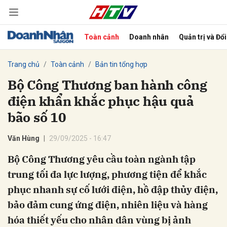
Toàn cảnh
Doanh nhân
Quản trị và Đổ
bình luận
Trang chủ
Toàn cảnh
Bản tin tổng hợp
Bộ Công Thương ban hành công
điện khẩn khắc phục hậu quả
bão số 10
Văn Hùng
29/09/2025 - 16:47
Bộ Công Thương yêu cầu toàn ngành tập
Hủy
G
trung tối đa lực lượng, phương tiện để khắc
phục nhanh sự cố lưới điện, hồ đập thủy điện,
bảo đảm cung ứng điện, nhiên liệu và hàng
hóa thiết yếu cho nhân dân vùng bị ảnh