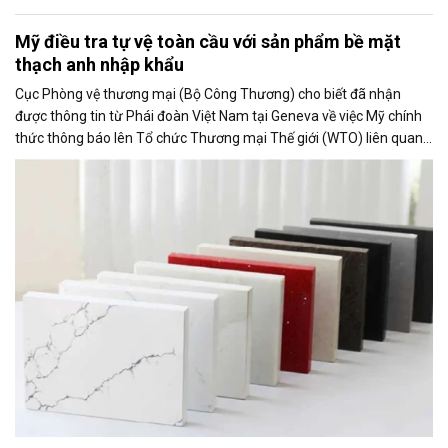
Mỹ điều tra tự vệ toàn cầu với sản phẩm bề mặt
thạch anh nhập khẩu
Cục Phòng vệ thương mại (Bộ Công Thương) cho biết đã nhận
được thông tin từ Phái đoàn Việt Nam tại Geneva về việc Mỹ chính
thức thông báo lên Tổ chức Thương mại Thế giới (WTO) liên quan
đến việc Ủy ban Thương mại Quốc tế Mỹ (USITC) khởi xướng điều
tra tự vệ toàn cầu đối với sản phẩm bề mặt thạch anh nhập khẩu
(quartz surface products).