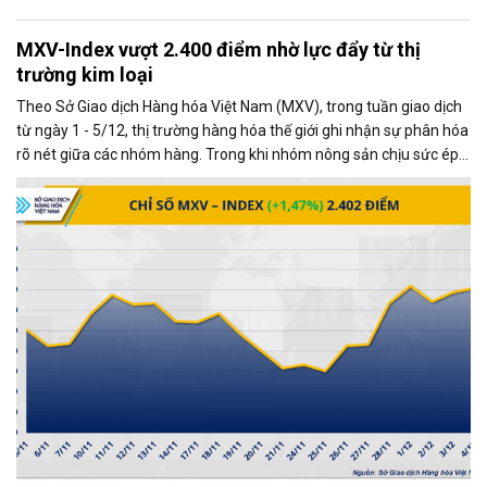
MXV-Index vượt 2.400 điểm nhờ lực đẩy từ thị
trường kim loại
Theo Sở Giao dịch Hàng hóa Việt Nam (MXV), trong tuần giao dịch
từ ngày 1 - 5/12, thị trường hàng hóa thế giới ghi nhận sự phân hóa
rõ nét giữa các nhóm hàng. Trong khi nhóm nông sản chịu sức ép
từ những diễn biến mới trong quan hệ thương mại Mỹ - Trung, thị
trường kim loại lại giao dịch khởi sắc, trở thành động lực chính kéo
chỉ số MXV-Index tăng mạnh.