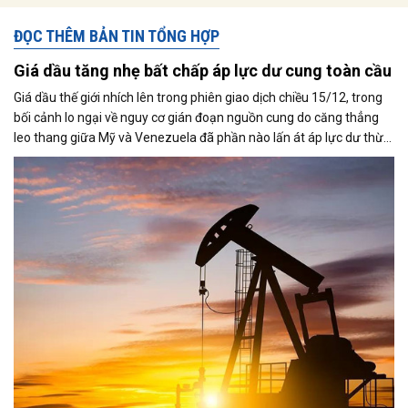
ĐỌC THÊM BẢN TIN TỔNG HỢP
Giá dầu tăng nhẹ bất chấp áp lực dư cung toàn cầu
Giá dầu thế giới nhích lên trong phiên giao dịch chiều 15/12, trong
bối cảnh lo ngại về nguy cơ gián đoạn nguồn cung do căng thẳng
leo thang giữa Mỹ và Venezuela đã phần nào lấn át áp lực dư thừa
nguồn cung đang bao trùm thị trường. Cùng với đó, giới đầu tư tiếp
tục theo dõi sát diễn biến liên quan đến khả năng đạt được một
thỏa thuận hòa bình giữa Nga và Ukraine.