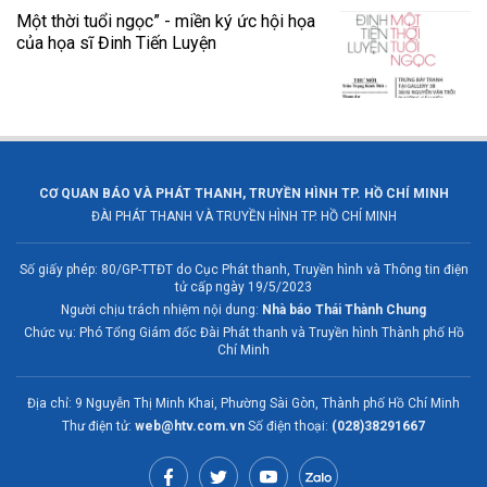
Một thời tuổi ngọc” - miền ký ức hội họa
của họa sĩ Đinh Tiến Luyện
CƠ QUAN BÁO VÀ PHÁT THANH, TRUYỀN HÌNH TP. HỒ CHÍ MINH
ĐÀI PHÁT THANH VÀ TRUYỀN HÌNH TP. HỒ CHÍ MINH
Số giấy phép: 80/GP-TTĐT do Cục Phát thanh, Truyền hình và Thông tin điện
tử cấp ngày 19/5/2023
Người chịu trách nhiệm nội dung:
Nhà báo Thái Thành Chung
Chức vụ: Phó Tổng Giám đốc Đài Phát thanh và Truyền hình Thành phố Hồ
Chí Minh
Địa chỉ: 9 Nguyễn Thị Minh Khai, Phường Sài Gòn, Thành phố Hồ Chí Minh
Thư điện tử:
web@htv.com.vn
Số điện thoại:
(028)38291667