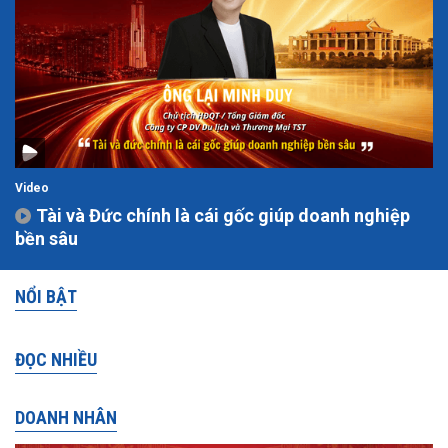
Video
Tài và Đức chính là cái gốc giúp doanh nghiệp
bền sâu
NỔI BẬT
ĐỌC NHIỀU
DOANH NHÂN