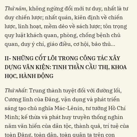
Thứ năm
, không ngừng đổi mới tư duy, nhất là tư
duy chiến lược; nhất quán, kiên định về chiến
lược, linh hoạt, mềm dẻo về sách lược; tôn trọng
quy luật khách quan, phòng, chống bệnh chủ
quan, duy ý chí, giáo điều, cơ hội, bảo thủ...
II- NHỮNG CỐT LÕI TRONG CÔNG TÁC XÂY
DỰNG VĂN KIỆN: TINH THẦN CẦU THỊ, KHOA
HỌC, HÀNH ĐỘNG
Thứ nhất
: Trung thành tuyệt đối với đường lối,
Cương lĩnh của Đảng, vận dụng và phát triển
sáng tạo chủ nghĩa Mác-Lênin, tư tưởng Hồ Chí
Minh; kế thừa và phát huy truyền thống nghìn
năm văn hiến của dân tộc, thành quả, trí tuệ của
toàn Đảng, toàn dân, toàn quân ta trên con