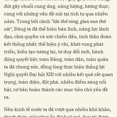
đứt gãy chuỗi cung ứng, năng lượng, lương thực;
cùng với những vấn đề nội tại tích tụ qua nhiều
năm. Trong bối cảnh "
lửa thử vàng, gian nan thử
sức
", Đảng ta đã thể hiện bản lĩnh, năng lực lãnh
đạo, cầm quyền và sức chiến đấu, tinh thần đoàn
kết thống nhất; thể hiện ý chí, khát vọng phát
triển, kiến tạo tương lai, tư duy đổi mới, hành
động quyết liệt; toàn Đảng, toàn dân, toàn quân
ta đã chung sức, đồng lòng thực hiện thắng lợi
Nghị quyết Đại hội XIII với nhiều kết quả rất quan
trọng, toàn diện, đột phá, nhiều điểm sáng nổi
bật, cơ bản hoàn thành các mục tiêu chủ yếu đề
ra.
Nền kinh tế nước ta đã vượt qua nhiều khó khăn,
thách thức, giữ vững ổn định vĩ mô, duy trì được