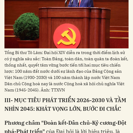
Tổng Bí thư Tô Lâm: Đại hội XIV diễn ra trong thời điểm lịch sử
có ý nghĩa sâu sắc: Toàn Đảng, toàn dân, toàn quân ta đoàn kết,
thống nhất, quyết tâm vững bước tiến tới hai mục tiêu chiến
lược: 100 năm đất nước dưới sự lãnh đạo của Đảng Cộng sản
Việt Nam (1930-2030) và 100 năm thành lập nước Việt Nam
Dân chủ Cộng hoà nay là nước Cộng hoà xã hội chủ nghĩa Việt
Nam (1945-2045). Ảnh: TTXVN
III- MỤC TIÊU PHÁT TRIỂN 2026-2030 VÀ TẦM
NHÌN 2045: KHÁT VỌNG LỚN, BƯỚC ĐI CHẮC
Phương châm "Đoàn kết-Dân chủ-Kỷ cương-Đột
phá-Phát triển"
của Đại hội là lời hiệu triệu, là