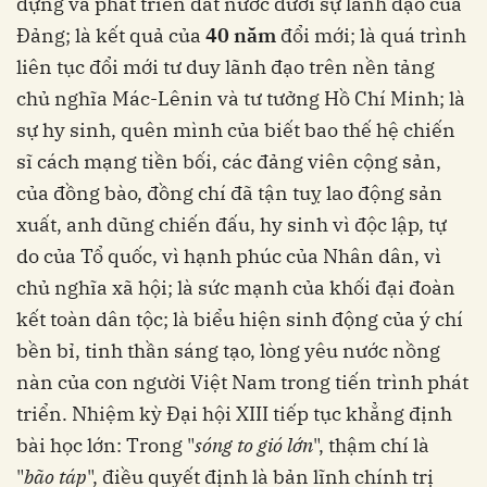
dựng và phát triển đất nước dưới sự lãnh đạo của
Đảng; là kết quả của
40 năm
đổi mới; là quá trình
liên tục đổi mới tư duy lãnh đạo trên nền tảng
chủ nghĩa Mác-Lênin và tư tưởng Hồ Chí Minh; là
sự hy sinh, quên mình của biết bao thế hệ chiến
sĩ cách mạng tiền bối, các đảng viên cộng sản,
của đồng bào, đồng chí đã tận tuỵ lao động sản
xuất, anh dũng chiến đấu, hy sinh vì độc lập, tự
do của Tổ quốc, vì hạnh phúc của Nhân dân, vì
chủ nghĩa xã hội; là sức mạnh của khối đại đoàn
kết toàn dân tộc; là biểu hiện sinh động của ý chí
bền bỉ, tinh thần sáng tạo, lòng yêu nước nồng
nàn của con người Việt Nam trong tiến trình phát
triển. Nhiệm kỳ Đại hội XIII tiếp tục khẳng định
bài học lớn: Trong "
sóng to gió lớn
", thậm chí là
"
bão táp
", điều quyết định là bản lĩnh chính trị