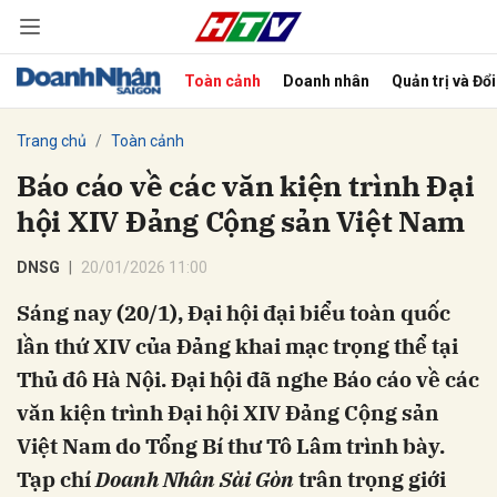
Toàn cảnh
Doanh nhân
Quản trị và Đổ
bình luận
Trang chủ
Toàn cảnh
Báo cáo về các văn kiện trình Đại
hội XIV Đảng Cộng sản Việt Nam
DNSG
20/01/2026 11:00
Sáng nay (20/1), Đại hội đại biểu toàn quốc
lần thứ XIV của Đảng khai mạc trọng thể tại
Hủy
G
Thủ đô Hà Nội. Đại hội đã nghe Báo cáo về các
văn kiện trình Đại hội XIV Đảng Cộng sản
Việt Nam do Tổng Bí thư Tô Lâm trình bày.
Tạp chí
Doanh Nhân Sài Gòn
trân trọng giới