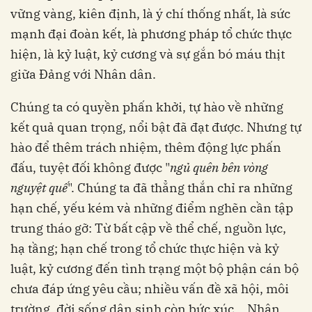
vững vàng, kiên định, là ý chí thống nhất, là sức
mạnh đại đoàn kết, là phương pháp tổ chức thực
hiện, là kỷ luật, kỷ cương và sự gắn bó máu thịt
giữa Đảng với Nhân dân.
Chúng ta có quyền phấn khởi, tự hào về những
kết quả quan trọng, nổi bật đã đạt được. Nhưng tự
hào để thêm trách nhiệm, thêm động lực phấn
đấu, tuyệt đối không được "
ngủ quên bên vòng
nguyệt quế
". Chúng ta đã thẳng thắn chỉ ra những
hạn chế, yếu kém và những điểm nghẽn cần tập
trung tháo gỡ: Từ bất cập về thể chế, nguồn lực,
hạ tầng; hạn chế trong tổ chức thực hiện và kỷ
luật, kỷ cương đến tình trạng một bộ phận cán bộ
chưa đáp ứng yêu cầu; nhiều vấn đề xã hội, môi
trường, đời sống dân sinh còn bức xúc... Nhận