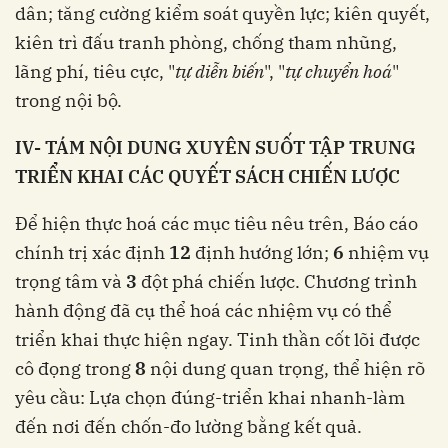
dân; tăng cường kiểm soát quyền lực; kiên quyết,
kiên trì đấu tranh phòng, chống tham nhũng,
lãng phí, tiêu cực, "
tự diễn biến
", "
tự chuyển hoá
"
trong nội bộ.
IV- TÁM NỘI DUNG XUYÊN SUỐT TẬP TRUNG
TRIỂN KHAI CÁC QUYẾT SÁCH CHIẾN LƯỢC
Để hiện thực hoá các mục tiêu nêu trên, Báo cáo
chính trị xác định
12
định hướng lớn;
6
nhiệm vụ
trọng tâm và
3
đột phá chiến lược. Chương trình
hành động đã cụ thể hoá các nhiệm vụ có thể
triển khai thực hiện ngay. Tinh thần cốt lõi được
cô đọng trong
8
nội dung quan trọng, thể hiện rõ
yêu cầu: Lựa chọn đúng-triển khai nhanh-làm
đến nơi đến chốn-đo lường bằng kết quả.