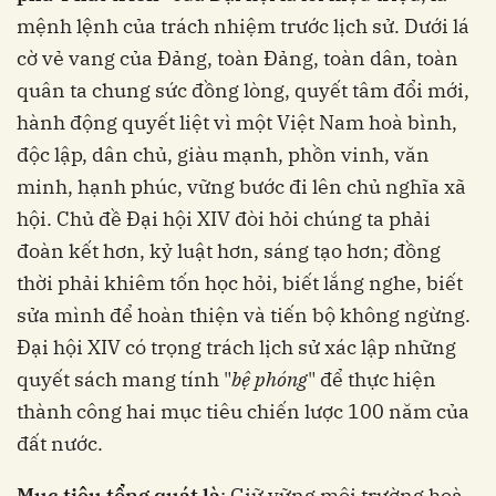
mệnh lệnh của trách nhiệm trước lịch sử. Dưới lá
cờ vẻ vang của Đảng, toàn Đảng, toàn dân, toàn
quân ta chung sức đồng lòng, quyết tâm đổi mới,
hành động quyết liệt vì một Việt Nam hoà bình,
độc lập, dân chủ, giàu mạnh, phồn vinh, văn
minh, hạnh phúc, vững bước đi lên chủ nghĩa xã
hội. Chủ đề Đại hội XIV đòi hỏi chúng ta phải
đoàn kết hơn, kỷ luật hơn, sáng tạo hơn; đồng
thời phải khiêm tốn học hỏi, biết lắng nghe, biết
sửa mình để hoàn thiện và tiến bộ không ngừng.
Đại hội XIV có trọng trách lịch sử xác lập những
quyết sách mang tính "
bệ phóng
" để thực hiện
thành công hai mục tiêu chiến lược 100 năm của
đất nước.
Mục tiêu tổng quát là
: Giữ vững môi trường hoà