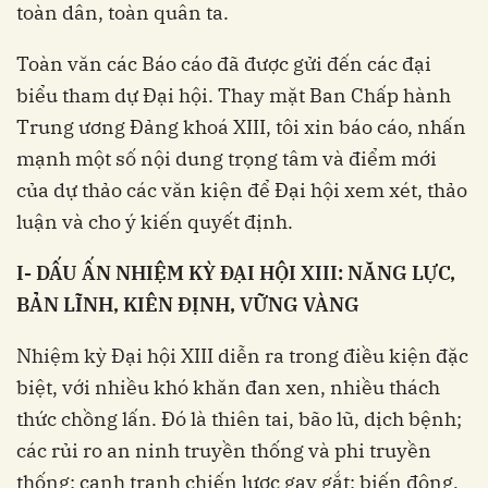
toàn dân, toàn quân ta.
Toàn văn các Báo cáo đã được gửi đến các đại
biểu tham dự Đại hội. Thay mặt Ban Chấp hành
Trung ương Đảng khoá XIII, tôi xin báo cáo, nhấn
mạnh một số nội dung trọng tâm và điểm mới
của dự thảo các văn kiện để Đại hội xem xét, thảo
luận và cho ý kiến quyết định.
I- DẤU ẤN NHIỆM KỲ ĐẠI HỘI XIII: NĂNG LỰC,
BẢN LĨNH, KIÊN ĐỊNH, VỮNG VÀNG
Nhiệm kỳ Đại hội XIII diễn ra trong điều kiện đặc
biệt, với nhiều khó khăn đan xen, nhiều thách
thức chồng lấn. Đó là thiên tai, bão lũ, dịch bệnh;
các rủi ro an ninh truyền thống và phi truyền
thống; cạnh tranh chiến lược gay gắt; biến động,