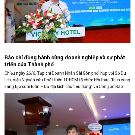
Báo chí đồng hành cùng doanh nghiệp và sự phát
triển của Thành phố
Chiều ngày 26/6, Tạp chí Doanh Nhân Sài Gòn phối hợp với Sở Du
lịch, Viện Nghiên cứu Phát triển TP.HCM tổ chức Hội thảo "Kích cung
sáng tạo cuối tuần – Dư địa kích cầu tiêu dùng" và Công bố Báo
cáo năng lực phát triển doanh nghiệp TP.HCM năm 2025. Trân
trọng giới thiệu phát biểu của ông Trần Trọng Dũng - Phó Chủ tịch
Hội Nhà báo Việt Nam tại Hội thảo.