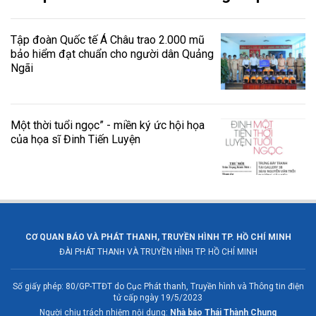
Tập đoàn Quốc tế Á Châu trao 2.000 mũ
bảo hiểm đạt chuẩn cho người dân Quảng
Ngãi
Một thời tuổi ngọc” - miền ký ức hội họa
của họa sĩ Đinh Tiến Luyện
CƠ QUAN BÁO VÀ PHÁT THANH, TRUYỀN HÌNH TP. HỒ CHÍ MINH
ĐÀI PHÁT THANH VÀ TRUYỀN HÌNH TP. HỒ CHÍ MINH
Số giấy phép: 80/GP-TTĐT do Cục Phát thanh, Truyền hình và Thông tin điện
tử cấp ngày 19/5/2023
Người chịu trách nhiệm nội dung:
Nhà báo Thái Thành Chung