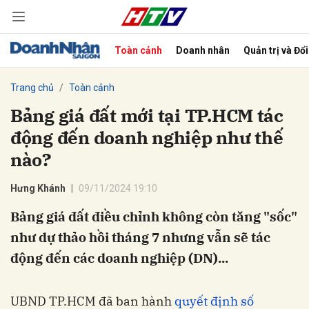
Toàn cảnh
Doanh nhân
Quản trị và Đổ
bình luận
Trang chủ
Toàn cảnh
Bảng giá đất mới tại TP.HCM tác
động đến doanh nghiệp như thế
nào?
Hưng Khánh
09/11/2024 19:10
Bảng giá đất điều chỉnh không còn tăng "sốc"
Hủy
G
như dự thảo hồi tháng 7 nhưng vẫn sẽ tác
động đến các doanh nghiệp (DN)...
UBND TP.HCM đã ban hành
quyết định số