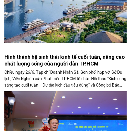
Hình thành hệ sinh thái kinh tế cuối tuần, nâng cao
chất lượng sống của người dân TP.HCM
Chiều ngày 26/6, Tạp chí Doanh Nhân Sài Gòn phối hợp với Sở Du
lịch, Viện Nghiên cứu Phát triển TP.HCM tổ chức Hội thảo "Kích cung
sáng tạo cuối tuần – Dư địa kích cầu tiêu dùng" và Công bố Báo
cáo năng lực phát triển doanh nghiệp TP.HCM năm 2025. Trân
trọng giới thiệu phát biểu của ông Nguyễn Ngọc Hồi - Phó Giám đốc
Sở Văn hoá - Thể thao TP.HCM tại Hội thảo.