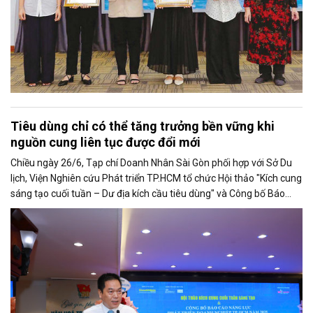
Tiêu dùng chỉ có thể tăng trưởng bền vững khi
nguồn cung liên tục được đổi mới
Chiều ngày 26/6, Tạp chí Doanh Nhân Sài Gòn phối hợp với Sở Du
lịch, Viện Nghiên cứu Phát triển TP.HCM tổ chức Hội thảo "Kích cung
sáng tạo cuối tuần – Dư địa kích cầu tiêu dùng" và Công bố Báo
cáo năng lực phát triển doanh nghiệp TP.HCM năm 2025. Trân
trọng giới thiệu phát biểu của ông Võ Hồng Sơn - Trưởng đại diện
Văn phòng Bộ Công Thương khu vực phía Nam tại Hội thảo.