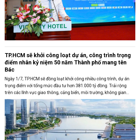
TP.HCM sẽ khởi công loạt dự án, công trình trọng
điểm nhân kỷ niệm 50 năm Thành phố mang tên
Bác
Ngày 1/7, TP.HCM sẽ đồng loạt khởi công nhiều công trình, dự án
trọng điểm với tổng mức đầu tư hơn 381.000 tỷ đồng. Trải rộng
trên các lĩnh vực giao thông, cảng biển, môi trường, không gian
công cộng và nhà ở xã hội, các dự án được kỳ vọng tạo động lực
tăng trưởng mới, mở rộng không gian phát triển và nâng cao năng
lực cạnh tranh của đô thị lớn nhất cả nước.