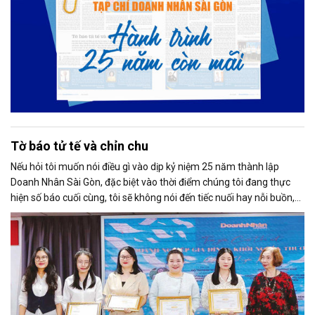
Tờ báo tử tế và chỉn chu
Nếu hỏi tôi muốn nói điều gì vào dịp kỷ niệm 25 năm thành lập
Doanh Nhân Sài Gòn, đặc biệt vào thời điểm chúng tôi đang thực
hiện số báo cuối cùng, tôi sẽ không nói đến tiếc nuối hay nỗi buồn,
thay vào đó là niềm tự hào. Bởi khi nghĩ về Doanh Nhân Sài Gòn, tôi
luôn nghĩ đó là một tờ báo “tử tế, chỉn chu”. Những điều tưởng như
rất bình thường ấy đã nuôi dưỡng tôi suốt 25 năm làm nghề. Và có
lẽ sẽ còn theo tôi đến hết cuộc đời cầm bút.