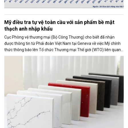
Mỹ điều tra tự vệ toàn cầu với sản phẩm bề mặt
thạch anh nhập khẩu
Cục Phòng vệ thương mại (Bộ Công Thương) cho biết đã nhận
được thông tin từ Phái đoàn Việt Nam tại Geneva về việc Mỹ chính
thức thông báo lên Tổ chức Thương mại Thế giới (WTO) liên quan
đến việc Ủy ban Thương mại Quốc tế Mỹ (USITC) khởi xướng điều
tra tự vệ toàn cầu đối với sản phẩm bề mặt thạch anh nhập khẩu
(quartz surface products).