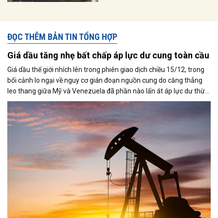
ĐỌC THÊM BẢN TIN TỔNG HỢP
Giá dầu tăng nhẹ bất chấp áp lực dư cung toàn cầu
Giá dầu thế giới nhích lên trong phiên giao dịch chiều 15/12, trong
bối cảnh lo ngại về nguy cơ gián đoạn nguồn cung do căng thẳng
leo thang giữa Mỹ và Venezuela đã phần nào lấn át áp lực dư thừa
nguồn cung đang bao trùm thị trường. Cùng với đó, giới đầu tư tiếp
tục theo dõi sát diễn biến liên quan đến khả năng đạt được một
thỏa thuận hòa bình giữa Nga và Ukraine.