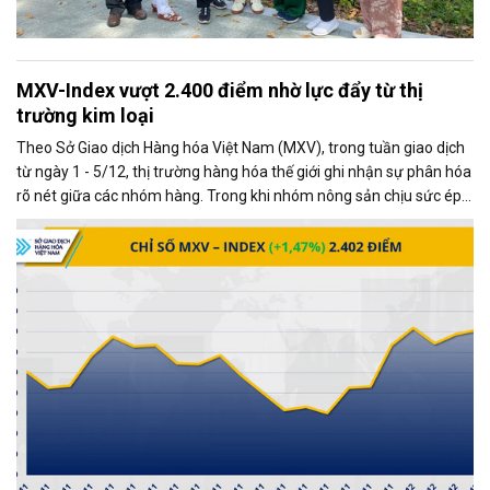
MXV-Index vượt 2.400 điểm nhờ lực đẩy từ thị
trường kim loại
Theo Sở Giao dịch Hàng hóa Việt Nam (MXV), trong tuần giao dịch
từ ngày 1 - 5/12, thị trường hàng hóa thế giới ghi nhận sự phân hóa
rõ nét giữa các nhóm hàng. Trong khi nhóm nông sản chịu sức ép
từ những diễn biến mới trong quan hệ thương mại Mỹ - Trung, thị
trường kim loại lại giao dịch khởi sắc, trở thành động lực chính kéo
chỉ số MXV-Index tăng mạnh.