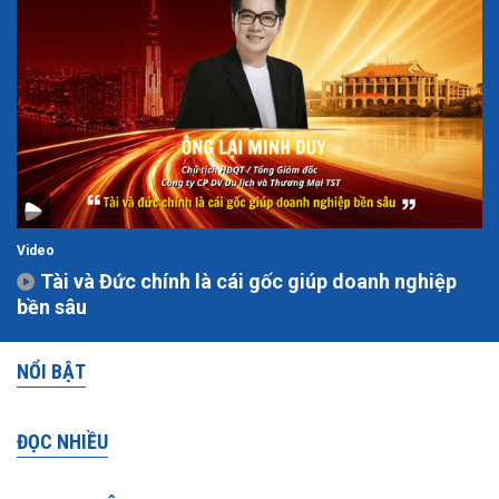
Video
Tài và Đức chính là cái gốc giúp doanh nghiệp
bền sâu
NỔI BẬT
ĐỌC NHIỀU