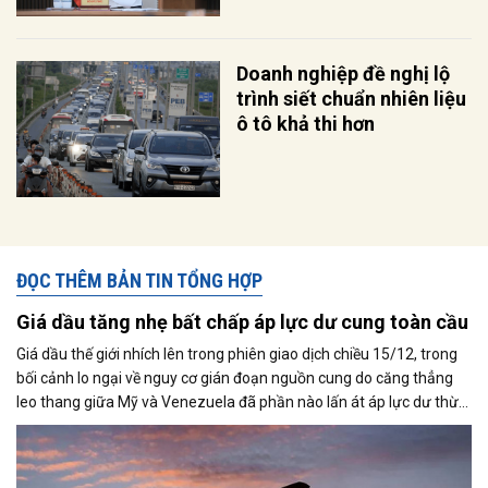
Doanh nghiệp đề nghị lộ
trình siết chuẩn nhiên liệu
ô tô khả thi hơn
ĐỌC THÊM BẢN TIN TỔNG HỢP
Giá dầu tăng nhẹ bất chấp áp lực dư cung toàn cầu
Giá dầu thế giới nhích lên trong phiên giao dịch chiều 15/12, trong
bối cảnh lo ngại về nguy cơ gián đoạn nguồn cung do căng thẳng
leo thang giữa Mỹ và Venezuela đã phần nào lấn át áp lực dư thừa
nguồn cung đang bao trùm thị trường. Cùng với đó, giới đầu tư tiếp
tục theo dõi sát diễn biến liên quan đến khả năng đạt được một
thỏa thuận hòa bình giữa Nga và Ukraine.