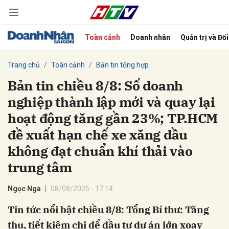
Toàn cảnh
Doanh nhân
Quản trị và Đổ
bình luận
Trang chủ
Toàn cảnh
Bản tin tổng hợp
Bản tin chiều 8/8: Số doanh
nghiệp thành lập mới và quay lại
hoạt động tăng gần 23%; TP.HCM
đề xuất hạn chế xe xăng dầu
không đạt chuẩn khí thải vào
trung tâm
Hủy
G
Ngọc Nga
08/08/2025 - 17:14
Tin tức nổi bật chiều 8/8: Tổng Bí thư: Tăng
thu, tiết kiệm chi để đầu tư dự án lớn xoay