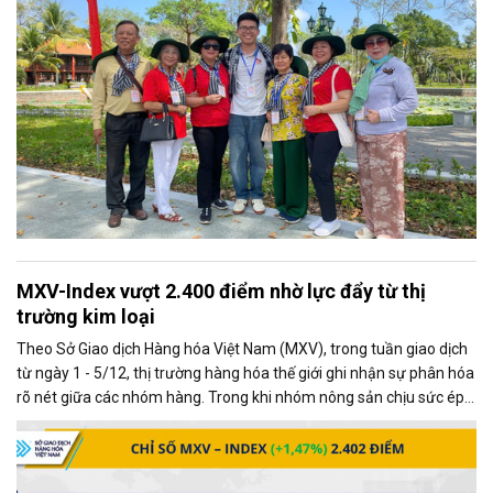
MXV-Index vượt 2.400 điểm nhờ lực đẩy từ thị
trường kim loại
Theo Sở Giao dịch Hàng hóa Việt Nam (MXV), trong tuần giao dịch
từ ngày 1 - 5/12, thị trường hàng hóa thế giới ghi nhận sự phân hóa
rõ nét giữa các nhóm hàng. Trong khi nhóm nông sản chịu sức ép
từ những diễn biến mới trong quan hệ thương mại Mỹ - Trung, thị
trường kim loại lại giao dịch khởi sắc, trở thành động lực chính kéo
chỉ số MXV-Index tăng mạnh.