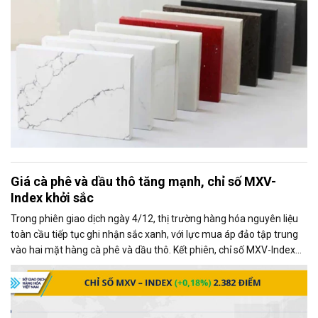
Giá cà phê và dầu thô tăng mạnh, chỉ số MXV-
Index khởi sắc
Trong phiên giao dịch ngày 4/12, thị trường hàng hóa nguyên liệu
toàn cầu tiếp tục ghi nhận sắc xanh, với lực mua áp đảo tập trung
vào hai mặt hàng cà phê và dầu thô. Kết phiên, chỉ số MXV-Index
tăng gần 0,2%, đạt 2.382 điểm, phản ánh xu hướng tích cực chung
của thị trường.