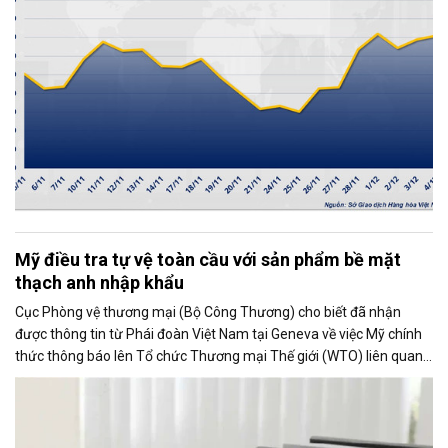
Mỹ điều tra tự vệ toàn cầu với sản phẩm bề mặt
thạch anh nhập khẩu
Cục Phòng vệ thương mại (Bộ Công Thương) cho biết đã nhận
được thông tin từ Phái đoàn Việt Nam tại Geneva về việc Mỹ chính
thức thông báo lên Tổ chức Thương mại Thế giới (WTO) liên quan
đến việc Ủy ban Thương mại Quốc tế Mỹ (USITC) khởi xướng điều
tra tự vệ toàn cầu đối với sản phẩm bề mặt thạch anh nhập khẩu
(quartz surface products).