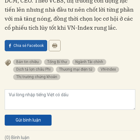
DCM, CEO. Theo VCBS, thị trường còn động lực
tiến lên nhưng nhà đầu tư nên chốt lời từng phần
với mã tăng nóng, đồng thời chọn lọc cơ hội ở các
cổ phiếu tích lũy tốt khi VN-Index rung lắc.
Chia sẻ Facebook
bản tin chiều
Tổng Bí thư
ngành Tài chính
dịch tả lợn châu Phi
thương mại điện tử
VN-Index
thị trường chứng khoán
Gửi bình luận
(0) Bình luận