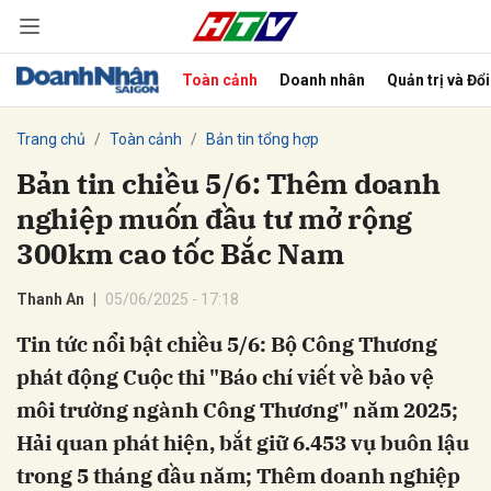
Toàn cảnh
Doanh nhân
Quản trị và Đổ
bình luận
Trang chủ
Toàn cảnh
Bản tin tổng hợp
Bản tin chiều 5/6: Thêm doanh
nghiệp muốn đầu tư mở rộng
300km cao tốc Bắc Nam
Thanh An
05/06/2025 - 17:18
Tin tức nổi bật chiều 5/6: Bộ Công Thương
Hủy
G
phát động Cuộc thi "Báo chí viết về bảo vệ
môi trường ngành Công Thương" năm 2025;
Hải quan phát hiện, bắt giữ 6.453 vụ buôn lậu
trong 5 tháng đầu năm; Thêm doanh nghiệp