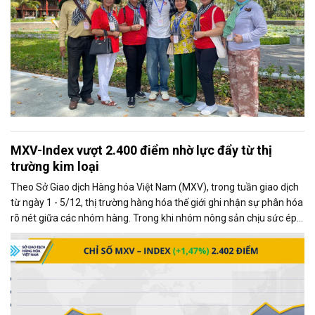
MXV-Index vượt 2.400 điểm nhờ lực đẩy từ thị
trường kim loại
Theo Sở Giao dịch Hàng hóa Việt Nam (MXV), trong tuần giao dịch
từ ngày 1 - 5/12, thị trường hàng hóa thế giới ghi nhận sự phân hóa
rõ nét giữa các nhóm hàng. Trong khi nhóm nông sản chịu sức ép
từ những diễn biến mới trong quan hệ thương mại Mỹ - Trung, thị
trường kim loại lại giao dịch khởi sắc, trở thành động lực chính kéo
chỉ số MXV-Index tăng mạnh.