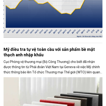
Mỹ điều tra tự vệ toàn cầu với sản phẩm bề mặt
thạch anh nhập khẩu
Cục Phòng vệ thương mại (Bộ Công Thương) cho biết đã nhận
được thông tin từ Phái đoàn Việt Nam tại Geneva về việc Mỹ chính
thức thông báo lên Tổ chức Thương mại Thế giới (WTO) liên quan
đến việc Ủy ban Thương mại Quốc tế Mỹ (USITC) khởi xướng điều
tra tự vệ toàn cầu đối với sản phẩm bề mặt thạch anh nhập khẩu
(quartz surface products).