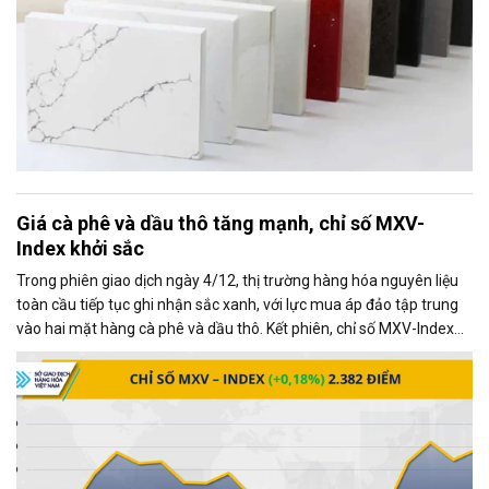
Giá cà phê và dầu thô tăng mạnh, chỉ số MXV-
Index khởi sắc
Trong phiên giao dịch ngày 4/12, thị trường hàng hóa nguyên liệu
toàn cầu tiếp tục ghi nhận sắc xanh, với lực mua áp đảo tập trung
vào hai mặt hàng cà phê và dầu thô. Kết phiên, chỉ số MXV-Index
tăng gần 0,2%, đạt 2.382 điểm, phản ánh xu hướng tích cực chung
của thị trường.