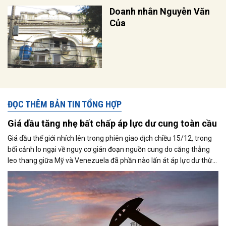
Doanh nhân Nguyễn Văn
Của
ĐỌC THÊM BẢN TIN TỔNG HỢP
Giá dầu tăng nhẹ bất chấp áp lực dư cung toàn cầu
Giá dầu thế giới nhích lên trong phiên giao dịch chiều 15/12, trong
bối cảnh lo ngại về nguy cơ gián đoạn nguồn cung do căng thẳng
leo thang giữa Mỹ và Venezuela đã phần nào lấn át áp lực dư thừa
nguồn cung đang bao trùm thị trường. Cùng với đó, giới đầu tư tiếp
tục theo dõi sát diễn biến liên quan đến khả năng đạt được một
thỏa thuận hòa bình giữa Nga và Ukraine.