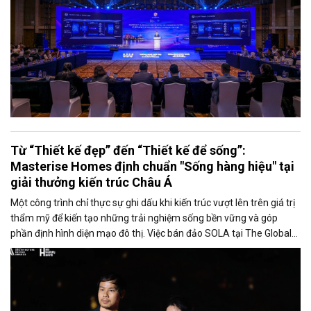
Từ “Thiết kế đẹp” đến “Thiết kế để sống”:
Masterise Homes định chuẩn "Sống hàng hiệu" tại
giải thưởng kiến trúc Châu Á
Một công trình chỉ thực sự ghi dấu khi kiến trúc vượt lên trên giá trị
thẩm mỹ để kiến tạo những trải nghiệm sống bền vững và góp
phần định hình diện mạo đô thị. Việc bán đảo SOLA tại The Global
City và tòa tháp đôi One Central Saigon được vinh danh tại Asia
Architecture Design Awards 2026 (AADA) tiếp tục khẳng định
năng lực “kiến tạo trải nghiệm xứng tầm” của Nhà định chuẩn
Masterise Homes bằng tư duy quy hoạch dài hạn, thiết kế có chiều
sâu và trải nghiệm cư dân được đặt ở trung tâm của hệ tiê