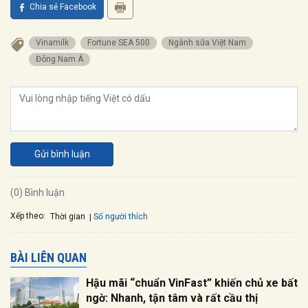
Chia sẻ Facebook
Vinamilk
Fortune SEA 500
Ngành sữa Việt Nam
Đông Nam Á
Gửi bình luận
(0) Bình luận
Xếp theo:
Số người thích
Thời gian
BÀI LIÊN QUAN
Hậu mãi “chuẩn VinFast” khiến chủ xe bất
ngờ: Nhanh, tận tâm và rất cầu thị