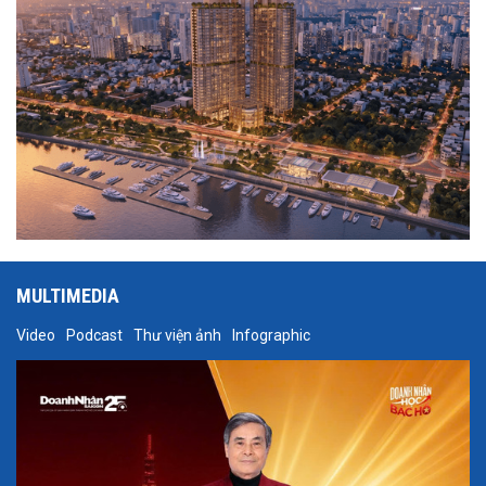
quy mô lớn ngay bên bờ sông Sài Gòn.
MULTIMEDIA
Video
Podcast
Thư viện ảnh
Infographic