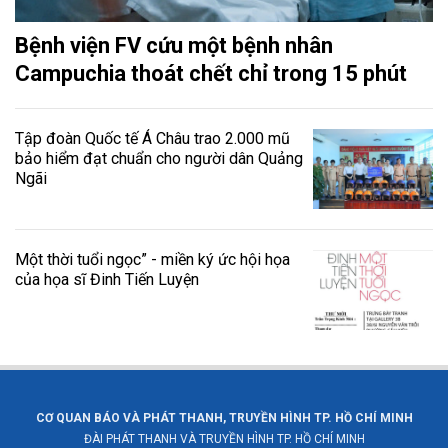
Bệnh viện FV cứu một bệnh nhân
Campuchia thoát chết chỉ trong 15 phút
Tập đoàn Quốc tế Á Châu trao 2.000 mũ
bảo hiểm đạt chuẩn cho người dân Quảng
Ngãi
Một thời tuổi ngọc” - miền ký ức hội họa
của họa sĩ Đinh Tiến Luyện
CƠ QUAN BÁO VÀ PHÁT THANH, TRUYỀN HÌNH TP. HỒ CHÍ MINH
ĐÀI PHÁT THANH VÀ TRUYỀN HÌNH TP. HỒ CHÍ MINH