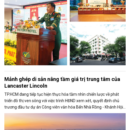
Mảnh ghép di sản nâng tầm giá trị trung tâm của
Lancaster Lincoln
TP.HCM đang tiếp tục hiện thực hóa tầm nhìn chiến lược về phát
triển đô thị ven sông với việc trình HĐND xem xét, quyết định chủ
trương đầu tư dự án Công viên văn hóa Bến Nhà Rồng - Khánh Hội
và cây xanh công cộng Bến Bạch Đằng. Được triển khai theo
phương thức đối tác công tư (hợp đồng BT), siêu dự án này được
định hướng trở thành một không gian văn hóa, lịch sử và công cộng