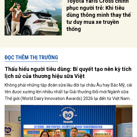
Toyota Yaris Cross chinh
phục người trẻ: Khi tiêu
dùng thông minh thay thế
tư duy mua xe truyền
thống
ĐỌC THÊM THỊ TRƯỜNG
Thấu hiểu người tiêu dùng: Bí quyết tạo nên kỳ tích
lịch sử của thương hiệu sữa Việt
Không phải những tập đoàn sữa lâu đời tại châu Âu hay Bắc Mỹ, cái
tên được xướng lên nhiều nhất tại Giải thưởng Đổi mới Ngành sữa
Thế giới (World Dairy Innovation Awards) 2026 lại đến từ Việt Nam.
Vinamilk gây bất ngờ lớn khi giành chiến thắng áp đảo với 5 hạng
mục giải thưởng, tạo nên một kỷ lục chưa từng có trong lịch sử giải.
Điều gì giúp đại diện từ Việt Nam tạo nên kỳ tích đặc biệt này?