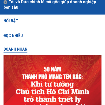
Tài và Đức chính là cái gốc giúp doanh nghiệp
bền sâu
NỔI BẬT
ĐỌC NHIỀU
DOANH NHÂN