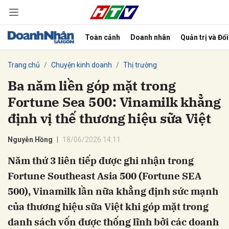
Toàn cảnh
Doanh nhân
Quản trị và Đổ
bình luận
Trang chủ
Chuyện kinh doanh
Thị trường
Ba năm liền góp mặt trong
Fortune Sea 500: Vinamilk khẳng
định vị thế thương hiệu sữa Việt
Nguyễn Hồng
18/06/2026 14:11
Năm thứ 3 liên tiếp được ghi nhận trong
Hủy
G
Fortune Southeast Asia 500 (Fortune SEA
500), Vinamilk lần nữa khẳng định sức mạnh
của thương hiệu sữa Việt khi góp mặt trong
danh sách vốn được thống lĩnh bởi các doanh