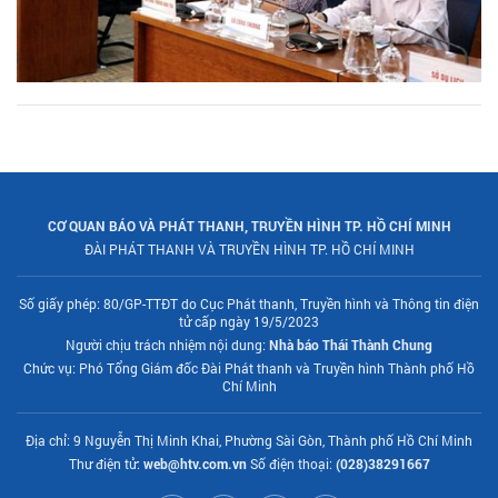
CƠ QUAN BÁO VÀ PHÁT THANH, TRUYỀN HÌNH TP. HỒ CHÍ MINH
ĐÀI PHÁT THANH VÀ TRUYỀN HÌNH TP. HỒ CHÍ MINH
Số giấy phép: 80/GP-TTĐT do Cục Phát thanh, Truyền hình và Thông tin điện
tử cấp ngày 19/5/2023
Người chịu trách nhiệm nội dung:
Nhà báo Thái Thành Chung
Chức vụ: Phó Tổng Giám đốc Đài Phát thanh và Truyền hình Thành phố Hồ
Chí Minh
Địa chỉ: 9 Nguyễn Thị Minh Khai, Phường Sài Gòn, Thành phố Hồ Chí Minh
Thư điện tử:
web@htv.com.vn
Số điện thoại:
(028)38291667