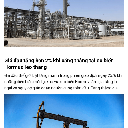
Giá dầu tăng hơn 2% khi căng thẳng tại eo biển
Hormuz leo thang
Giá dầu thế giới bật tăng mạnh trong phiên giao dịch ngày 25/6 khi
những diễn biến mới tại khu vực eo biển Hormuz làm gia tăng lo
ngại về nguy cơ gián đoạn nguồn cung toàn cầu. Căng thẳng địa
chính trị cũng khiến thị trường đặt dấu hỏi về khả năng duy trì thỏa
thuận ngừng bắn giữa Mỹ và Iran.