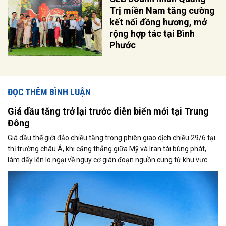
Trị miền Nam tăng cường
kết nối đồng hương, mở
rộng hợp tác tại Bình
Phước
ĐỌC THÊM BÌNH LUẬN
Giá dầu tăng trở lại trước diễn biến mới tại Trung
Đông
Giá dầu thế giới đảo chiều tăng trong phiên giao dịch chiều 29/6 tại
thị trường châu Á, khi căng thẳng giữa Mỹ và Iran tái bùng phát,
làm dấy lên lo ngại về nguy cơ gián đoạn nguồn cung từ khu vực
Trung Đông. Tuy nhiên, triển vọng nối lại đàm phán giữa hai bên đã
phần nào hạn chế đà tăng của thị trường.