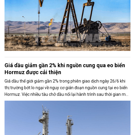
Giá dầu giảm gần 2% khi nguồn cung qua eo biển
Hormuz được cải thiện
Giá dầu thế giới giảm gần 2% trong phiên giao dịch ngày 26/6 khi
thị trường bớt lo ngại về nguy cơ gián đoạn nguồn cung tại eo biển
Hormuz. Việc nhiều tàu chở dầu nối lại hành trình sau thời gian mắc
kẹt đã tạo áp lực lên giá, bất chấp những rủi ro địa chính trị tại khu
vực vẫn chưa hoàn toàn chấm dứt.