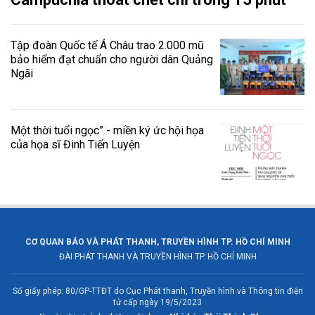
Tập đoàn Quốc tế Á Châu trao 2.000 mũ
bảo hiểm đạt chuẩn cho người dân Quảng
Ngãi
Một thời tuổi ngọc” - miền ký ức hội họa
của họa sĩ Đinh Tiến Luyện
CƠ QUAN BÁO VÀ PHÁT THANH, TRUYỀN HÌNH TP. HỒ CHÍ MINH
ĐÀI PHÁT THANH VÀ TRUYỀN HÌNH TP. HỒ CHÍ MINH
Số giấy phép: 80/GP-TTĐT do Cục Phát thanh, Truyền hình và Thông tin điện
tử cấp ngày 19/5/2023