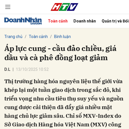
Toàn cảnh
Doanh nhân
Quản trị và Đổ
bình luận
Trang chủ
Toàn cảnh
Bình luận
Áp lực cung - cầu đảo chiều, giá
dầu và cà phê đồng loạt giảm
D.L
13/10/2025 10:52
Thị trường hàng hóa nguyên liệu thế giới vừa
khép lại một tuần giao dịch trong sắc đỏ, khi
Hủy
G
triển vọng nhu cầu tiêu thụ suy yếu và nguồn
cung được cải thiện đã đẩy giá nhiều mặt
hàng chủ lực giảm sâu. Chỉ số MXV-Index do
Sở Giao dịch Hàng hóa Việt Nam (MXV) công