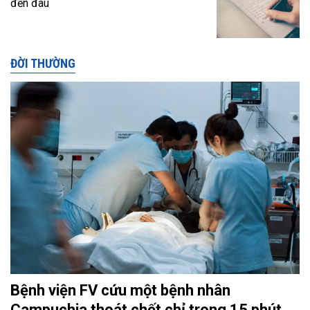
đến đâu
ĐỜI THƯỜNG
Bệnh viện FV cứu một bệnh nhân
Campuchia thoát chết chỉ trong 15 phút