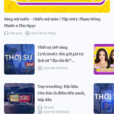
Sáng mỹ miều - Chiều mỹ mãn | Tập 1083: Phạm Hồng
Phước x Thu Ngọc
180 phút
VOH FM 87.7MHz
Thời sự 30P sáng
(7/8/2026): Gìn giữ giá trị
lịch sử “địa chỉ đỏ”...
VOH AM 610KHz
Top trending: Đặc khu
Côn Đảo là điểm đến xanh,
hấp dẫn
29 phút
VOH FM 99.9 MHz