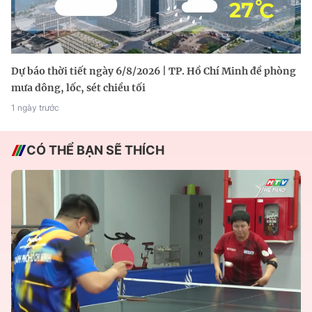
Dự báo thời tiết ngày 6/8/2026 | TP. Hồ Chí Minh đề phòng
mưa dông, lốc, sét chiều tối
1 ngày trước
CÓ THỂ BẠN SẼ THÍCH