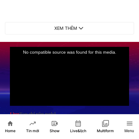
XEM THÊM
Live
Tạp chí văn nghệ
Home
Show
Live&lịch
Tin mới
Multiform
Menu
TIN XEM NHIỀU