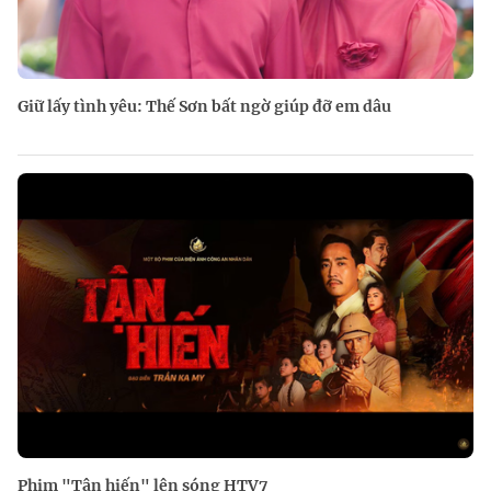
Giữ lấy tình yêu: Thế Sơn bất ngờ giúp đỡ em dâu
Phim "Tận hiến" lên sóng HTV7