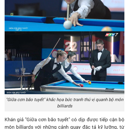
"Giữa cơn bão tuyết" khắc họa bức tranh thú vị quanh bộ môn
billiards
Khán giả "Giữa cơn bão tuyết" có dịp được tiếp cận bộ
môn billiards với những cảnh quay đặc tả kỹ lưỡng, từ