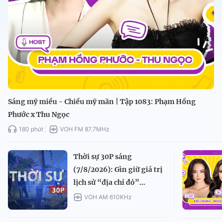
Sáng mỹ miều - Chiều mỹ mãn | Tập 1083: Phạm Hồng
Phước x Thu Ngọc
180 phút
VOH FM 87.7MHz
Thời sự 30P sáng
(7/8/2026): Gìn giữ giá trị
lịch sử “địa chỉ đỏ”...
VOH AM 610KHz