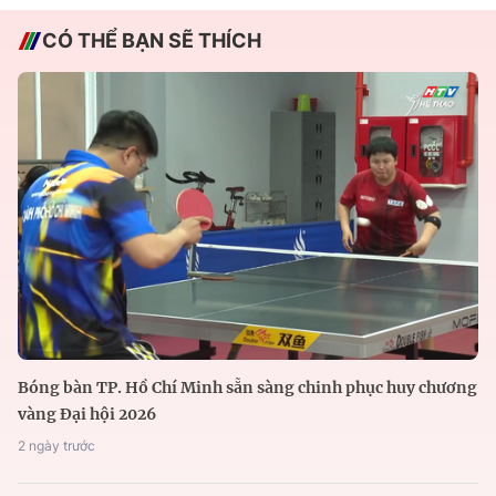
CÓ THỂ BẠN SẼ THÍCH
Bóng bàn TP. Hồ Chí Minh sẵn sàng chinh phục huy chương
vàng Đại hội 2026
2 ngày trước