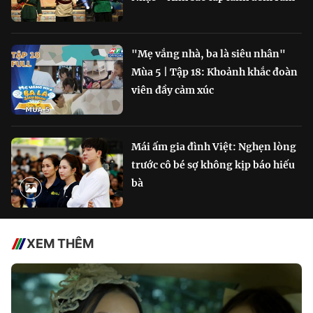
"Mẹ vắng nhà, ba là siêu nhân"
Mùa 5 | Tập 18: Khoảnh khắc đoàn
viên đầy cảm xúc
Mái ấm gia đình Việt: Nghẹn lòng
trước cô bé sợ không kịp báo hiếu
bà
XEM THÊM