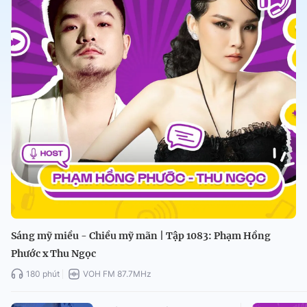
Sáng mỹ miều - Chiều mỹ mãn | Tập 1083: Phạm Hồng
Phước x Thu Ngọc
180 phút
VOH FM 87.7MHz