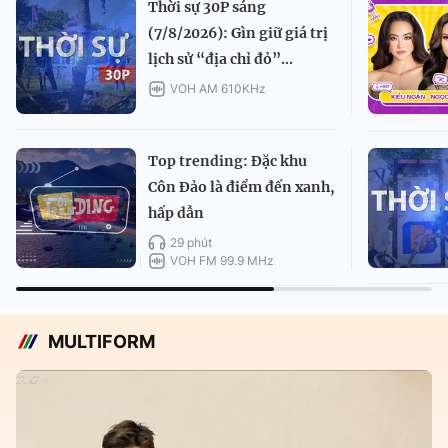
Thời sự 30P sáng
(7/8/2026): Gìn giữ giá trị
lịch sử “địa chỉ đỏ”...
VOH AM 610KHz
Top trending: Đặc khu
Côn Đảo là điểm đến xanh,
hấp dẫn
29 phút
VOH FM 99.9 MHz
MULTIFORM