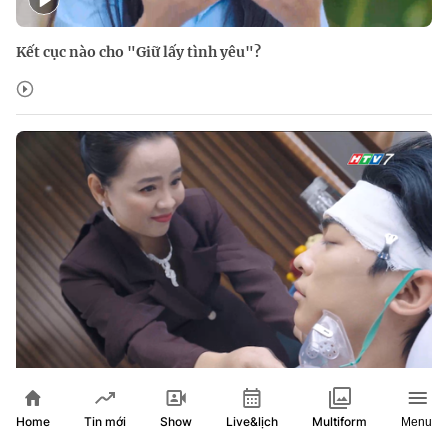
Kết cục nào cho "Giữ lấy tình yêu"?
Giữ lấy tình yêu: Bà Nga rút ống thở của Thế Hải để đoạt gia
Home
Show
Live&lịch
Tin mới
Multiform
Menu
sản