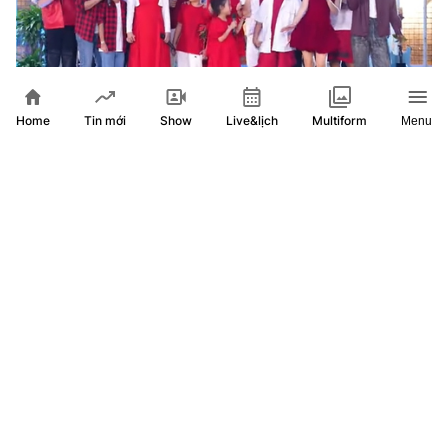
Home
Show
Live&lịch
Tin mới
Multiform
Menu
Hết mình vì đêm nhạc giàu ý nghĩa