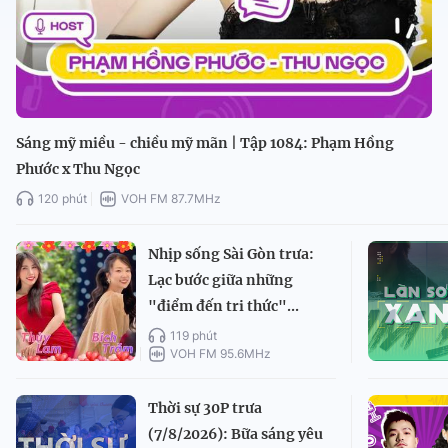
Sáng mỹ miều - chiều mỹ mãn | Tập 1084: Phạm Hồng
Phước x Thu Ngọc
120 phút
VOH FM 87.7MHz
Nhịp sống Sài Gòn trưa:
Lạc bước giữa những
"điểm đến tri thức"...
119 phút
VOH FM 95.6MHz
Thời sự 30P trưa
(7/8/2026): Bữa sáng yêu