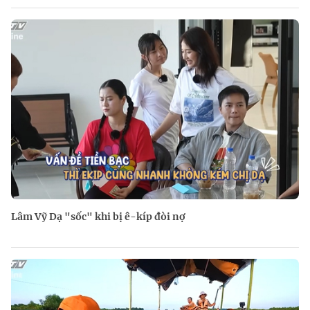
Lâm Vỹ Dạ "sốc" khi bị ê-kíp đòi nợ