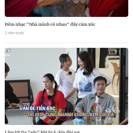
Đêm nhạc "Nhà mình có nhau" đầy cảm xúc
2 năm trước
Lâm Vỹ Dạ "sốc" khi bị ê-kíp đòi nợ