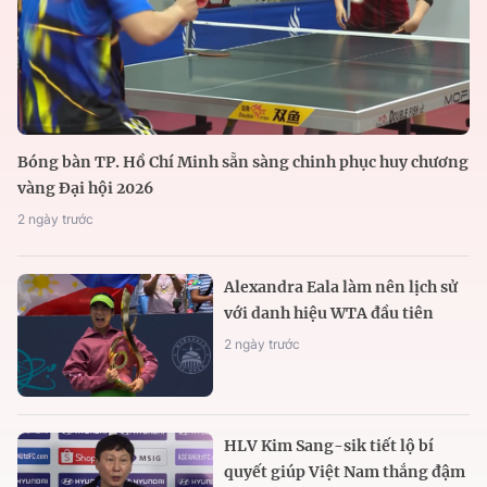
Bóng bàn TP. Hồ Chí Minh sẵn sàng chinh phục huy chương
vàng Đại hội 2026
2 ngày trước
Alexandra Eala làm nên lịch sử
với danh hiệu WTA đầu tiên
2 ngày trước
HLV Kim Sang-sik tiết lộ bí
quyết giúp Việt Nam thắng đậm