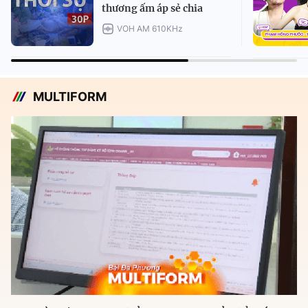
thương ấm áp sẻ chia
VOH AM 610KHz
MULTIFORM