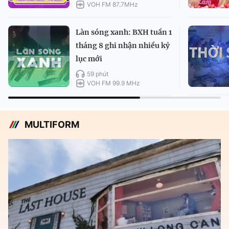
VOH FM 87.7MHz
Làn sóng xanh: BXH tuần 1
tháng 8 ghi nhận nhiều kỷ
lục mới
59 phút
VOH FM 99.9 MHz
MULTIFORM