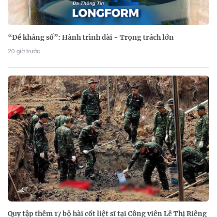
“Đề kháng số”: Hành trình dài - Trọng trách lớn
20 giờ trước
Quy tập thêm 17 bộ hài cốt liệt sĩ tại Công viên Lê Thị Riêng