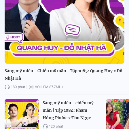
Sáng mỹ miều - Chiều mỹ mãn | Tập 1085: Quang Huy x Đỗ
Nhật Hà
180 phút
VOH FM 87.7MHz
Sáng mỹ miều - chiều mỹ
mãn | Tập 1084: Phạm
Hồng Phước x Thu Ngọc
120 phút