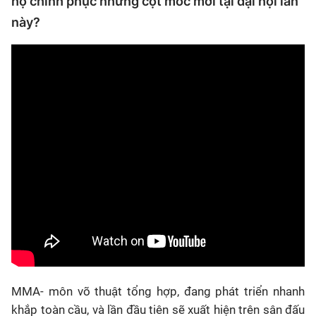
họ chinh phục những cột mốc mới tại đại hội lần
này?
MMA- môn võ thuật tổng hợp, đang phát triển nhanh
khắp toàn cầu, và lần đầu tiên sẽ xuất hiện trên sân đấu