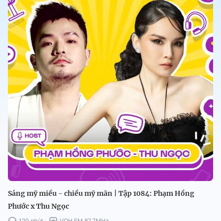
Sáng mỹ miều - chiều mỹ mãn | Tập 1084: Phạm Hồng
Phước x Thu Ngọc
120 phút
VOH FM 87.7MHz