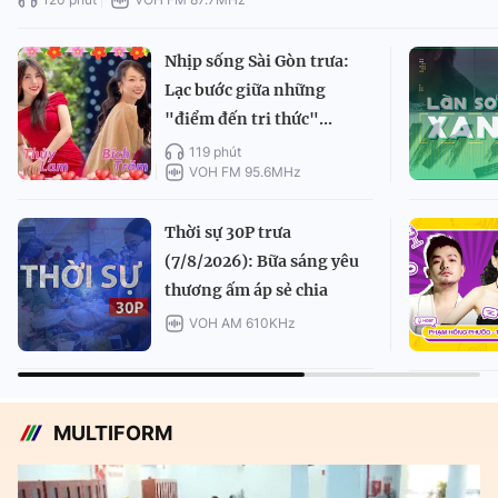
Nhịp sống Sài Gòn trưa:
Lạc bước giữa những
"điểm đến tri thức"...
119 phút
VOH FM 95.6MHz
Thời sự 30P trưa
(7/8/2026): Bữa sáng yêu
thương ấm áp sẻ chia
VOH AM 610KHz
MULTIFORM