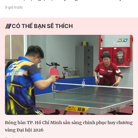
9 giờ trước
CÓ THỂ BẠN SẼ THÍCH
Bóng bàn TP. Hồ Chí Minh sẵn sàng chinh phục huy chương
vàng Đại hội 2026