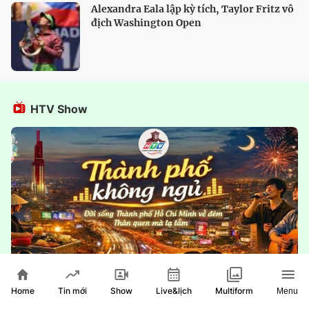
Alexandra Eala lập kỳ tích, Taylor Fritz vô
địch Washington Open
HTV Show
Home
Show
Live&lịch
Tin mới
Multiform
Menu