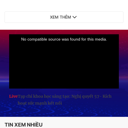
XEM THÊM
Live
Tạp chí khoa học sáng tạo: Nghị quyết 57- Kích
hoạt sức mạnh kết nối
TIN XEM NHIỀU