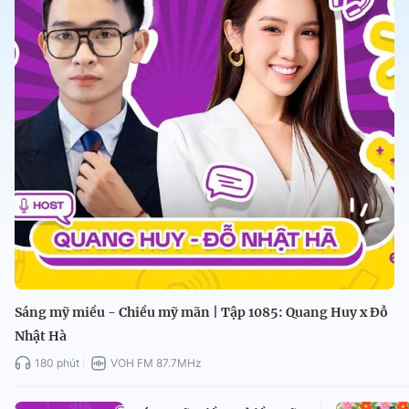
Sáng mỹ miều - Chiều mỹ mãn | Tập 1085: Quang Huy x Đỗ
Nhật Hà
180 phút
VOH FM 87.7MHz