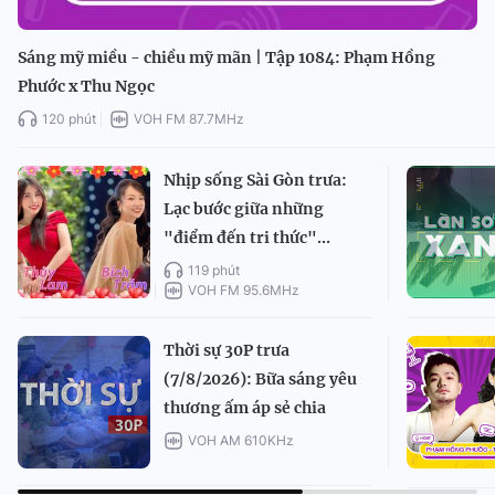
Sáng mỹ miều - chiều mỹ mãn | Tập 1084: Phạm Hồng
Phước x Thu Ngọc
120 phút
VOH FM 87.7MHz
Nhịp sống Sài Gòn trưa:
Lạc bước giữa những
"điểm đến tri thức"...
119 phút
VOH FM 95.6MHz
Thời sự 30P trưa
(7/8/2026): Bữa sáng yêu
thương ấm áp sẻ chia
VOH AM 610KHz