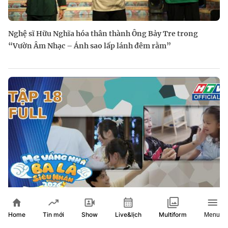
Nghệ sĩ Hữu Nghĩa hóa thân thành Ông Bảy Tre trong
“Vườn Âm Nhạc – Ánh sao lấp lánh đêm rằm”
Home
Show
Live&lịch
Tin mới
Multiform
Menu
"Mẹ vắng nhà, ba là siêu nhân" Mùa 5 | Tập 18: Khoảnh