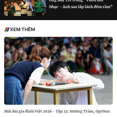
Nhạc – Ánh sao lấp lánh đêm rằm”
XEM THÊM
Mái ấm gia đình Việt 2026 - Tập 23: Hương Tràm, OgeNus