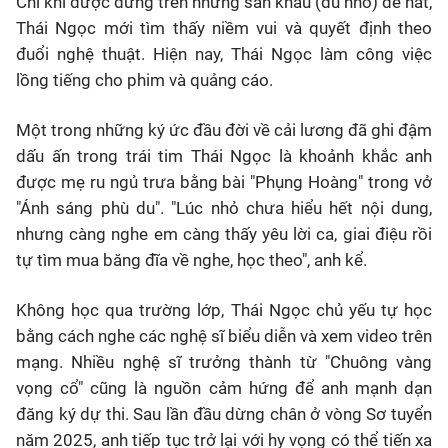
Chỉ khi được đứng trên những sân khấu (dù nhỏ) để hát,
Thái Ngọc mới tìm thấy niềm vui và quyết định theo
đuổi nghệ thuật. Hiện nay, Thái Ngọc làm công việc
lồng tiếng cho phim và quảng cáo.
Một trong những ký ức đầu đời về cải lương đã ghi đậm
dấu ấn trong trái tim Thái Ngọc là khoảnh khắc anh
được mẹ ru ngủ trưa bằng bài "Phụng Hoàng" trong vở
"Ánh sáng phù du". "Lúc nhỏ chưa hiểu hết nội dung,
nhưng càng nghe em càng thấy yêu lời ca, giai điệu rồi
tự tìm mua băng đĩa về nghe, học theo", anh kể.
Không học qua trường lớp, Thái Ngọc chủ yếu tự học
bằng cách nghe các nghệ sĩ biểu diễn và xem video trên
mạng. Nhiều nghệ sĩ trưởng thành từ "Chuông vàng
vọng cổ" cũng là nguồn cảm hứng để anh mạnh dạn
đăng ký dự thi. Sau lần đầu dừng chân ở vòng Sơ tuyển
năm 2025, anh tiếp tục trở lại với hy vọng có thể tiến xa