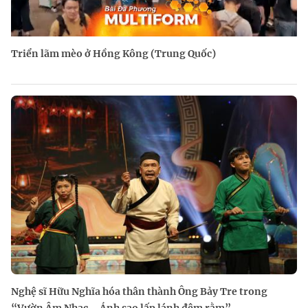
Triển lãm mèo ở Hồng Kông (Trung Quốc)
Nghệ sĩ Hữu Nghĩa hóa thân thành Ông Bảy Tre trong
“Vườn Âm Nhạc – Ánh sao lấp lánh đêm rằm”