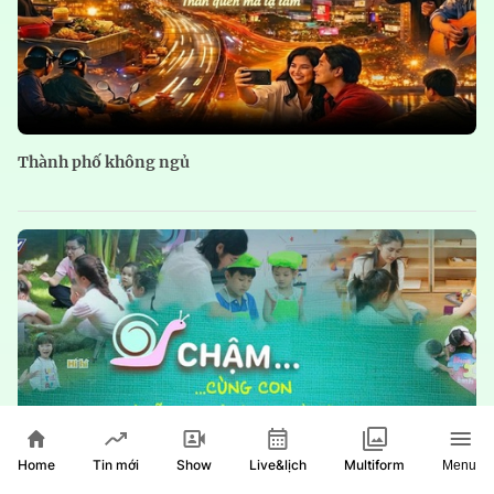
Thành phố không ngủ
Home
Show
Live&lịch
Tin mới
Multiform
Menu