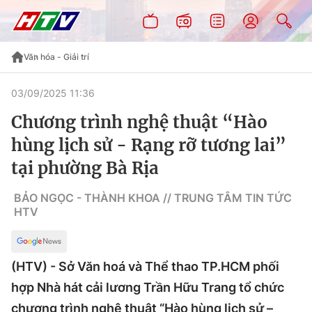
Văn hóa - Giải trí
03/09/2025 11:36
Chương trình nghệ thuật “Hào
hùng lịch sử - Rạng rỡ tương lai”
tại phường Bà Rịa
BẢO NGỌC - THÀNH KHOA // TRUNG TÂM TIN TỨC
HTV
(HTV) - Sở Văn hoá và Thể thao TP.HCM phối
hợp Nhà hát cải lương Trần Hữu Trang tổ chức
chương trình nghệ thuật “Hào hùng lịch sử –