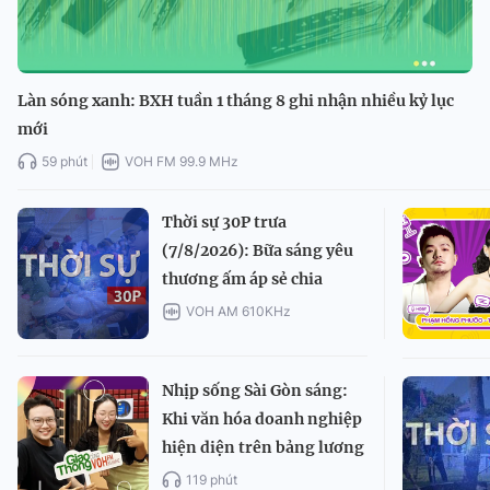
Làn sóng xanh: BXH tuần 1 tháng 8 ghi nhận nhiều kỷ lục
mới
59 phút
VOH FM 99.9 MHz
Thời sự 30P trưa
(7/8/2026): Bữa sáng yêu
thương ấm áp sẻ chia
VOH AM 610KHz
Nhịp sống Sài Gòn sáng:
Khi văn hóa doanh nghiệp
hiện diện trên bảng lương
119 phút