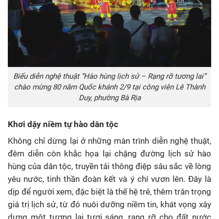
Biểu diễn nghệ thuật “Hào hùng lịch sử – Rạng rỡ tương lai”
chào mừng 80 năm Quốc khánh 2/9 tại công viên Lê Thành
Duy, phường Bà Rịa
Khơi dậy niềm tự hào dân tộc
Không chỉ dừng lại ở những màn trình diễn nghệ thuật,
đêm diễn còn khắc họa lại chặng đường lịch sử hào
hùng của dân tộc, truyền tải thông điệp sâu sắc về lòng
yêu nước, tinh thần đoàn kết và ý chí vươn lên. Đây là
dịp để người xem, đặc biệt là thế hệ trẻ, thêm trân trọng
giá trị lịch sử, từ đó nuôi dưỡng niềm tin, khát vọng xây
dựng một tương lai tươi sáng, rạng rỡ cho đất nước