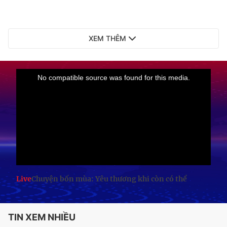
XEM THÊM
Live
Chuyện bốn mùa: Yêu thương khi còn có thể
TIN XEM NHIỀU